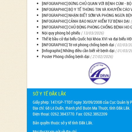
[INFOGRAPHIC] ĐỪNG CHỦ QUAN VỚI BỆNH CÚM - BỘ
[INFOGRAPHIC] BỘ Y TẾ THÔNG TIN VÀ KHUYẾN CÁO 
[INFOGRAPHIC] NHẬN BIẾT SỚM VÀ PHÒNG NGỪA BỆN
[INFOGRAPHIC] CẢNH BÁO NGUY HIỂM TỪ BỆNH DẠI
[INFOGRAPHIC] CHỦ ĐỘNG PHÒNG CHỐNG BỆNH HO G
Nội quy phòng bỏ phiếu
( 13/03/2026)
Thể lệ bầu cử đại biểu Quốc hội khóa XVI và đại biểu 
[INFOGRAPHIC] Tờ rơi phòng chống bệnh dại
( 02/03/2
[Infographic] Những điều cần biết về bệnh dại
( 01/03/2
Poster Phòng chống bệnh dại
( 27/02/2026)
SỞ Y TẾ ĐẮK LẮK
Giấy phép: 147/GP-TTĐT ngày 30/09/2008 của Cục Quản lý Ph
Địa chỉ:
68 Lê Duẩn, thành phố Buôn Ma Thuột, tỉnh Đắk Lắk.
Điện thoại: 0262.3843770. Fax: 0262.3852209
Bản quyền thuộc sở y tế tỉnh Đắk Lắk.
Mọi thư từ xin gửi về địa chỉ: