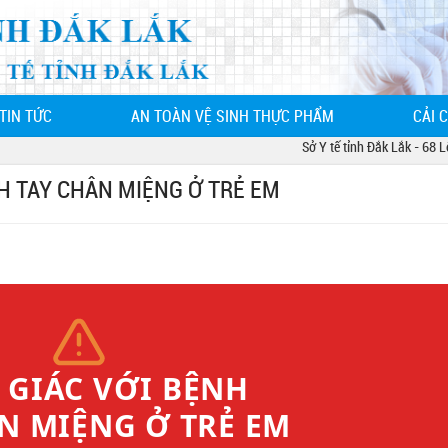
TIN TỨC
AN TOÀN VỆ SINH THỰC PHẨM
CẢI 
Sở Y tế tỉnh Đắk Lắk - 68 Lê D
NH TAY CHÂN MIỆNG Ở TRẺ EM
 GIÁC VỚI BỆNH
N MIỆNG Ở TRẺ EM