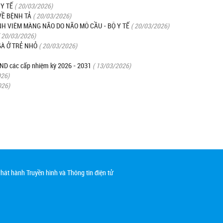
 Y TẾ
( 20/03/2026)
VỀ BỆNH TẢ
( 20/03/2026)
H VIÊM MÀNG NÃO DO NÃO MÔ CẦU - BỘ Y TẾ
( 20/03/2026)
( 20/03/2026)
À Ở TRẺ NHỎ
( 20/03/2026)
HĐND các cấp nhiệm kỳ 2026 - 2031
( 13/03/2026)
026)
026)
át hành Truyền hình và Thông tin điện tử