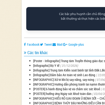
Các bậc phụ huynh cần chủ động 
bất thường và thực hiện các bi
Facebook
Tweet
Mail
Google-plus
Các tin khác
[Poster - Infographic] Trung tâm Truyền thông giáo dục
[Infographic] Bộ Y tế
( 31/12/2026)
[Infographic] Trung tâm Kiểm soát bệnh tật tỉnh Đắk Lắk
[Infographic] Đảm bảo An toàn vệ sinh Lao động
( 22/0
[INFOGRAPHIC] Xử trí khi bị say nắng, say nóng
( 07/04
[INFOGRAPHIC] Hướng dẫn phòng tránh tai nạmn thương
[POSTER] 6 hành động bảo vệ và chăm sóc sức khoẻ
( 0
[POSTER] hưởng ứng Ngày sức khoẻ toàn dân
( 03/04/2
[INFOGRAPHIC] HIỂU RÕ GIAI ĐOẠN Ủ BỆNH SỞI – 
[INFOGRAPHIC] BỆNH THỦY ĐẬU NHỮNG ĐIỀU CẦN BI