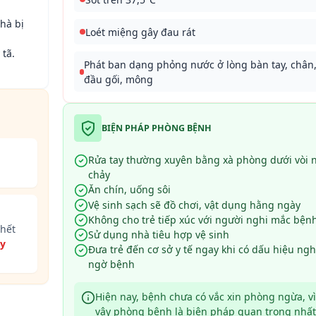
hà bị
Loét miệng gây đau rát
 tã.
Phát ban dạng phỏng nước ở lòng bàn tay, chân
.
đầu gối, mông
BIỆN PHÁP PHÒNG BỆNH
Rửa tay thường xuyên bằng xà phòng dưới vòi 
chảy
Ăn chín, uống sôi
Vệ sinh sạch sẽ đồ chơi, vật dụng hằng ngày
Không cho trẻ tiếp xúc với người nghi mắc bện
 hết
Sử dụng nhà tiêu hợp vệ sinh
ây
Đưa trẻ đến cơ sở y tế ngay khi có dấu hiệu ngh
ngờ bệnh
Hiện nay, bệnh chưa có vắc xin phòng ngừa, vì
vậy phòng bệnh là biện pháp quan trọng nhất