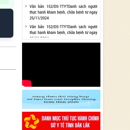
Văn bản 152/DS-TTYTDanh sách người
thực hành khám bệnh, chữa bệnh từ ngày
25/11/2024
Văn bản 152/DS-TTYTDanh sách người
thực hành khám bệnh, chữa bệnh từ ngày
25/11/2024
Văn bản 24/KH-SYTvề việc thực hiện
Chương trình hành động thực hiện Nghị
quyết số 01/NQ-CP ngày 05/01/2024 của
Chính phủ về nhiệm vụ, giải pháp chủ yếu
thực hiện Kế hoạch phát triển kinh tế - xã
hội và Dự toán ngân sách nhà nước năm
2024 - Lĩnh vực Y tế
Văn bản 24/KH-SYT về việc thực hiện
Chương trình hành động thực hiện Nghị
quyết số 01/NQ-CP ngày 05/01/2024 của
Chính phủ về nhiệm vụ, giải pháp chủ yếu
thực hiện Kế hoạch phát triển kinh tế - xã
hội và Dự toán ngân sách nhà nước năm
2024 - Lĩnh vực Y tế