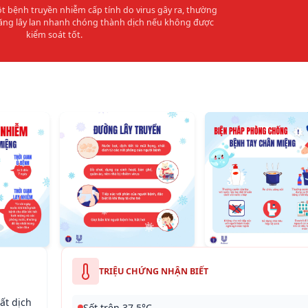
t bệnh truyền nhiễm cấp tính do virus gây ra, thường
năng lây lan nhanh chóng thành dịch nếu không được
kiểm soát tốt.
TRIỆU CHỨNG NHẬN BIẾT
ất dịch
Sốt trên 37,5°C