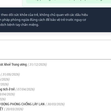
theo dõi sức khỏe của trẻ, không chủ quan với các dấu hiệu
ện pháp phòng ngừa đúng cách để bảo vệ trẻ trước nguy cơ
dịch bệnh tay chân miệng.
 sức khoẻ Trung ương
( 31/12/2026)
( 31/05/2026)
5/2026)
/2026)
 tích ở trẻ
( 07/04/2026)
3/04/2026)
026)
CHỦ ĐỘNG PHÒNG CHỐNG LÂY LAN
( 30/03/2026)
ẾT
( 20/03/2026)