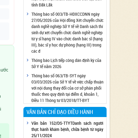
tỉnh Đắk Lắk
Công bố đủ điều kiện cung cấp dịch vụ diệt
côn trùng, diệt khuẩn bằng chế phẩm
Thông báo số 003/TB-HĐXCCDNN ngày
27/05/2026 của Hội đồng Xét chuyển chức
Công bố cơ sở đủ điều kiện quan trắc môi
danh nghề nghiệp Sở Y tế về Danh sách thí
trường lao động
,
sinh dự xét chuyển chức danh nghề nghiệp
Công bố hồ sơ về trang thiết bị y tế
từ y sĩ hạng IV vào chức danh bác sĩ (hạng
Công bố cơ sở đủ điều kiện tiêm chủng
III), bác sĩ y học dự phòng (hạng III) trong
các đ
Cơ sở Massage đủ điều kiện hoạt động
Thông báo Lịch tiếp công dân định kỳ của
Cơ sở thẩm mỹ đủ điều kiện hoạt động
Sở Y tế năm 2026
nước
Thông báo số 063/TB-SYT ngày
03/03/2026 của Sở Y tế về việc chấp thuận
với nội dung thay đổi của cơ sở phân phối
thuốc theo quy định tại điểm d, khoản 1,
h
Điều 11 Thông tư 03/2018/TT-BYT
i
VĂN BẢN CHỈ ĐẠO ĐIỀU HÀNH
Văn bản 152/DS-TTYTDanh sách người
thực hành khám bệnh, chữa bệnh từ ngày
25/11/2024
!