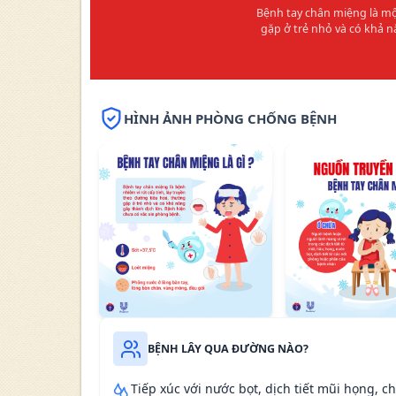
Bệnh tay chân miệng là mộ
gặp ở trẻ nhỏ và có khả 
HÌNH ẢNH PHÒNG CHỐNG BỆNH
BỆNH LÂY QUA ĐƯỜNG NÀO?
Tiếp xúc với nước bọt, dịch tiết mũi họng, ch