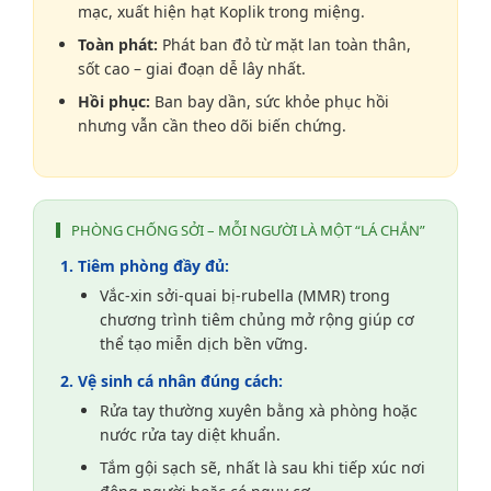
mạc, xuất hiện hạt Koplik trong miệng.
Toàn phát:
Phát ban đỏ từ mặt lan toàn thân,
sốt cao – giai đoạn dễ lây nhất.
Hồi phục:
Ban bay dần, sức khỏe phục hồi
nhưng vẫn cần theo dõi biến chứng.
PHÒNG CHỐNG SỞI – MỖI NGƯỜI LÀ MỘT “LÁ CHẮN”
Tiêm phòng đầy đủ:
Vắc-xin sởi-quai bị-rubella (MMR) trong
chương trình tiêm chủng mở rộng giúp cơ
thể tạo miễn dịch bền vững.
Vệ sinh cá nhân đúng cách:
Rửa tay thường xuyên bằng xà phòng hoặc
nước rửa tay diệt khuẩn.
Tắm gội sạch sẽ, nhất là sau khi tiếp xúc nơi