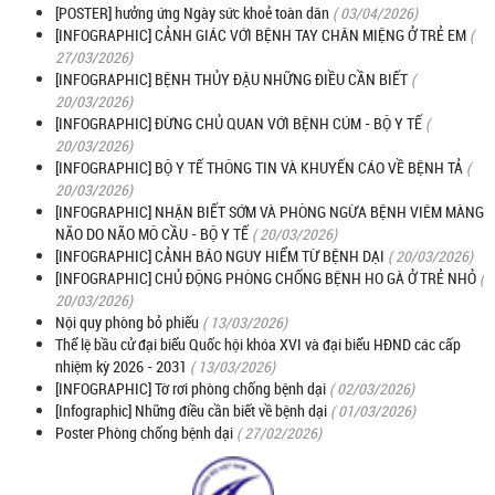
[POSTER] hưởng ứng Ngày sức khoẻ toàn dân
( 03/04/2026)
[INFOGRAPHIC] CẢNH GIÁC VỚI BỆNH TAY CHÂN MIỆNG Ở TRẺ EM
(
27/03/2026)
[INFOGRAPHIC] BỆNH THỦY ĐẬU NHỮNG ĐIỀU CẦN BIẾT
(
20/03/2026)
[INFOGRAPHIC] ĐỪNG CHỦ QUAN VỚI BỆNH CÚM - BỘ Y TẾ
(
20/03/2026)
[INFOGRAPHIC] BỘ Y TẾ THÔNG TIN VÀ KHUYẾN CÁO VỀ BỆNH TẢ
(
20/03/2026)
[INFOGRAPHIC] NHẬN BIẾT SỚM VÀ PHÒNG NGỪA BỆNH VIÊM MÀNG
NÃO DO NÃO MÔ CẦU - BỘ Y TẾ
( 20/03/2026)
[INFOGRAPHIC] CẢNH BÁO NGUY HIỂM TỪ BỆNH DẠI
( 20/03/2026)
[INFOGRAPHIC] CHỦ ĐỘNG PHÒNG CHỐNG BỆNH HO GÀ Ở TRẺ NHỎ
(
20/03/2026)
Nội quy phòng bỏ phiếu
( 13/03/2026)
Thể lệ bầu cử đại biểu Quốc hội khóa XVI và đại biểu HĐND các cấp
nhiệm kỳ 2026 - 2031
( 13/03/2026)
[INFOGRAPHIC] Tờ rơi phòng chống bệnh dại
( 02/03/2026)
[Infographic] Những điều cần biết về bệnh dại
( 01/03/2026)
Poster Phòng chống bệnh dại
( 27/02/2026)