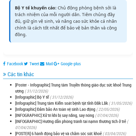
Bộ Y tế khuyến cáo:
Chủ động phòng bệnh sởi là
trách nhiệm của mỗi người dân. Tiêm chủng đầy
đủ, giữ gìn vệ sinh, và nâng cao sức khỏe cá nhân
chính là cách tốt nhất để bảo vệ bản thân và cộng
đồng.
Facebook
Tweet
Mail
Google-plus
Các tin khác
[Poster - Infographic] Trung tâm Truyền thông giáo dục sức khoẻ Trung
ương
( 31/12/2026)
[Infographic] Bộ Y tế
( 31/12/2026)
[Infographic] Trung tâm Kiểm soát bệnh tật tỉnh Đắk Lắk
( 31/05/2026)
[Infographic] Đảm bảo An toàn vệ sinh Lao động
( 22/05/2026)
[INFOGRAPHIC] Xử trí khi bị say nắng, say nóng
( 07/04/2026)
[INFOGRAPHIC] Hướng dẫn phòng tránh tai nạmn thương tích ở trẻ
(
07/04/2026)
[POSTER] 6 hành động bảo vệ và chăm sóc sức khoẻ
( 03/04/2026)