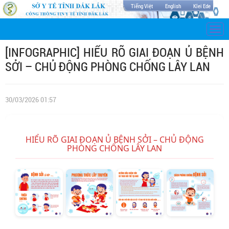
Tiếng Việt
English
Klei Ede
Togg
navi
[INFOGRAPHIC] HIỂU RÕ GIAI ĐOẠN Ủ BỆNH
SỞI – CHỦ ĐỘNG PHÒNG CHỐNG LÂY LAN
30/03/2026 01:57
HIỂU RÕ GIAI ĐOẠN Ủ BỆNH SỞI – CHỦ ĐỘNG
PHÒNG CHỐNG LÂY LAN