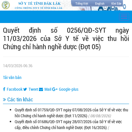
Tiếng Việt
English
Klei Ede
Togg
navi
Quyết định số 0256/QĐ-SYT ngày
11/03/2026 của Sở Y tế về việc thu hồi
Chứng chỉ hành nghề dược (Đợt 05)
14/03/2026 06:36
Tải văn bản
Facebook
Tweet
Mail
Google-plus
Các tin khác
Quyết định số 01759/QĐ-SYT ngày 07/08/2026 của Sở Y tế về việc thu
hồi Chứng chỉ hành nghề dược (Đợt 11/2026)
( 08/08/2026)
Quyết định số 01686/QĐ-SYT ngày 28/07/2026 của Sở Y tế về việc
cấp, điều chỉnh Chứng chỉ hành nghề Dược (Đợt 16/2026)
(