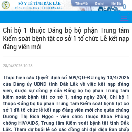
Tiếng Việt
English
Klei Ede
Togg
navi
Chi bộ 1 thuộc Đảng bộ bộ phận Trung tâm
Kiểm soát bệnh tật cơ sở 1 tổ chức Lễ kết nạp
đảng viên mới
28/04/2026 10:28
Thực hiện các Quyết định số 609/QĐ-ĐU ngày 13/4/2026
của Đảng ủy UBND tỉnh Đắk Lắk về việc kết nạp đảng
viên, được sự đồng ý của Đảng bộ bộ phận Trung tâm
kiểm soát bệnh tật cơ sở 1, sáng ngày 28/4, Chi bộ 1
thuộc Đảng bộ bộ phận Trung tâm Kiểm soát bệnh tật cơ
sở 1 đã tổ chức lễ kết nạp đảng viên mới cho quần chúng
Dương Thị Bích Ngọc - viên chức thuộc Khoa Phòng
chống HIV/AIDS, Trung tâm Kiểm soát bệnh tật tỉnh Đắk
Lắk. Tham dự buổi lễ có các đồng chí đại diện Ban chấp