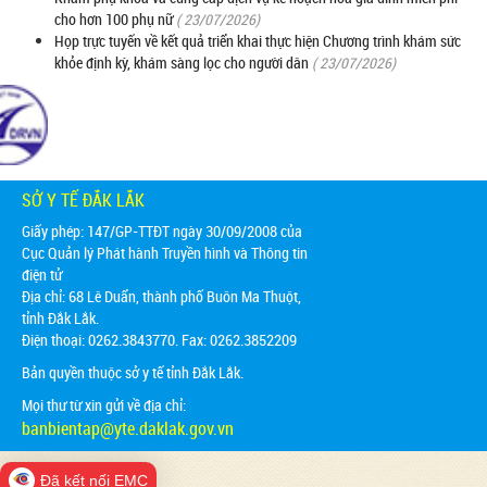
cho hơn 100 phụ nữ
( 23/07/2026)
Họp trực tuyến về kết quả triển khai thực hiện Chương trình khám sức
khỏe định kỳ, khám sàng lọc cho người dân
( 23/07/2026)
SỞ Y TẾ ĐẮK LẮK
Giấy phép: 147/GP-TTĐT ngày 30/09/2008 của
Cục Quản lý Phát hành Truyền hình và Thông tin
điện tử
Địa chỉ:
68 Lê Duẩn, thành phố Buôn Ma Thuột,
tỉnh Đắk Lắk.
Điện thoại: 0262.3843770. Fax: 0262.3852209
Bản quyền thuộc sở y tế tỉnh Đắk Lắk.
Mọi thư từ xin gửi về địa chỉ:
banbientap@yte.daklak.gov.vn
Đã kết nối EMC