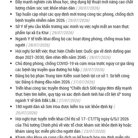
Đẩy mạnh nghiên cứu khoa học, ứng dụng kỹ thuật mới nâng cao chất
lượng chăm sóc sức khỏe nhân dân
( 30/07/2026)
Tập huấn cập nhật các quy định mới trong công tác phòng, chống dịch
bệnh truyền nhiễm năm 2026
( 29/07/2026)
Sở Y tế yêu cầu khẩn trương xác minh vụ việc nghi mất an toàn thực
phẩm tại xã Ea Ktur
( 29/07/2026)
Ngành Y tế triển khai đồng bộ các hoạt động phòng, chống mua bán
người
( 28/07/2026)
Hội nghị Sơ kết việc thực hiện Chiến lược Quốc gia về dinh dưỡng giai
đoạn 2021-2030, tầm nhìn đến năm 2045
( 28/07/2026)
Chủ động phòng, chống COVID-19 và cúm mùa trước nguy cơ gia tăng
các bệnh lây truyền qua đường hô hấp
( 28/07/2026)
Đảng bộ bộ phận Trung tâm Kiểm soát bệnh tật cơ sở 1: Sơ kết công
tác Đảng 6 tháng đầu năm 2026
( 27/07/2026)
Triển khai công tác truyền thông “Chiến dịch 500 ngày đêm đẩy mạnh
thực hiện tìm kiếm, quy tập và xác định danh tính hài cốt liệt sĩ” trong
ngành Y tế tỉnh Đắk Lắk
( 27/07/2026)
180 người dân xã Sơn Hòa được kiểm tra sức khỏe định kỳ
(
25/07/2026)
Hội nghị trực tuyến triển khai Chỉ thị số 17- CT/TTg ngày 6/5// 2026
của Thủ tướng Chính phủ về việc tổ chức khám sức khỏe định kỳ hoặc
khám sàng lọc miễn phí cho người dân
( 23/07/2026)
Khám phụ khoa và cung cấp dịch vụ kế hoạch hóa gia đình miễn phí