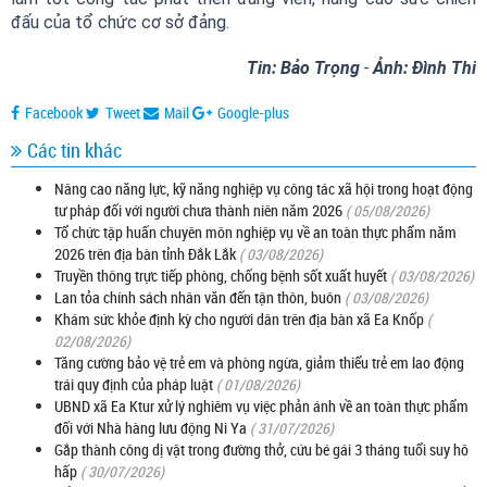
đấu của tổ chức cơ sở đảng.
Tin: Bảo Trọng
-
Ảnh: Đình Thi
Facebook
Tweet
Mail
Google-plus
Các tin khác
Nâng cao năng lực, kỹ năng nghiệp vụ công tác xã hội trong hoạt động
tư pháp đối với người chưa thành niên năm 2026
( 05/08/2026)
Tổ chức tập huấn chuyên môn nghiệp vụ về an toàn thực phẩm năm
2026 trên địa bàn tỉnh Đắk Lắk
( 03/08/2026)
Truyền thông trực tiếp phòng, chống bệnh sốt xuất huyết
( 03/08/2026)
Lan tỏa chính sách nhân văn đến tận thôn, buôn
( 03/08/2026)
Khám sức khỏe định kỳ cho người dân trên địa bàn xã Ea Knốp
(
02/08/2026)
Tăng cường bảo vệ trẻ em và phòng ngừa, giảm thiểu trẻ em lao động
trái quy định của pháp luật
( 01/08/2026)
UBND xã Ea Ktur xử lý nghiêm vụ việc phản ánh về an toàn thực phẩm
đối với Nhà hàng lưu động Ni Ya
( 31/07/2026)
Gắp thành công dị vật trong đường thở, cứu bé gái 3 tháng tuổi suy hô
hấp
( 30/07/2026)