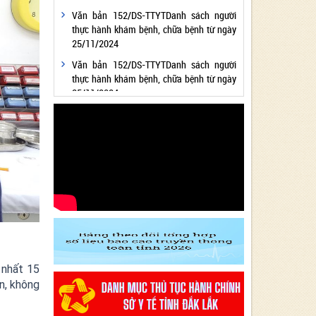
Văn bản 152/DS-TTYTDanh sách người
thực hành khám bệnh, chữa bệnh từ ngày
25/11/2024
Văn bản 152/DS-TTYTDanh sách người
thực hành khám bệnh, chữa bệnh từ ngày
25/11/2024
Văn bản 24/KH-SYTvề việc thực hiện
Chương trình hành động thực hiện Nghị
quyết số 01/NQ-CP ngày 05/01/2024 của
Chính phủ về nhiệm vụ, giải pháp chủ yếu
thực hiện Kế hoạch phát triển kinh tế - xã
hội và Dự toán ngân sách nhà nước năm
2024 - Lĩnh vực Y tế
Văn bản 24/KH-SYT về việc thực hiện
Chương trình hành động thực hiện Nghị
quyết số 01/NQ-CP ngày 05/01/2024 của
Chính phủ về nhiệm vụ, giải pháp chủ yếu
 nhất 15
thực hiện Kế hoạch phát triển kinh tế - xã
n, không
hội và Dự toán ngân sách nhà nước năm
2024 - Lĩnh vực Y tế