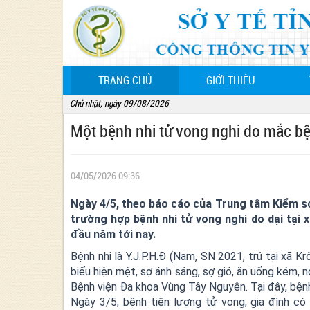
(CURRENT)
TRANG CHỦ
GIỚI THIỆU
Chủ nhật, ngày 09/08/2026
Một bệnh nhi tử vong nghi do mắc bệ
04/05/2026 09:36
Ngày 4/5, theo báo cáo của Trung tâm Kiểm so
trường hợp bệnh nhi tử vong nghi do dại tại 
đầu năm tới nay.
Bệnh nhi là Y.J.P.H.Đ (Nam, SN 2021, trú tại xã K
biểu hiện mệt, sợ ánh sáng, sợ gió, ăn uống kém, 
Bệnh viện Đa khoa Vùng Tây Nguyên. Tại đây, bệnh
Ngày 3/5, bệnh tiên lượng tử vong, gia đình có