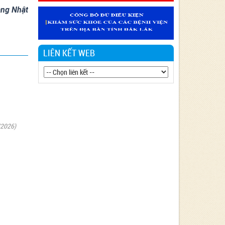
Văn bản 24/KH-SYT về việc thực hiện
ang Nhật
Chương trình hành động thực hiện Nghị
quyết số 01/NQ-CP ngày 05/01/2024 của
Chính phủ về nhiệm vụ, giải pháp chủ yếu
thực hiện Kế hoạch phát triển kinh tế - xã
LIÊN KẾT WEB
hội và Dự toán ngân sách nhà nước năm
2024 - Lĩnh vực Y tế
Văn bản 90/KH-BCĐ-PH06 thực hiện
chiến lược Quốc gia về phòng, chống tác
hại của Thuốc lá đến năm 2030.
Văn bản 27/KH-SYT thực hiện Nghị quyết
/2026)
số 01/NQ-CP ngày 06/01/2023 của Chính
phủ về nhiệm vụ, giải pháp chủ yếu thực
hiện kế hoạch phát triển kinh tế - xã hội,
Dự toán ngân sách nhà nước và cải thiện
môi trường kinh doanh, nâng cao năng lực
cạnh tranh quốc gia năm 2023 Lĩnh vực Y
tế