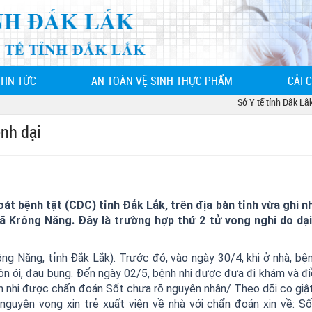
TIN TỨC
AN TOÀN VỆ SINH THỰC PHẨM
CẢI 
Sở Y tế tỉnh Đắk Lắk - 68 
nh dại
át bệnh tật (CDC) tỉnh Đắk Lắk, trên địa bàn tỉnh vừa ghi 
xã Krông Năng. Đây là trường hợp thứ 2 tử vong nghi do dại
rông Năng, tỉnh Đắk Lắk). Trước đó, vào ngày 30/4, khi ở nhà, bệ
nôn ói, đau bụng. Đến ngày 02/5, bệnh nhi được đưa đi khám và điề
 nhi được chẩn đoán Sốt chưa rõ nguyên nhân/ Theo dõi co giật
 nguyện vọng xin trẻ xuất viện về nhà với chẩn đoán xin về: S