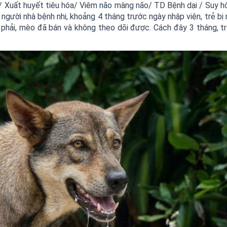
/ Xuất huyết tiêu hóa/ Viêm não màng não/ TD Bệnh dại / Suy h
 người nhà bệnh nhi, khoảng 4 tháng trước ngày nhập viện, trẻ b
phải, mèo đã bán và không theo dõi được. Cách đây 3 tháng, tr