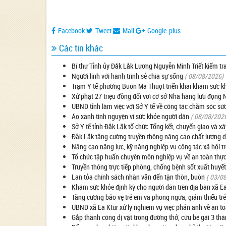
Facebook
Tweet
Mail
Google-plus
Các tin khác
Bí thư Tỉnh ủy Đắk Lắk Lương Nguyễn Minh Triết kiểm tr
Người lính với hành trình sẻ chia sự sống
( 08/08/2026)
Trạm Y tế phường Buôn Ma Thuột triển khai khám sức k
Xử phạt 27 triệu đồng đối với cơ sở Nhà hàng lưu động 
UBND tỉnh làm việc với Sở Y tế về công tác chăm sóc s
Áo xanh tình nguyện vì sức khỏe người dân
( 08/08/202
Sở Y tế tỉnh Đắk Lắk tổ chức Tổng kết, chuyển giao và x
Đắk Lắk tăng cường truyền thông nâng cao chất lượng 
Nâng cao năng lực, kỹ năng nghiệp vụ công tác xã hội 
Tổ chức tập huấn chuyên môn nghiệp vụ về an toàn thự
Truyền thông trực tiếp phòng, chống bệnh sốt xuất huyết
Lan tỏa chính sách nhân văn đến tận thôn, buôn
( 03/0
Khám sức khỏe định kỳ cho người dân trên địa bàn xã E
Tăng cường bảo vệ trẻ em và phòng ngừa, giảm thiểu trẻ
UBND xã Ea Ktur xử lý nghiêm vụ việc phản ánh về an t
Gắp thành công dị vật trong đường thở, cứu bé gái 3 thá