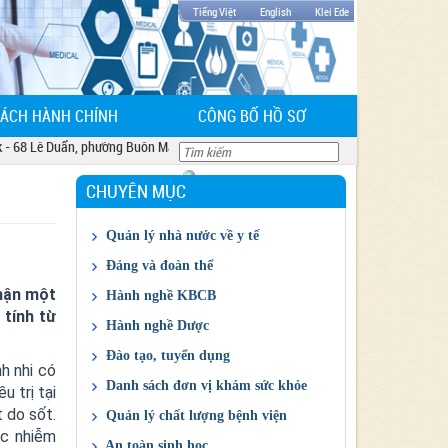
Tiếng Việt
English
Klei Ede
CÁCH HÀNH CHÍNH
CÔNG BỐ HỒ SƠ
Lê Duẩn, phường Buôn Ma Thuột, tỉnh Đắk Lắk
CHUYÊN MỤC
Quản lý nhà nước về y tế
Chỉ đạo điều hành của ngành
Đảng và đoàn thể
Giá thuốc và dịch vụ
Công đoàn
nhận một
Hành nghề KBCB
 tính từ
Kết quả đấu thầu
Đảng
Cấp CCHN KBCB
Hành nghề Dược
Đoàn Thanh niên
Cấp GPHĐ KBCB
Giấy phép ĐĐK KD thuốc
Đào tạo, tuyển dụng
nh nhi có
Kế hoạch HD thực hành cấp CCHN KBCB
Quản lý Dược
Thông tin đào tạo, tuyển sinh
Danh sách đơn vị khám sức khỏe
u trị tại
Danh sách đăng ký hành nghề tại cơ sở
Cấp chứng chỉ hành nghề Dược
Thông tin tuyển dụng
DS khám sức khỏe
 do sốt.
Quản lý chất lượng bệnh viện
KBCB
ốc nhiễm
Báo cáo đánh giá chất lượng bệnh viện
An toàn sinh học