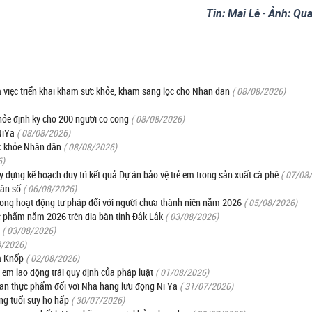
Tin: Mai Lê
-
Ảnh: Qu
a việc triển khai khám sức khỏe, khám sàng lọc cho Nhân dân
( 08/08/2026)
hỏe định kỳ cho 200 người có công
( 08/08/2026)
NiYa
( 08/08/2026)
ức khỏe Nhân dân
( 08/08/2026)
6)
ây dựng kế hoạch duy trì kết quả Dự án bảo vệ trẻ em trong sản xuất cà phê
( 07/08
dân số
( 06/08/2026)
trong hoạt động tư pháp đối với người chưa thành niên năm 2026
( 05/08/2026)
c phẩm năm 2026 trên địa bàn tỉnh Đắk Lắk
( 03/08/2026)
( 03/08/2026)
8/2026)
a Knốp
( 02/08/2026)
 em lao động trái quy định của pháp luật
( 01/08/2026)
oàn thực phẩm đối với Nhà hàng lưu động Ni Ya
( 31/07/2026)
ng tuổi suy hô hấp
( 30/07/2026)