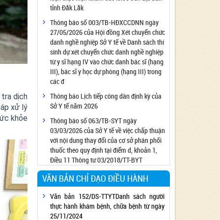
tỉnh Đắk Lắk
Công bố đủ điều kiện cung cấp dịch vụ diệt
côn trùng, diệt khuẩn bằng chế phẩm
Thông báo số 003/TB-HĐXCCDNN ngày
27/05/2026 của Hội đồng Xét chuyển chức
Công bố cơ sở đủ điều kiện quan trắc môi
danh nghề nghiệp Sở Y tế về Danh sách thí
trường lao động
sinh dự xét chuyển chức danh nghề nghiệp
Công bố hồ sơ về trang thiết bị y tế
từ y sĩ hạng IV vào chức danh bác sĩ (hạng
Công bố cơ sở đủ điều kiện tiêm chủng
III), bác sĩ y học dự phòng (hạng III) trong
các đ
Cơ sở Massage đủ điều kiện hoạt động
Thông báo Lịch tiếp công dân định kỳ của
 tra dịch
Cơ sở thẩm mỹ đủ điều kiện hoạt động
Sở Y tế năm 2026
háp xử lý
sức khỏe
Thông báo số 063/TB-SYT ngày
03/03/2026 của Sở Y tế về việc chấp thuận
với nội dung thay đổi của cơ sở phân phối
thuốc theo quy định tại điểm d, khoản 1,
Điều 11 Thông tư 03/2018/TT-BYT
VĂN BẢN CHỈ ĐẠO ĐIỀU HÀNH
Văn bản 152/DS-TTYTDanh sách người
thực hành khám bệnh, chữa bệnh từ ngày
25/11/2024