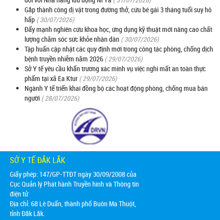
Gắp thành công dị vật trong đường thở, cứu bé gái 3 tháng tuổi suy hô
hấp
( 30/07/2026)
Đẩy mạnh nghiên cứu khoa học, ứng dụng kỹ thuật mới nâng cao chất
lượng chăm sóc sức khỏe nhân dân
( 30/07/2026)
Tập huấn cập nhật các quy định mới trong công tác phòng, chống dịch
bệnh truyền nhiễm năm 2026
( 29/07/2026)
Sở Y tế yêu cầu khẩn trương xác minh vụ việc nghi mất an toàn thực
phẩm tại xã Ea Ktur
( 29/07/2026)
Ngành Y tế triển khai đồng bộ các hoạt động phòng, chống mua bán
người
( 28/07/2026)
SỞ Y TẾ ĐẮK LẮK
Giấy phép: 147/GP-TTĐT ngày 30/09/2008 của
Cục Quản lý Phát hành Truyền hình và Thông tin
điện tử
Địa chỉ:
68 Lê Duẩn, thành phố Buôn Ma Thuột,
tỉnh Đắk Lắk.