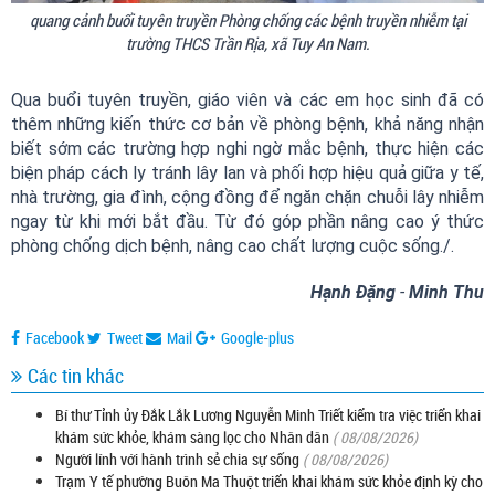
quang cảnh buổi tuyên truyền Phòng chống các bệnh truyền nhiễm tại
trường THCS Trần Rịa, xã Tuy An Nam.
Qua buổi tuyên truyền, giáo viên và các em học sinh đã có
thêm những kiến thức cơ bản về phòng bệnh, khả năng nhận
biết sớm các trường hợp nghi ngờ mắc bệnh, thực hiện các
biện pháp cách ly tránh lây lan và phối hợp hiệu quả giữa y tế,
nhà trường, gia đình, cộng đồng để ngăn chặn chuỗi lây nhiễm
ngay từ khi mới bắt đầu. Từ đó góp phần nâng cao ý thức
phòng chống dịch bệnh, nâng cao chất lượng cuộc sống./.
Hạnh Đặng
-
Minh Thu
Facebook
Tweet
Mail
Google-plus
Các tin khác
Bí thư Tỉnh ủy Đắk Lắk Lương Nguyễn Minh Triết kiểm tra việc triển khai
khám sức khỏe, khám sàng lọc cho Nhân dân
( 08/08/2026)
Người lính với hành trình sẻ chia sự sống
( 08/08/2026)
Trạm Y tế phường Buôn Ma Thuột triển khai khám sức khỏe định kỳ cho