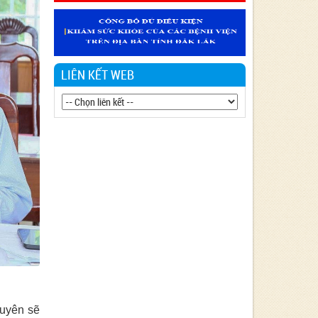
Văn bản 24/KH-SYT về việc thực hiện
Chương trình hành động thực hiện Nghị
quyết số 01/NQ-CP ngày 05/01/2024 của
Chính phủ về nhiệm vụ, giải pháp chủ yếu
thực hiện Kế hoạch phát triển kinh tế - xã
LIÊN KẾT WEB
hội và Dự toán ngân sách nhà nước năm
2024 - Lĩnh vực Y tế
Văn bản 90/KH-BCĐ-PH06 thực hiện
chiến lược Quốc gia về phòng, chống tác
hại của Thuốc lá đến năm 2030.
Văn bản 27/KH-SYT thực hiện Nghị quyết
số 01/NQ-CP ngày 06/01/2023 của Chính
phủ về nhiệm vụ, giải pháp chủ yếu thực
hiện kế hoạch phát triển kinh tế - xã hội,
Dự toán ngân sách nhà nước và cải thiện
môi trường kinh doanh, nâng cao năng lực
cạnh tranh quốc gia năm 2023 Lĩnh vực Y
tế
uyên sẽ