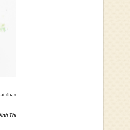
iai đoạn
ình Thi