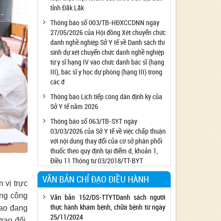
tỉnh Đắk Lắk
Công bố đủ điều kiện cung cấp dịch vụ diệt
côn trùng, diệt khuẩn bằng chế phẩm
Thông báo số 003/TB-HĐXCCDNN ngày
27/05/2026 của Hội đồng Xét chuyển chức
Công bố cơ sở đủ điều kiện quan trắc môi
danh nghề nghiệp Sở Y tế về Danh sách thí
trường lao động
sinh dự xét chuyển chức danh nghề nghiệp
Công bố hồ sơ về trang thiết bị y tế
từ y sĩ hạng IV vào chức danh bác sĩ (hạng
Công bố cơ sở đủ điều kiện tiêm chủng
III), bác sĩ y học dự phòng (hạng III) trong
các đ
Cơ sở Massage đủ điều kiện hoạt động
Thông báo Lịch tiếp công dân định kỳ của
Cơ sở thẩm mỹ đủ điều kiện hoạt động
Sở Y tế năm 2026
Thông báo số 063/TB-SYT ngày
03/03/2026 của Sở Y tế về việc chấp thuận
với nội dung thay đổi của cơ sở phân phối
thuốc theo quy định tại điểm d, khoản 1,
Điều 11 Thông tư 03/2018/TT-BYT
VĂN BẢN CHỈ ĐẠO ĐIỀU HÀNH
 vị trực
ong công
Văn bản 152/DS-TTYTDanh sách người
thực hành khám bệnh, chữa bệnh từ ngày
cao đang
25/11/2024
rao đổi,