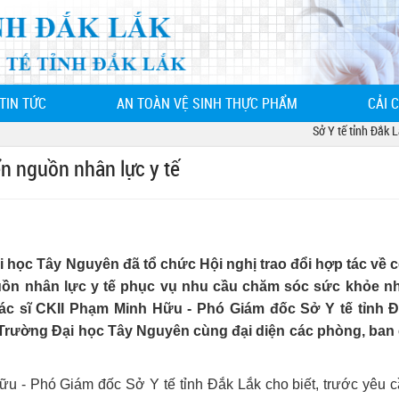
TIN TỨC
AN TOÀN VỆ SINH THỰC PHẨM
CẢI 
Sở Y tế tỉnh Đắk Lắk - 68 Lê
ển nguồn nhân lực y tế
i học Tây Nguyên đã tổ chức Hội nghị trao đổi hợp tác về 
uồn nhân lực y tế phục vụ nhu cầu chăm sóc sức khỏe n
bác sĩ CKII Phạm Minh Hữu - Phó Giám đốc Sở Y tế tỉnh Đ
rường Đại học Tây Nguyên cùng đại diện các phòng, ban
Hữu - Phó Giám đốc Sở Y tế tỉnh Đắk Lắk cho biết, trước yêu 