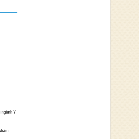
ng ngành Y
c khám