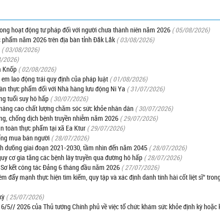
trong hoạt động tư pháp đối với người chưa thành niên năm 2026
( 05/08/2026)
c phẩm năm 2026 trên địa bàn tỉnh Đắk Lắk
( 03/08/2026)
( 03/08/2026)
8/2026)
a Knốp
( 02/08/2026)
 em lao động trái quy định của pháp luật
( 01/08/2026)
oàn thực phẩm đối với Nhà hàng lưu động Ni Ya
( 31/07/2026)
ng tuổi suy hô hấp
( 30/07/2026)
 nâng cao chất lượng chăm sóc sức khỏe nhân dân
( 30/07/2026)
òng, chống dịch bệnh truyền nhiễm năm 2026
( 29/07/2026)
an toàn thực phẩm tại xã Ea Ktur
( 29/07/2026)
hống mua bán người
( 28/07/2026)
dinh dưỡng giai đoạn 2021-2030, tầm nhìn đến năm 2045
( 28/07/2026)
y cơ gia tăng các bệnh lây truyền qua đường hô hấp
( 28/07/2026)
: Sơ kết công tác Đảng 6 tháng đầu năm 2026
( 27/07/2026)
êm đẩy mạnh thực hiện tìm kiếm, quy tập và xác định danh tính hài cốt liệt sĩ” tro
kỳ
( 25/07/2026)
gày 6/5// 2026 của Thủ tướng Chính phủ về việc tổ chức khám sức khỏe định kỳ hoặ