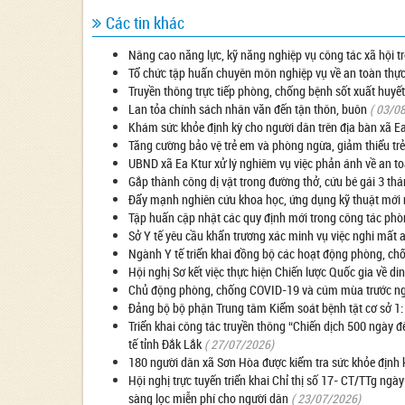
Các tin khác
Nâng cao năng lực, kỹ năng nghiệp vụ công tác xã hội 
Tổ chức tập huấn chuyên môn nghiệp vụ về an toàn thự
Truyền thông trực tiếp phòng, chống bệnh sốt xuất huyết
Lan tỏa chính sách nhân văn đến tận thôn, buôn
( 03/0
Khám sức khỏe định kỳ cho người dân trên địa bàn xã E
Tăng cường bảo vệ trẻ em và phòng ngừa, giảm thiểu trẻ
UBND xã Ea Ktur xử lý nghiêm vụ việc phản ánh về an t
Gắp thành công dị vật trong đường thở, cứu bé gái 3 thá
Đẩy mạnh nghiên cứu khoa học, ứng dụng kỹ thuật mới
Tập huấn cập nhật các quy định mới trong công tác ph
Sở Y tế yêu cầu khẩn trương xác minh vụ việc nghi mất 
Ngành Y tế triển khai đồng bộ các hoạt động phòng, c
Hội nghị Sơ kết việc thực hiện Chiến lược Quốc gia về 
Chủ động phòng, chống COVID-19 và cúm mùa trước ngu
Đảng bộ bộ phận Trung tâm Kiểm soát bệnh tật cơ sở 1
Triển khai công tác truyền thông “Chiến dịch 500 ngày đ
tế tỉnh Đắk Lắk
( 27/07/2026)
180 người dân xã Sơn Hòa được kiểm tra sức khỏe định 
Hội nghị trực tuyến triển khai Chỉ thị số 17- CT/TTg n
sàng lọc miễn phí cho người dân
( 23/07/2026)