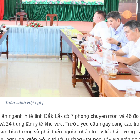
Toàn cảnh Hội nghị.
, hiện ngành Y tế tỉnh Đắk Lắk có 7 phòng chuyên môn và 46 đơn
 và 24 trung tâm y tế khu vực. Trước yêu cầu ngày càng cao tr
ạo, bồi dưỡng và phát triển nguồn nhân lực y tế chất lượng 
hội nghị, đại diện Sở Y tế và Trường Đại học Tây Nguyên đã t