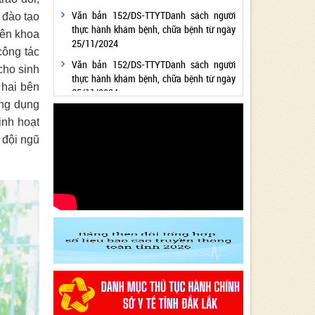
Văn bản 152/DS-TTYTDanh sách người
 đào tạo
thực hành khám bệnh, chữa bệnh từ ngày
yên khoa
25/11/2024
công tác
Văn bản 152/DS-TTYTDanh sách người
cho sinh
thực hành khám bệnh, chữa bệnh từ ngày
 hai bên
25/11/2024
ứng dụng
Văn bản 24/KH-SYTvề việc thực hiện
inh hoạt
Chương trình hành động thực hiện Nghị
 đội ngũ
quyết số 01/NQ-CP ngày 05/01/2024 của
Chính phủ về nhiệm vụ, giải pháp chủ yếu
thực hiện Kế hoạch phát triển kinh tế - xã
hội và Dự toán ngân sách nhà nước năm
2024 - Lĩnh vực Y tế
Văn bản 24/KH-SYT về việc thực hiện
Chương trình hành động thực hiện Nghị
quyết số 01/NQ-CP ngày 05/01/2024 của
Chính phủ về nhiệm vụ, giải pháp chủ yếu
thực hiện Kế hoạch phát triển kinh tế - xã
hội và Dự toán ngân sách nhà nước năm
2024 - Lĩnh vực Y tế