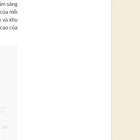
lâm sàng
 của mỗi
k và khu
 cao của