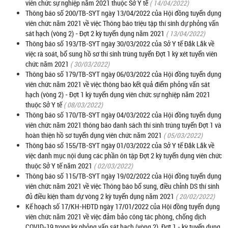
viên chức sự nghiệp năm 2021 thuộc Sở Y tế
( 14/04/2022)
Thông báo số 200/TB-SYT ngày 13/04/2022 của Hội đồng tuyển dụng
viên chức năm 2021 về việc Thông báo triệu tập thí sinh dự phỏng vấn
sát hạch (vòng 2) - Đợt 2 kỳ tuyển dụng năm 2021
( 13/04/2022)
Thông báo số 193/TB-SYT ngày 30/03/2022 của Sở Y tế Đắk Lắk về
việc rà soát, bổ sung hồ sơ thí sinh trúng tuyển Đợt 1 kỳ xét tuyển viên
chức năm 2021
( 30/03/2022)
Thông báo số 179/TB-SYT ngày 06/03/2022 của Hội đồng tuyển dụng
viên chức năm 2021 về việc thông báo kết quả điểm phỏng vấn sát
hạch (vòng 2) - Đợt 1 kỳ tuyển dụng viên chức sự nghiệp năm 2021
thuộc Sở Y tế
( 08/03/2022)
Thông báo số 170/TB-SYT ngày 04/03/2022 của Hội đồng tuyển dụng
viên chức năm 2021 thông báo danh sách thí sinh trúng tuyển Đợt 1 và
hoàn thiện hồ sơ tuyển dụng viên chức năm 2021
( 05/03/2022)
Thông báo số 155/TB-SYT ngày 01/03/2022 của Sở Y tế Đắk Lắk về
việc danh mục nội dung các phần ôn tập Đợt 2 kỳ tuyển dụng viên chức
thuộc Sở Y tế năm 2021
( 02/03/2022)
Thông báo số 115/TB-SYT ngày 19/02/2022 của Hội đồng tuyển dụng
viên chức năm 2021 về việc Thông báo bổ sung, điều chỉnh DS thí sinh
đủ điều kiện tham dự vòng 2 kỳ tuyển dụng năm 2021
( 20/02/2022)
Kế hoạch số 17/KH-HĐTD ngày 17/01/2022 của Hội đồng tuyển dụng
viên chức năm 2021 về việc đảm bảo công tác phòng, chống dịch
COVID-19 trong kỳ phỏng vấn sát hạch (vòng 2), Đợt 1 - kỳ tuyển dụng