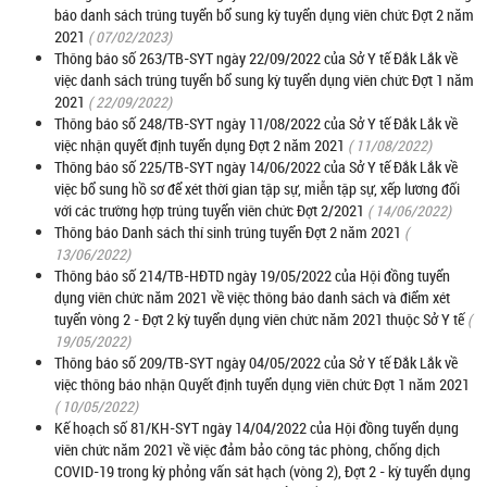
báo danh sách trúng tuyển bổ sung kỳ tuyển dụng viên chức Đợt 2 năm
2021
( 07/02/2023)
Thông báo số 263/TB-SYT ngày 22/09/2022 của Sở Y tế Đắk Lắk về
việc danh sách trúng tuyển bổ sung kỳ tuyển dụng viên chức Đợt 1 năm
2021
( 22/09/2022)
Thông báo số 248/TB-SYT ngày 11/08/2022 của Sở Y tế Đắk Lắk về
việc nhận quyết định tuyển dụng Đợt 2 năm 2021
( 11/08/2022)
Thông báo số 225/TB-SYT ngày 14/06/2022 của Sở Y tế Đắk Lắk về
việc bổ sung hồ sơ để xét thời gian tập sự, miễn tập sự, xếp lương đối
với các trường hợp trúng tuyển viên chức Đợt 2/2021
( 14/06/2022)
Thông báo Danh sách thí sinh trúng tuyển Đợt 2 năm 2021
(
13/06/2022)
Thông báo số 214/TB-HĐTD ngày 19/05/2022 của Hội đồng tuyển
dụng viên chức năm 2021 về việc thông báo danh sách và điểm xét
tuyển vòng 2 - Đợt 2 kỳ tuyển dụng viên chức năm 2021 thuộc Sở Y tế
(
19/05/2022)
Thông báo số 209/TB-SYT ngày 04/05/2022 của Sở Y tế Đắk Lắk về
việc thông báo nhận Quyết định tuyển dụng viên chức Đợt 1 năm 2021
( 10/05/2022)
Kế hoạch số 81/KH-SYT ngày 14/04/2022 của Hội đồng tuyển dụng
viên chức năm 2021 về việc đảm bảo công tác phòng, chống dịch
COVID-19 trong kỳ phỏng vấn sát hạch (vòng 2), Đợt 2 - kỳ tuyển dụng