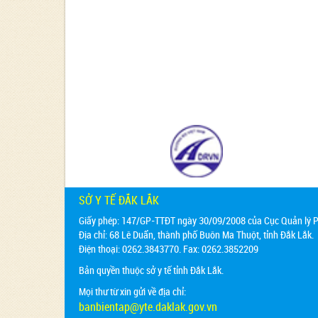
SỞ Y TẾ ĐẮK LẮK
Giấy phép: 147/GP-TTĐT ngày 30/09/2008 của Cục Quản lý Ph
Địa chỉ:
68 Lê Duẩn, thành phố Buôn Ma Thuột, tỉnh Đắk Lắk.
Điện thoại: 0262.3843770. Fax: 0262.3852209
Bản quyền thuộc sở y tế tỉnh Đắk Lắk.
Mọi thư từ xin gửi về địa chỉ:
banbientap@yte.daklak.gov.vn