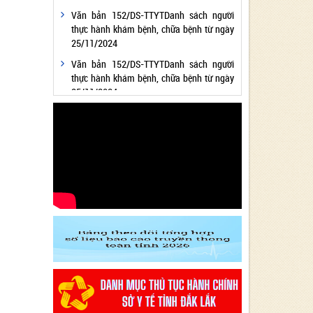
Văn bản 152/DS-TTYTDanh sách người
thực hành khám bệnh, chữa bệnh từ ngày
25/11/2024
Văn bản 152/DS-TTYTDanh sách người
thực hành khám bệnh, chữa bệnh từ ngày
25/11/2024
Văn bản 24/KH-SYTvề việc thực hiện
Chương trình hành động thực hiện Nghị
quyết số 01/NQ-CP ngày 05/01/2024 của
Chính phủ về nhiệm vụ, giải pháp chủ yếu
thực hiện Kế hoạch phát triển kinh tế - xã
hội và Dự toán ngân sách nhà nước năm
2024 - Lĩnh vực Y tế
Văn bản 24/KH-SYT về việc thực hiện
Chương trình hành động thực hiện Nghị
quyết số 01/NQ-CP ngày 05/01/2024 của
Chính phủ về nhiệm vụ, giải pháp chủ yếu
thực hiện Kế hoạch phát triển kinh tế - xã
hội và Dự toán ngân sách nhà nước năm
2024 - Lĩnh vực Y tế