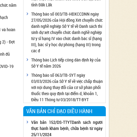
tỉnh Đắk Lắk
n chức năm
Công bố đủ điều kiện cung cấp dịch vụ diệt
côn trùng, diệt khuẩn bằng chế phẩm
Thông báo số 003/TB-HĐXCCDNN ngày
 hạch
27/05/2026 của Hội đồng Xét chuyển chức
Công bố cơ sở đủ điều kiện quan trắc môi
danh nghề nghiệp Sở Y tế về Danh sách thí
trường lao động
1 và hoàn
sinh dự xét chuyển chức danh nghề nghiệp
Công bố hồ sơ về trang thiết bị y tế
từ y sĩ hạng IV vào chức danh bác sĩ (hạng
 2) - Đợt
Công bố cơ sở đủ điều kiện tiêm chủng
III), bác sĩ y học dự phòng (hạng III) trong
các đ
Cơ sở Massage đủ điều kiện hoạt động
inh đủ
Thông báo Lịch tiếp công dân định kỳ của
Cơ sở thẩm mỹ đủ điều kiện hoạt động
Sở Y tế năm 2026
COVID-19
Thông báo số 063/TB-SYT ngày
03/03/2026 của Sở Y tế về việc chấp thuận
với nội dung thay đổi của cơ sở phân phối
thuốc theo quy định tại điểm d, khoản 1,
Điều 11 Thông tư 03/2018/TT-BYT
VĂN BẢN CHỈ ĐẠO ĐIỀU HÀNH
Văn bản 152/DS-TTYTDanh sách người
thực hành khám bệnh, chữa bệnh từ ngày
25/11/2024