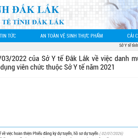
TIN TỨC
AN TOÀN VỆ SINH THỰC PHẨM
CẢI 
Sở Y tế tỉnh Đ
03/2022 của Sở Y tế Đắk Lắk về việc danh m
 dụng viên chức thuộc Sở Y tế năm 2021
ề việc hoàn thiện Phiếu đăng ký dự tuyển, hồ sơ dự tuyển
( 02/07/2026)