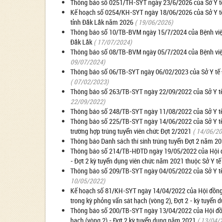
Thông báo số 0251/TH-SYT ngày 23/6/2026 của Sở Y tế 
Kế hoạch số 0254/KH-SYT ngày 18/06/2026 của Sở Y tế về
tỉnh Đắk Lắk năm 2026
( 19/06/2026)
Thông báo số 10/TB-BVM ngày 15/7/2024 của Bệnh viện
Đắk Lắk
( 17/07/2024)
Thông báo số 08/TB-BVM ngày 05/7/2024 của Bệnh viện 
09/07/2024)
Thông báo số 06/TB-SYT ngày 06/02/2023 của Sở Y tế Đ
( 07/02/2023)
Thông báo số 263/TB-SYT ngày 22/09/2022 của Sở Y tế 
22/09/2022)
Thông báo số 248/TB-SYT ngày 11/08/2022 của Sở Y tế 
Thông báo số 225/TB-SYT ngày 14/06/2022 của Sở Y tế Đắ
trường hợp trúng tuyển viên chức Đợt 2/2021
( 14/06/2
Thông báo Danh sách thí sinh trúng tuyển Đợt 2 năm 2
Thông báo số 214/TB-HĐTD ngày 19/05/2022 của Hội đồ
- Đợt 2 kỳ tuyển dụng viên chức năm 2021 thuộc Sở Y tế
Thông báo số 209/TB-SYT ngày 04/05/2022 của Sở Y tế 
10/05/2022)
Kế hoạch số 81/KH-SYT ngày 14/04/2022 của Hội đồng 
trong kỳ phỏng vấn sát hạch (vòng 2), Đợt 2 - kỳ tuyển
Thông báo số 200/TB-SYT ngày 13/04/2022 của Hội đồng
hạch (vòng 2) - Đợt 2 kỳ tuyển dụng năm 2021
( 13/04/