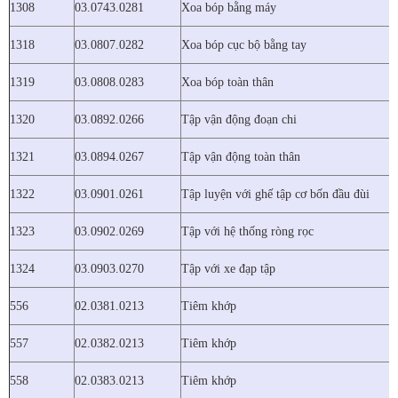
1308
03.0743.0281
Xoa bóp bằng máy
1318
03.0807.0282
Xoa bóp cục bộ bằng tay
1319
03.0808.0283
Xoa bóp toàn thân
1320
03.0892.0266
Tập vận động đoạn chi
1321
03.0894.0267
Tập vận động toàn thân
1322
03.0901.0261
Tập luyện với ghế tập cơ bốn đầu đùi
1323
03.0902.0269
Tập với hệ thống ròng rọc
1324
03.0903.0270
Tập với xe đạp tập
556
02.0381.0213
Tiêm khớp
557
02.0382.0213
Tiêm khớp
558
02.0383.0213
Tiêm khớp