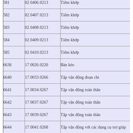
581
02.0406.0213
Tiêm khớp
582
02.0407.0213
Tiêm khớp
583
02.0408.0213
Tiêm khớp
584
02.0409.0213
Tiêm khớp
585
02.0410.0213
Tiêm khớp
6636
17.0026.0220
Bàn kéo
6640
17.0033.0266
Tập vận động đoạn chi
6641
17.0034.0267
Tập vận động toàn thân
6642
17.0037.0267
Tập vận động toàn thân
6643
17.0039.0267
Tập vận động toàn thân
6644
17.0041.0268
Tập vận động với các dụng cụ trợ giúp