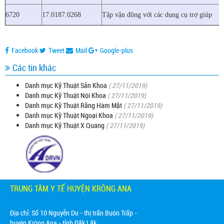
6720
17.0187.0268
Tập vận động với các dụng cụ trợ giúp
Facebook
Tweet
Mail
Google-plus
Các tin khác
Danh mục Kỹ Thuật Sản Khoa
( 27/11/2019)
Danh mục Kỹ Thuật Nội Khoa
( 27/11/2019)
Danh mục Kỹ Thuật Răng Hàm Mặt
( 27/11/2019)
Danh mục Kỹ Thuật Ngoại Khoa
( 27/11/2019)
Danh mục Kỹ Thuật X Quang
( 27/11/2019)
TRUNG TÂM Y TẾ HUYỆN KRÔNG ANA
Địa chỉ:
Số 10 Nguyễn Du - thị trấn Buôn Trấp -
huyện Krông Ana - tỉnh Đắk Lắk