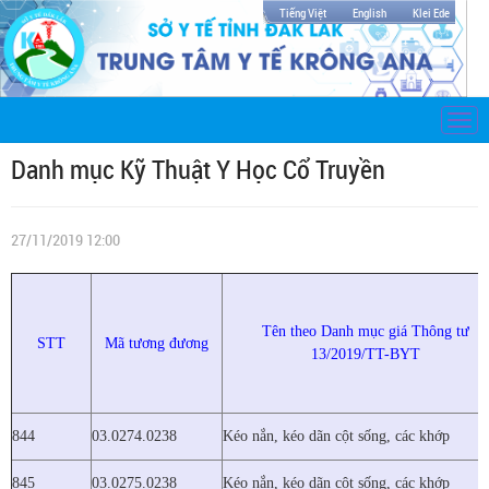
Tiếng Việt
English
Klei Ede
Togg
navi
Danh mục Kỹ Thuật Y Học Cổ Truyền
27/11/2019 12:00
Tên theo Danh mục giá Thông tư
STT
Mã tương đương
13/2019/TT-BYT
844
03.0274.0238
Kéo nắn, kéo dãn cột sống, các khớp
845
03.0275.0238
Kéo nắn, kéo dãn cột sống, các khớp