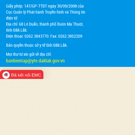
Giấy phép: 147/GP-TTĐT ngày 30/09/2008 của
Cục Quản lý Phát hành Truyền hình và Thông tin
điện tử
Địa chỉ:
68 Lê Duẩn, thành phố Buôn Ma Thuột,
tỉnh Đắk Lắk.
Điện thoại: 0262.3843770. Fax: 0262.3852209
Bản quyền thuộc sở y tế tỉnh Đắk Lắk.
Mọi thư từ xin gửi về địa chỉ:
banbientap@yte.daklak.gov.vn
Đã kết nối EMC