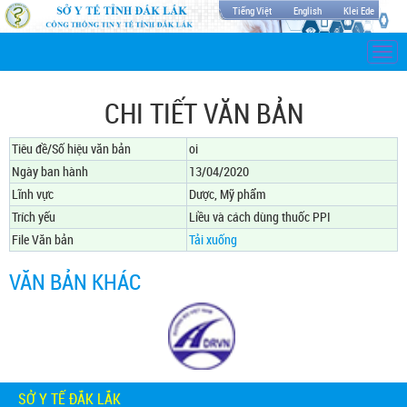
Tiếng Việt
English
Klei Ede
Togg
navi
CHI TIẾT VĂN BẢN
Tiêu đề/Số hiệu văn bản
oi
Ngày ban hành
13/04/2020
Lĩnh vực
Dược, Mỹ phẩm
Trích yếu
Liều và cách dùng thuốc PPI
File Văn bản
Tải xuống
VĂN BẢN KHÁC
SỞ Y TẾ ĐẮK LẮK