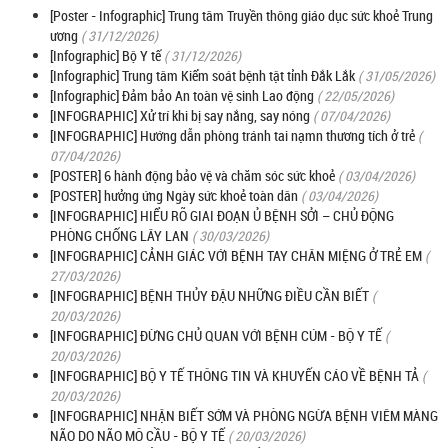
[Poster - Infographic] Trung tâm Truyền thông giáo dục sức khoẻ Trung
ương
( 31/12/2026)
[Infographic] Bộ Y tế
( 31/12/2026)
[Infographic] Trung tâm Kiểm soát bệnh tật tỉnh Đắk Lắk
( 31/05/2026)
[Infographic] Đảm bảo An toàn vệ sinh Lao động
( 22/05/2026)
[INFOGRAPHIC] Xử trí khi bị say nắng, say nóng
( 07/04/2026)
[INFOGRAPHIC] Hướng dẫn phòng tránh tai nạmn thương tích ở trẻ
(
07/04/2026)
[POSTER] 6 hành động bảo vệ và chăm sóc sức khoẻ
( 03/04/2026)
[POSTER] hưởng ứng Ngày sức khoẻ toàn dân
( 03/04/2026)
[INFOGRAPHIC] HIỂU RÕ GIAI ĐOẠN Ủ BỆNH SỞI – CHỦ ĐỘNG
PHÒNG CHỐNG LÂY LAN
( 30/03/2026)
[INFOGRAPHIC] CẢNH GIÁC VỚI BỆNH TAY CHÂN MIỆNG Ở TRẺ EM
(
27/03/2026)
[INFOGRAPHIC] BỆNH THỦY ĐẬU NHỮNG ĐIỀU CẦN BIẾT
(
20/03/2026)
[INFOGRAPHIC] ĐỪNG CHỦ QUAN VỚI BỆNH CÚM - BỘ Y TẾ
(
20/03/2026)
[INFOGRAPHIC] BỘ Y TẾ THÔNG TIN VÀ KHUYẾN CÁO VỀ BỆNH TẢ
(
20/03/2026)
[INFOGRAPHIC] NHẬN BIẾT SỚM VÀ PHÒNG NGỪA BỆNH VIÊM MÀNG
NÃO DO NÃO MÔ CẦU - BỘ Y TẾ
( 20/03/2026)