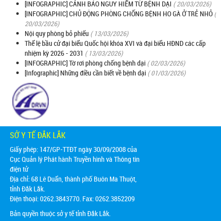
[INFOGRAPHIC] CẢNH BÁO NGUY HIỂM TỪ BỆNH DẠI
( 20/03/2026)
[INFOGRAPHIC] CHỦ ĐỘNG PHÒNG CHỐNG BỆNH HO GÀ Ở TRẺ NHỎ
(
20/03/2026)
Nội quy phòng bỏ phiếu
( 13/03/2026)
Thể lệ bầu cử đại biểu Quốc hội khóa XVI và đại biểu HĐND các cấp
nhiệm kỳ 2026 - 2031
( 13/03/2026)
[INFOGRAPHIC] Tờ rơi phòng chống bệnh dại
( 02/03/2026)
[Infographic] Những điều cần biết về bệnh dại
( 01/03/2026)
SỞ Y TẾ ĐẮK LẮK
Giấy phép: 147/GP-TTĐT ngày 30/09/2008 của
Cục Quản lý Phát hành Truyền hình và Thông tin
điện tử
Địa chỉ:
68 Lê Duẩn, thành phố Buôn Ma Thuột,
tỉnh Đắk Lắk.
Điện thoại: 0262.3843770. Fax: 0262.3852209
Bản quyền thuộc sở y tế tỉnh Đắk Lắk.