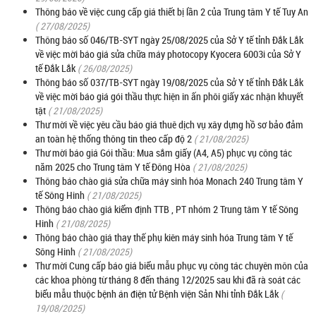
Thông báo về việc cung cấp giá thiết bị lần 2 của Trung tâm Y tế Tuy An
( 27/08/2025)
Thông báo số 046/TB-SYT ngày 25/08/2025 của Sở Y tế tỉnh Đắk Lắk
về việc mời báo giá sửa chữa máy photocopy Kyocera 6003i của Sở Y
tế Đắk Lắk
( 26/08/2025)
Thông báo số 037/TB-SYT ngày 19/08/2025 của Sở Y tế tỉnh Đắk Lắk
về việc mời báo giá gói thầu thực hiện in ấn phôi giấy xác nhận khuyết
tật
( 21/08/2025)
Thư mời về việc yêu cầu báo giá thuê dịch vụ xây dựng hồ sơ bảo đảm
an toàn hệ thống thông tin theo cấp độ 2
( 21/08/2025)
Thư mời báo giá Gói thầu: Mua sắm giấy (A4, A5) phục vụ công tác
năm 2025 cho Trung tâm Y tế Đông Hòa
( 21/08/2025)
Thông báo chào giá sửa chữa máy sinh hóa Monach 240 Trung tâm Y
tế Sông Hinh
( 21/08/2025)
Thông báo chào giá kiểm định TTB , PT nhóm 2 Trung tâm Y tế Sông
Hinh
( 21/08/2025)
Thông báo chào giá thay thế phụ kiên máy sinh hóa Trung tâm Y tế
Sông Hinh
( 21/08/2025)
Thư mời Cung cấp báo giá biểu mẫu phục vụ công tác chuyên môn của
các khoa phòng từ tháng 8 đến tháng 12/2025 sau khi đã rà soát các
biểu mẫu thuộc bệnh án điện tử Bệnh viện Sản Nhi tỉnh Đắk Lắk
(
19/08/2025)