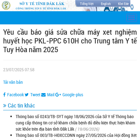
Tiếng Việt
English
Klei Ede
Togg
navi
Yêu cầu báo giá sửa chữa máy xet nghiệm
huyết học PKL-PPC 610H cho Trung tâm Y tế
Tuy Hòa năm 2025
23/07/2025 07:58
Tải văn bản
Facebook
Tweet
Mail
Google-plus
Các tin khác
Thông báo số 0243/TB-SYT ngày 18/06/2026 của Sở Y tế Thông báo
cung cấp thông tin cơ sở khám chữa bệnh đủ điều kiện thực hiện khám
sức khỏe trên địa bàn tỉnh Đắk Lắk
( 19/06/2026)
Thông báo số 003/TB-HĐXCCDNN ngày 27/05/2026 của Hội đồng Xét