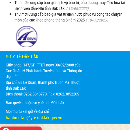
Thư mời cung cấp báo giá dịch vụ bảo trì, bảo dưỡng máy điều hòa tại
Bệnh viện Sản-Nhi tỉnh Đắk Lắk.
( 19/08/2025)
Thư mời Cung cấp báo giá vật tư điện nước phục vụ công tác chuyên
môn của các khoa phòng tháng 8 năm 2025
( 19/08/2025)
SỞ Y TẾ ĐẮK LẮK
Giấy phép: 147/GP-TTĐT ngày 30/09/2008 của
Cục Quản lý Phát hành Truyền hình và Thông tin
điện tử
Địa chỉ:
68 Lê Duẩn, thành phố Buôn Ma Thuột,
tỉnh Đắk Lắk.
Điện thoại: 0262.3843770. Fax: 0262.3852209
Bản quyền thuộc sở y tế tỉnh Đắk Lắk.
Mọi thư từ xin gửi về địa chỉ:
banbientap@yte.daklak.gov.vn