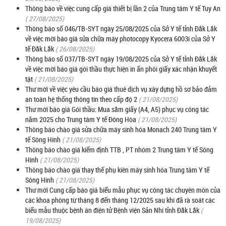
Thông báo về việc cung cấp giá thiết bị lần 2 của Trung tâm Y tế Tuy An
( 27/08/2025)
Thông báo số 046/TB-SYT ngày 25/08/2025 của Sở Y tế tỉnh Đắk Lắk
về việc mời báo giá sửa chữa máy photocopy Kyocera 6003i của Sở Y
tế Đắk Lắk
( 26/08/2025)
Thông báo số 037/TB-SYT ngày 19/08/2025 của Sở Y tế tỉnh Đắk Lắk
về việc mời báo giá gói thầu thực hiện in ấn phôi giấy xác nhận khuyết
tật
( 21/08/2025)
Thư mời về việc yêu cầu báo giá thuê dịch vụ xây dựng hồ sơ bảo đảm
an toàn hệ thống thông tin theo cấp độ 2
( 21/08/2025)
Thư mời báo giá Gói thầu: Mua sắm giấy (A4, A5) phục vụ công tác
năm 2025 cho Trung tâm Y tế Đông Hòa
( 21/08/2025)
Thông báo chào giá sửa chữa máy sinh hóa Monach 240 Trung tâm Y
tế Sông Hinh
( 21/08/2025)
Thông báo chào giá kiểm định TTB , PT nhóm 2 Trung tâm Y tế Sông
Hinh
( 21/08/2025)
Thông báo chào giá thay thế phụ kiên máy sinh hóa Trung tâm Y tế
Sông Hinh
( 21/08/2025)
Thư mời Cung cấp báo giá biểu mẫu phục vụ công tác chuyên môn của
các khoa phòng từ tháng 8 đến tháng 12/2025 sau khi đã rà soát các
biểu mẫu thuộc bệnh án điện tử Bệnh viện Sản Nhi tỉnh Đắk Lắk
(
19/08/2025)