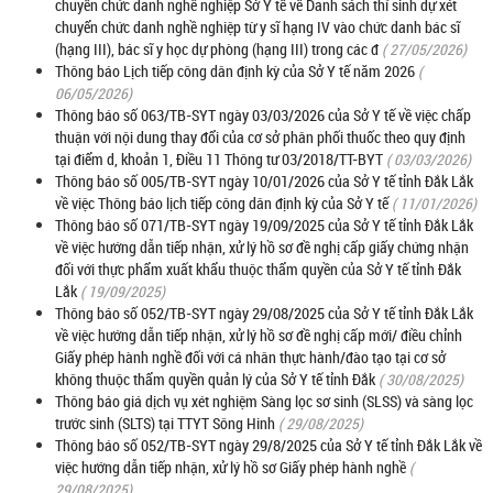
chuyển chức danh nghề nghiệp Sở Y tế về Danh sách thí sinh dự xét
chuyển chức danh nghề nghiệp từ y sĩ hạng IV vào chức danh bác sĩ
(hạng III), bác sĩ y học dự phòng (hạng III) trong các đ
( 27/05/2026)
Thông báo Lịch tiếp công dân định kỳ của Sở Y tế năm 2026
(
06/05/2026)
Thông báo số 063/TB-SYT ngày 03/03/2026 của Sở Y tế về việc chấp
thuận với nội dung thay đổi của cơ sở phân phối thuốc theo quy định
tại điểm d, khoản 1, Điều 11 Thông tư 03/2018/TT-BYT
( 03/03/2026)
Thông báo số 005/TB-SYT ngày 10/01/2026 của Sở Y tế tỉnh Đắk Lắk
về việc Thông báo lịch tiếp công dân định kỳ của Sở Y tế
( 11/01/2026)
Thông báo số 071/TB-SYT ngày 19/09/2025 của Sở Y tế tỉnh Đắk Lắk
về việc hướng dẫn tiếp nhận, xử lý hồ sơ đề nghị cấp giấy chứng nhận
đối với thực phẩm xuất khẩu thuộc thẩm quyền của Sở Y tế tỉnh Đắk
Lắk
( 19/09/2025)
Thông báo số 052/TB-SYT ngày 29/08/2025 của Sở Y tế tỉnh Đắk Lắk
về việc hướng dẫn tiếp nhận, xử lý hồ sơ đề nghị cấp mới/ điều chỉnh
Giấy phép hành nghề đối với cá nhân thực hành/đào tạo tại cơ sở
không thuộc thẩm quyền quản lý của Sở Y tế tỉnh Đắk
( 30/08/2025)
Thông báo giá dịch vụ xét nghiệm Sàng lọc sơ sinh (SLSS) và sàng lọc
trước sinh (SLTS) tại TTYT Sông Hinh
( 29/08/2025)
Thông báo số 052/TB-SYT ngày 29/8/2025 của Sở Y tế tỉnh Đắk Lắk về
việc hướng dẫn tiếp nhận, xử lý hồ sơ Giấy phép hành nghề
(
29/08/2025)