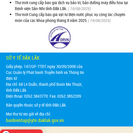
Thư mời cung cấp báo giá dịch vụ bảo trì, bảo dưỡng máy điều hòa tại
Bệnh viện Sản-Nhi tỉnh Đắk Lắk.
( 19/08/2025)
Thư mời Cung cấp báo giá vật tư điện nước phục vụ công tác chuyên
môn của các khoa phòng tháng 8 năm 2025
( 19/08/2025)
SỞ Y TẾ ĐẮK LẮK
Giấy phép: 147/GP-TTĐT ngày 30/09/2008 của
Cục Quản lý Phát hành Truyền hình và Thông tin
điện tử
Địa chỉ:
68 Lê Duẩn, thành phố Buôn Ma Thuột,
tỉnh Đắk Lắk.
Điện thoại: 0262.3843770. Fax: 0262.3852209
Bản quyền thuộc sở y tế tỉnh Đắk Lắk.
Mọi thư từ xin gửi về địa chỉ:
banbientap@yte.daklak.gov.vn