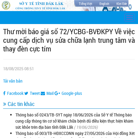
Tiếng Việt
English
Klei Ede
Togg
navi
Thư mời báo giá số 72/YCBG-BVĐKPY Về việc
cung cấp dịch vụ sửa chữa lạnh trung tâm và
thay đèn cực tím
18/08/2025 08:51
Tải văn bản
Facebook
Tweet
Mail
Google-plus
Các tin khác
Thông báo số 0243/TB-SYT ngày 18/06/2026 của Sở Y tế Thông báo
cung cấp thông tin cơ sở khám chữa bệnh đủ điều kiện thực hiện khám
sức khỏe trên địa bàn tỉnh Đắk Lắk
( 19/06/2026)
Thông báo số 003/TB-HĐXCCDNN ngày 27/05/2026 của Hội đồng Xét