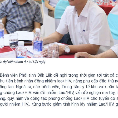
c đại biểu tham dự tại Hội nghị.
Bệnh viện Phổi tỉnh Đắk Lắk đề nghị trong thời gian tới tất cả 
hu tiền bệnh nhân đồng nhiễm lao/HIV; nâng phụ cấp đặc thù n
ng lao. Ngoài ra, các bệnh viện, Trung tâm y tế khu vực cần t
g chống Lao/HIV, vấn đề nhiễm Lao/HIV, vấn đề nghiện ma túy, 
ng, quý, năm về công tác phòng chống Lao/HIV cho tuyến cơ 
 người nhiễm HIV… từng bước giảm tình hình lây nhiễm Lao/HIV, 