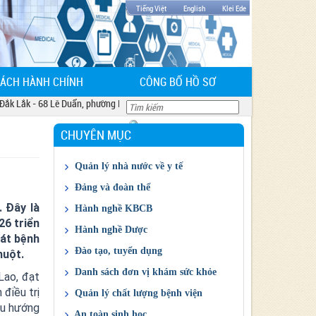
Tiếng Việt
English
Klei Ede
CÁCH HÀNH CHÍNH
CÔNG BỐ HỒ SƠ
 68 Lê Duẩn, phường Buôn Ma Thuột, tỉnh Đắk Lắk
CHUYÊN MỤC
Quản lý nhà nước về y tế
Chỉ đạo điều hành của ngành
Đảng và đoàn thể
Giá thuốc và dịch vụ
Công đoàn
 Đây là
Hành nghề KBCB
6 triển
Kết quả đấu thầu
Đảng
Cấp CCHN KBCB
Hành nghề Dược
oát bệnh
Đoàn Thanh niên
Cấp GPHĐ KBCB
Giấy phép ĐĐK KD thuốc
Đào tạo, tuyển dụng
huột.
Kế hoạch HD thực hành cấp CCHN KBCB
Quản lý Dược
Thông tin đào tạo, tuyển sinh
Danh sách đơn vị khám sức khỏe
Lao, đạt
Danh sách đăng ký hành nghề tại cơ sở
Cấp chứng chỉ hành nghề Dược
Thông tin tuyển dụng
DS khám sức khỏe
điều trị
Quản lý chất lượng bệnh viện
KBCB
xu hướng
Báo cáo đánh giá chất lượng bệnh viện
An toàn sinh học