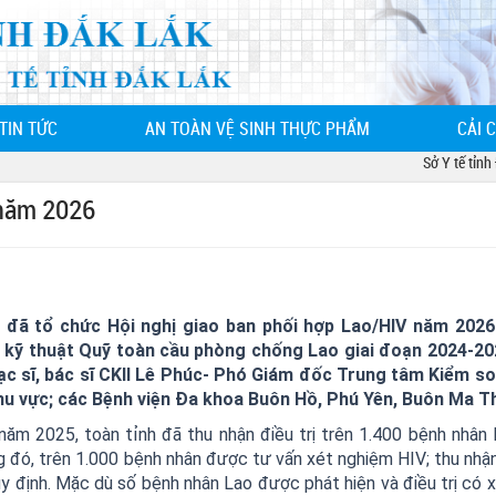
TIN TỨC
AN TOÀN VỆ SINH THỰC PHẨM
CẢI 
Sở Y tế tỉnh Đắk Lắk -
 năm 2026
 đã tổ chức Hội nghị giao ban phối hợp Lao/HIV năm 2026.
kỹ thuật Quỹ toàn cầu phòng chống Lao giai đoạn 2024-202
hạc sĩ, bác sĩ CKII Lê Phúc- Phó Giám đốc Trung tâm Kiểm s
khu vực; các Bệnh viện Đa khoa Buôn Hồ, Phú Yên, Buôn Ma T
ăm 2025, toàn tỉnh đã thu nhận điều trị trên 1.400 bệnh nhân 
 đó, trên 1.000 bệnh nhân được tư vấn xét nghiệm HIV; thu nhận 
 định. Mặc dù số bệnh nhân Lao được phát hiện và điều trị có 