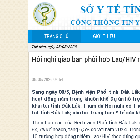
(CURRENT)
TRANG CHỦ
GIỚI THIỆU
Thứ năm, ngày 06/08/2026
Hội nghị giao ban phối hợp Lao/HIV
08/05/2026 04:54
Sáng ngày 08/5, Bệnh viện Phổi tỉnh Đắk Lắk
hoạt động nằm trong khuôn khổ Dự án hỗ trợ 
khai tại tỉnh Đắk Lắk. Tham dự Hội nghị có T
tật tỉnh Đắk Lắk; cán bộ Trung tâm Y tế các 
Theo báo cáo của Bệnh viện Phổi tỉnh Đắk Lắk, n
84,5% kế hoạch, tăng 6,5% so với năm 2024. Trong
10 trường hợp đồng nhiễm Lao/HIV theo đúng quy