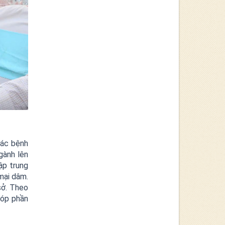
các bệnh
gành lên
ập trung
mại dâm.
sở. Theo
góp phần