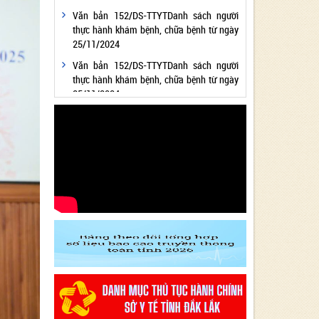
Văn bản 152/DS-TTYTDanh sách người
thực hành khám bệnh, chữa bệnh từ ngày
25/11/2024
Văn bản 152/DS-TTYTDanh sách người
thực hành khám bệnh, chữa bệnh từ ngày
25/11/2024
Văn bản 24/KH-SYTvề việc thực hiện
Chương trình hành động thực hiện Nghị
quyết số 01/NQ-CP ngày 05/01/2024 của
Chính phủ về nhiệm vụ, giải pháp chủ yếu
thực hiện Kế hoạch phát triển kinh tế - xã
hội và Dự toán ngân sách nhà nước năm
2024 - Lĩnh vực Y tế
Văn bản 24/KH-SYT về việc thực hiện
Chương trình hành động thực hiện Nghị
quyết số 01/NQ-CP ngày 05/01/2024 của
Chính phủ về nhiệm vụ, giải pháp chủ yếu
thực hiện Kế hoạch phát triển kinh tế - xã
hội và Dự toán ngân sách nhà nước năm
2024 - Lĩnh vực Y tế