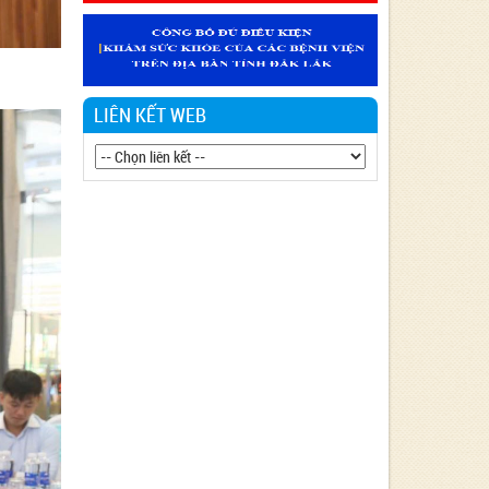
Văn bản 24/KH-SYT về việc thực hiện
Chương trình hành động thực hiện Nghị
quyết số 01/NQ-CP ngày 05/01/2024 của
Chính phủ về nhiệm vụ, giải pháp chủ yếu
thực hiện Kế hoạch phát triển kinh tế - xã
LIÊN KẾT WEB
hội và Dự toán ngân sách nhà nước năm
2024 - Lĩnh vực Y tế
Văn bản 90/KH-BCĐ-PH06 thực hiện
chiến lược Quốc gia về phòng, chống tác
hại của Thuốc lá đến năm 2030.
Văn bản 27/KH-SYT thực hiện Nghị quyết
số 01/NQ-CP ngày 06/01/2023 của Chính
phủ về nhiệm vụ, giải pháp chủ yếu thực
hiện kế hoạch phát triển kinh tế - xã hội,
Dự toán ngân sách nhà nước và cải thiện
môi trường kinh doanh, nâng cao năng lực
cạnh tranh quốc gia năm 2023 Lĩnh vực Y
tế