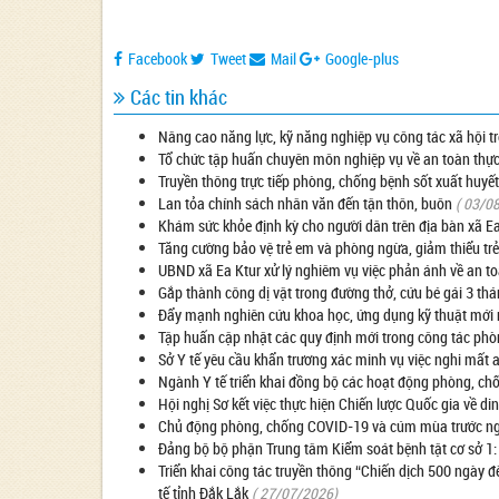
Facebook
Tweet
Mail
Google-plus
Các tin khác
Nâng cao năng lực, kỹ năng nghiệp vụ công tác xã hội 
Tổ chức tập huấn chuyên môn nghiệp vụ về an toàn thự
Truyền thông trực tiếp phòng, chống bệnh sốt xuất huyết
Lan tỏa chính sách nhân văn đến tận thôn, buôn
( 03/0
Khám sức khỏe định kỳ cho người dân trên địa bàn xã E
Tăng cường bảo vệ trẻ em và phòng ngừa, giảm thiểu trẻ
UBND xã Ea Ktur xử lý nghiêm vụ việc phản ánh về an t
Gắp thành công dị vật trong đường thở, cứu bé gái 3 thá
Đẩy mạnh nghiên cứu khoa học, ứng dụng kỹ thuật mới
Tập huấn cập nhật các quy định mới trong công tác ph
Sở Y tế yêu cầu khẩn trương xác minh vụ việc nghi mất 
Ngành Y tế triển khai đồng bộ các hoạt động phòng, c
Hội nghị Sơ kết việc thực hiện Chiến lược Quốc gia về 
Chủ động phòng, chống COVID-19 và cúm mùa trước ngu
Đảng bộ bộ phận Trung tâm Kiểm soát bệnh tật cơ sở 1
Triển khai công tác truyền thông “Chiến dịch 500 ngày đ
tế tỉnh Đắk Lắk
( 27/07/2026)