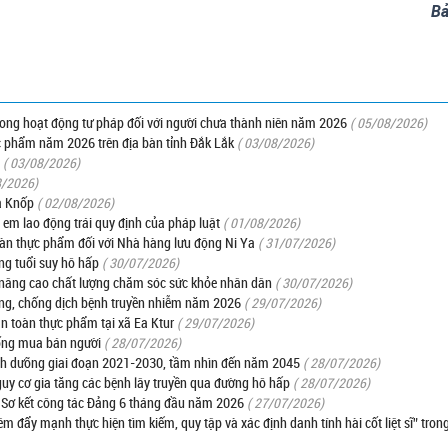
Bả
trong hoạt động tư pháp đối với người chưa thành niên năm 2026
( 05/08/2026)
c phẩm năm 2026 trên địa bàn tỉnh Đắk Lắk
( 03/08/2026)
( 03/08/2026)
8/2026)
a Knốp
( 02/08/2026)
 em lao động trái quy định của pháp luật
( 01/08/2026)
oàn thực phẩm đối với Nhà hàng lưu động Ni Ya
( 31/07/2026)
ng tuổi suy hô hấp
( 30/07/2026)
 nâng cao chất lượng chăm sóc sức khỏe nhân dân
( 30/07/2026)
òng, chống dịch bệnh truyền nhiễm năm 2026
( 29/07/2026)
an toàn thực phẩm tại xã Ea Ktur
( 29/07/2026)
hống mua bán người
( 28/07/2026)
dinh dưỡng giai đoạn 2021-2030, tầm nhìn đến năm 2045
( 28/07/2026)
y cơ gia tăng các bệnh lây truyền qua đường hô hấp
( 28/07/2026)
: Sơ kết công tác Đảng 6 tháng đầu năm 2026
( 27/07/2026)
êm đẩy mạnh thực hiện tìm kiếm, quy tập và xác định danh tính hài cốt liệt sĩ” tro