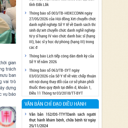
tỉnh Đắk Lắk
Công bố đủ điều kiện cung cấp dịch vụ diệt
côn trùng, diệt khuẩn bằng chế phẩm
Thông báo số 003/TB-HĐXCCDNN ngày
27/05/2026 của Hội đồng Xét chuyển chức
Công bố cơ sở đủ điều kiện quan trắc môi
danh nghề nghiệp Sở Y tế về Danh sách thí
trường lao động
sinh dự xét chuyển chức danh nghề nghiệp
Công bố hồ sơ về trang thiết bị y tế
từ y sĩ hạng IV vào chức danh bác sĩ (hạng
Công bố cơ sở đủ điều kiện tiêm chủng
III), bác sĩ y học dự phòng (hạng III) trong
các đ
Cơ sở Massage đủ điều kiện hoạt động
Thông báo Lịch tiếp công dân định kỳ của
Cơ sở thẩm mỹ đủ điều kiện hoạt động
Sở Y tế năm 2026
hời gian
ng trách
Thông báo số 063/TB-SYT ngày
 mưu ban
03/03/2026 của Sở Y tế về việc chấp thuận
g vai trò
với nội dung thay đổi của cơ sở phân phối
thuốc theo quy định tại điểm d, khoản 1,
xây dựng
Điều 11 Thông tư 03/2018/TT-BYT
c vụ báo
VĂN BẢN CHỈ ĐẠO ĐIỀU HÀNH
Văn bản 152/DS-TTYTDanh sách người
thực hành khám bệnh, chữa bệnh từ ngày
25/11/2024