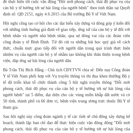
để thực hiện tốt cuộc vận động “Đổi mới phong cách, thái độ phục vụ của
cán bộ y tế hướng tới sự hài ḷòng của người bệnh” theo tinh thần tại Quyết
định số: QĐ 2151, ngày 4.6.2015 của Bộ trưởng Bộ Y tế Việt Nam.
Hội nghị cũng tạo cơ hội cho các đại biểu xây dựng và đóng góp ý kiến đối
với những tình huống giả định về giao tiếp, ứng xử của cán bộ y tế đối với
bệnh nhân và người nhà bệnh nhân, qua sự đóng vai của các đoàn viên
công đoàn y tế Bình Định. Từ đó rút ra những bài học quý giá về cách
thức, chuẩn mực giao tiếp đối với người dân trong quá trình thực hiện
nhiệm vụ của người cán bộ y tế nhằm tạo không khí thân thiện trong bệnh
viện, đáp ứng sự hài lòng của người dân.
Bà Trần Thị Bích Hằng - Chủ tịch CĐYTVN chia sẻ: Đến nay Công đoàn
Y tế Việt Nam phối hợp với Vụ truyền thông và thi đua khen thưởng Bộ y
tế đã triển khai tổ chức thành công 5 hội nghị truyền thông “Đổi mới
phong cách, thái độ phục vụ của cán bộ y tế hướng tới sự hài ḷòng của
người bệnh” tại 5 điểm, đại diện cho các vùng miền khắp đất nước và có
50 tỉnh, thành phố và 66 đơn vị, bệnh viện trung ương trực thuộc Bộ Y tế
tham gia.
Sau hội nghị này công đoàn ngành y tế các tỉnh sẽ chủ động xây dựng kế
hoạch, thành lập ban chỉ đạo để thực hiện cuộc vận động động “Đổi mới
phong cách, thái độ phục vụ của cán bộ y tế hướng tới sự hài ḷòng của