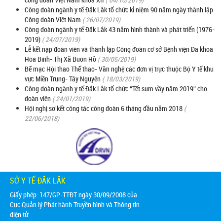
Công đoàn ngành y tế Đắk Lắk tổ chức kỉ niệm 90 năm ngày thành lập
Công đoàn Việt Nam
( 26/07/2019)
Công đoàn ngành y tế Đắk Lắk 43 năm hình thành và phát triển (1976-
2019)
( 24/07/2019)
Lễ kết nạp đoàn viên và thành lập Công đoàn cơ sở Bệnh viện Đa khoa
Hòa Bình- Thị Xã Buôn Hồ
( 30/05/2019)
Bế mạc Hội thao Thể thao- Văn nghệ các đơn vị trực thuộc Bộ Y tế khu
vực Miền Trung- Tây Nguyên
( 18/03/2019)
Công đoàn ngành y tế Đắk Lắk tổ chức “Tết sum vầy năm 2019” cho
đoàn viên
( 24/01/2019)
Hội nghị sơ kết công tác công đoàn 6 tháng đầu năm 2018
(
22/06/2018)
SỞ Y TẾ ĐẮK LẮK
Giấy phép: 147/GP-TTĐT ngày 30/09/2008 của
Cục Quản lý Phát hành Truyền hình và Thông tin
điện tử