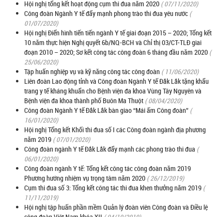
Hội nghị tổng kết hoạt động cụm thi đua năm 2020
( 07/11/2020)
Công đoàn Ngành Y tế đẩy mạnh phong trào thi đua yêu nước
(
01/07/2020)
Hội nghị Điển hình tiến tiến ngành Y tế giai đoạn 2015 – 2020; Tổng kết
10 năm thực hiện Nghị quyết 6b/NQ-BCH và Chỉ thị 03/CT-TLĐ giai
đoạn 2010 – 2020; Sơ kết công tác công đoàn 6 tháng đầu năm 2020
(
25/06/2020)
Tập huấn nghiệp vụ và kỹ năng công tác công đoàn
( 11/06/2020)
Liên đoàn Lao động tỉnh và Công đoàn Ngành Y tế Đắk Lắk tặng khẩu
trang y tế kháng khuẩn cho Bệnh viện đa khoa Vùng Tây Nguyên và
Bệnh viện đa khoa thành phố Buôn Ma Thuột
( 08/04/2020)
Công đoàn Ngành Y tế Đắk Lắk bàn giao “Mái ấm Công đoàn”
(
16/01/2020)
Hội nghị Tổng kết Khối thi đua số I các Công đoàn ngành địa phương
năm 2019
( 07/01/2020)
Công đoàn ngành Y tế Đắk Lắk đẩy mạnh các phong trào thi đua
(
06/01/2020)
Công đoàn ngành Y tế: Tổng kết công tác công đoàn năm 2019
Phương hướng nhiệm vụ trọng tâm năm 2020
( 26/12/2019)
Cụm thi đua số 3: Tổng kết công tác thi đua khen thưởng năm 2019
(
11/11/2019)
Hội nghị tập huấn phần mềm Quản lý đoàn viên Công đoàn và Điều lệ
công đoàn Việt Nam khóa XII
( 04/10/2019)