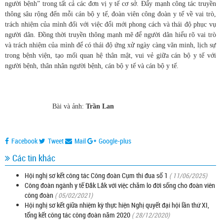
người bệnh” trong tất cả các đơn vị y tế cơ sở. Đẩy mạnh công tác truyền
thông sâu rộng đến mỗi cán bộ y tế, đoàn viên công đoàn y tế về vai trò,
trách nhiệm của mình đối với việc đổi mới phong cách và thái độ phục vụ
người dân. Đồng thời truyền thông mạnh mẽ để người dân hiểu rõ vai trò
và trách nhiệm của mình để có thái độ ứng xử ngày càng văn minh, lịch sự
trong bệnh viện, tạo mối quan hệ thân mật, vui vẻ giữa cán bộ y tế với
người bệnh, thân nhân người bệnh, cán bộ y tế và cán bộ y tế.
Bài và ảnh:
Trần Lan
Facebook
Tweet
Mail
Google-plus
Các tin khác
Hội nghị sơ kết công tác Công đoàn Cụm thi đua số 1
( 11/06/2025)
Công đoàn ngành y tế Đắk Lắk với việc chăm lo đời sống cho đoàn viên
công đoàn
( 05/02/2021)
Hội nghị sơ kết giữa nhiệm kỳ thực hiện Nghị quyết đại hội lần thứ XI,
tổng kết công tác công đoàn năm 2020
( 28/12/2020)