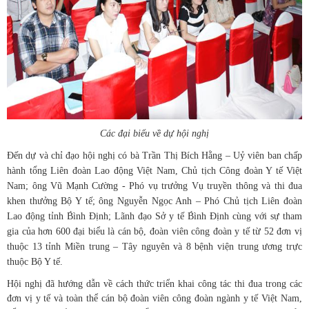
Các đại biểu về dự hội nghị
Đến dự và chỉ đạo hội nghị có bà Trần Thị Bích Hằng – Uỷ viên ban chấp
hành tổng Liên đoàn Lao động Việt Nam, Chủ tịch Công đoàn Y tế Việt
Nam; ông Vũ Mạnh Cường - Phó vụ trưởng Vụ truyền thông và thi đua
khen thưởng Bộ Y tế; ông Nguyễn Ngọc Anh – Phó Chủ tịch Liên đoàn
Lao động tỉnh B́ình Định; Lãnh đạo Sở y tế B́ình Định cùng với sự tham
gia của hơn 600 đại biểu là cán bộ, đoàn viên công đoàn y tế từ 52 đơn vị
thuộc 13 tỉnh Miền trung – Tây nguyên và 8 bệnh viện trung ương trực
thuộc Bộ Y tế.
Hội nghị đã hướng dẫn về cách thức triển khai công tác thi đua trong các
đơn vị y tế và toàn thể cán bộ đoàn viên công đoàn ngành y tế Việt Nam,