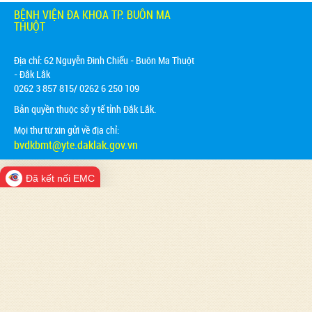
BỆNH VIỆN ĐA KHOA TP. BUÔN MA
THUỘT
Địa chỉ:
62 Nguyễn Đình Chiểu - Buôn Ma Thuột
- Đắk Lắk
0262 3 857 815/ 0262 6 250 109
Bản quyền thuộc sở y tế tỉnh Đắk Lắk.
Mọi thư từ xin gửi về địa chỉ:
bvdkbmt@yte.daklak.gov.vn
Đã kết nối EMC