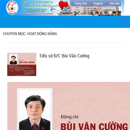
Tiếng Việt
English
Klei Ede
Togg
navi
CHUYÊN MỤC: HOẠT ĐỘNG ĐẢNG
Tiểu sử Đ/C Bùi Văn Cường