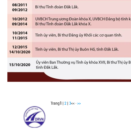
Trang
1
|
2
|
3
<< ·
>>