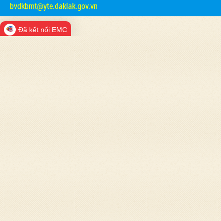
bvdkbmt@yte.daklak.gov.vn
Đã kết nối EMC