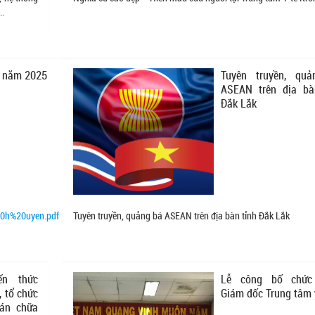
..
8 năm 2025
Tuyên truyền, qu
ASEAN trên địa bà
Đắk Lắk
0h%20uyen.pdf
Tuyên truyền, quảng bá ASEAN trên địa bàn tỉnh Đắk Lắk
ến thức
Lễ công bố chức
, tổ chức
Giám đốc Trung tâm 
 án chữa