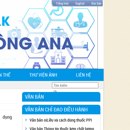
Tiếng Việt
English
Klei Ede
N THỂ
THƯ VIỆN ẢNH
LIÊN HỆ
VĂN BẢN
VĂN BẢN CHỈ ĐẠO ĐIỀU HÀNH
 dụng
Văn bản oiLiều và cách dùng thuốc PPI
Văn bản Thông tin thuốc kém chất lượng