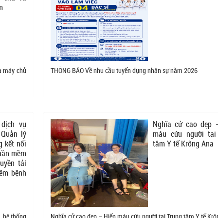
m
ủa máy chủ
THÔNG BÁO Về nhu cầu tuyển dụng nhân sự năm 2026
 dịch vụ
Nghĩa cử cao đẹp 
Quản lý
máu cứu người tại
g kết nối
tâm Y tế Krông Ana
phần mềm
ruyền tải
mềm bệnh
, hệ thống
Nghĩa cử cao đẹp – Hiến máu cứu người tại Trung tâm Y tế Kr