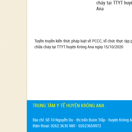
cháy tại TTYT huy
Ana
Tuyền truyền kiến thức pháp luật về PCCC, tổ chức thực tập
chữa cháy tại TTYT huyện Krông Ana ngày 15/10/2020
TRUNG TÂM Y TẾ HUYỆN KRÔNG ANA
Địa chỉ:
Số 10 Nguyễn Du - thị trấn Buôn Trấp - huyện Krông A
Điện thoại: 0262.3635 980 - 02623659972