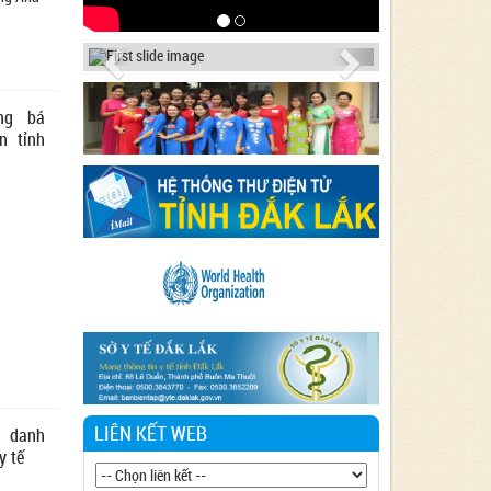
Previous
Next
ảng bá
n tỉnh
LIÊN KẾT WEB
 danh
y tế