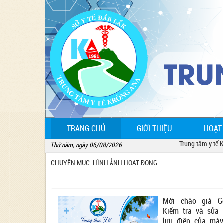
(CURRENT)
TRANG CHỦ
GIỚI THIỆU
HOẠT
Trung tâm y tế Krôn
Thứ năm, ngày 06/08/2026
CHUYÊN MỤC: HÌNH ẢNH HOẠT ĐỘNG
Mời chào giá Gó
Kiểm tra và sửa
lưu điện của má