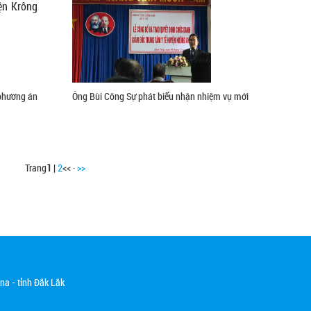
ện Krông
 phương án
Ông Bùi Công Sự phát biểu nhận nhiệm vụ mới
Trang
1
|
2
<< ·
>>
na - tỉnh Đắk Lắk