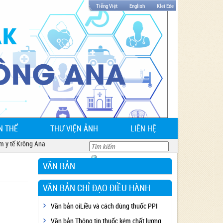
Tiếng Việt
English
Klei Ede
N THỂ
THƯ VIỆN ẢNH
LIÊN HỆ
 tế Krông Ana
VĂN BẢN
VĂN BẢN CHỈ ĐẠO ĐIỀU HÀNH
Văn bản oiLiều và cách dùng thuốc PPI
Văn bản Thông tin thuốc kém chất lượng