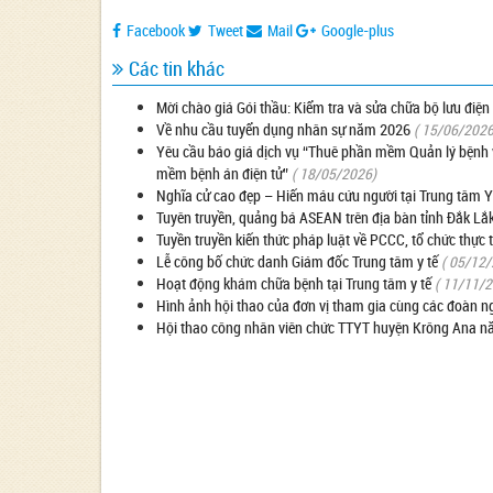
Facebook
Tweet
Mail
Google-plus
Các tin khác
Mời chào giá Gói thầu: Kiểm tra và sửa chữa bộ lưu đi
Về nhu cầu tuyển dụng nhân sự năm 2026
( 15/06/2026
Yêu cầu báo giá dịch vụ “Thuê phần mềm Quản lý bệnh vi
mềm bệnh án điện tử”
( 18/05/2026)
Nghĩa cử cao đẹp – Hiến máu cứu người tại Trung tâm Y
Tuyên truyền, quảng bá ASEAN trên địa bàn tỉnh Đắk Lắ
Tuyền truyền kiến thức pháp luật về PCCC, tổ chức thự
Lễ công bố chức danh Giám đốc Trung tâm y tế
( 05/12
Hoạt động khám chữa bệnh tại Trung tâm y tế
( 11/11/
Hình ảnh hội thao của đơn vị tham gia cùng các đoàn n
Hội thao công nhân viên chức TTYT huyện Krông Ana 