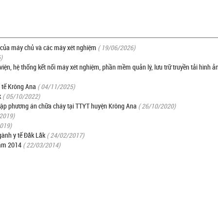
ện của máy chủ và các máy xét nghiệm
( 19/06/2026)
)
ện, hệ thống kết nối máy xét nghiệm, phần mềm quản lý, lưu trữ truyền tải hình ả
 tế Krông Ana
( 04/11/2025)
k
( 05/10/2022)
c tập phương án chữa cháy tại TTYT huyện Krông Ana
( 26/10/2020)
/2019)
2019)
gành y tế Đắk Lắk
( 24/02/2017)
năm 2014
( 22/03/2014)