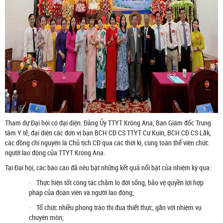
Tham dự Đại hội có đại diện: Đảng Ủy TTYT Krông Ana, Ban Giám đốc Trung
tâm Y tế, đại diện các đơn vị bạn BCH CĐ CS TTYT Cư Kuin, BCH CĐ CS Lắk,
các đồng chí nguyên là Chủ tịch CĐ qua các thời kì, cùng toàn thể viên chức
người lao động của TTYT Krông Ana.
Tại Đại hội, các báo cáo đã nêu bật những kết quả nổi bật của nhiệm kỳ qua:
· Thực hiện tốt công tác chăm lo đời sống, bảo vệ quyền lợi hợp
pháp của đoàn viên và người lao động;
· Tổ chức nhiều phong trào thi đua thiết thực, gắn với nhiệm vụ
chuyên môn;