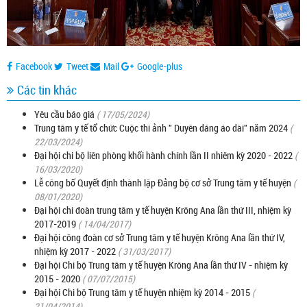
Facebook
Tweet
Mail
Google-plus
Các tin khác
Yêu cầu báo giá
( 17/05/2024)
Trung tâm y tế tổ chức Cuộc thi ảnh '' Duyên dáng áo dài'' năm 2024
(
22/03/2024)
Đại hội chi bộ liên phòng khối hành chính lần II nhiêm kỳ 2020 - 2022
(
16/03/2020)
Lễ công bố Quyết định thành lập Đảng bộ cơ sở Trung tâm y tế huyện
(
08/01/2020)
Đại hội chi đoàn trung tâm y tế huyện Krông Ana lần thứ III, nhiệm kỳ
2017-2019
( 14/04/2017)
Đại hội công đoàn cơ sở Trung tâm y tế huyện Krông Ana lần thứ IV,
nhiệm kỳ 2017 - 2022
( 31/03/2017)
Đại hội Chi bộ Trung tâm y tế huyện Krông Ana lần thứ IV - nhiệm kỳ
2015 - 2020
( 07/07/2015)
Đại hội Chi bộ Trung tâm y tế huyện nhiệm kỳ 2014 - 2015
(
21/04/2014)