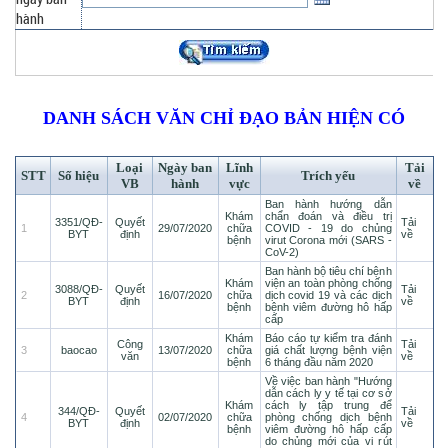
hành
DANH SÁCH VĂN CHỈ ĐẠO BẢN HIỆN CÓ
Loại
Ngày ban
Lĩnh
Tải
STT
Số hiệu
Trích yếu
VB
hành
vực
về
Ban hành hướng dẫn
Khám
chẩn đoán và điều trị
3351/QĐ-
Quyết
Tải
1
29/07/2020
chữa
COVID - 19 do chủng
BYT
định
về
bệnh
virut Corona mới (SARS -
CoV-2)
Ban hành bộ tiêu chí bệnh
Khám
viện an toàn phòng chống
3088/QĐ-
Quyết
Tải
2
16/07/2020
chữa
dịch covid 19 và các dịch
BYT
định
về
bệnh
bệnh viêm đường hô hấp
cấp
Khám
Báo cáo tự kiểm tra đánh
Công
Tải
3
baocao
13/07/2020
chữa
giá chất lượng bệnh viện
văn
về
bệnh
6 tháng đầu năm 2020
Về việc ban hành "Hướng
dẫn cách ly y tế tại cơ sở
Khám
cách ly tập trung để
344/QĐ-
Quyết
Tải
4
02/07/2020
chữa
phòng chống dịch bệnh
BYT
định
về
bệnh
viêm đường hô hấp cấp
do chủng mới của vi rút