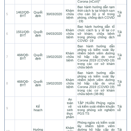
Corona (nCoV)"
Ban hành hướng dẫn tạm
Khám
thời cách ly tại khách sạn
1462/QĐ-
Quyết
Tải
5
30/03/2020
chữa
cho cán bộ y tế trong
BYT
định
về
bệnh
phòng, chống dịch COVID
-19)
Ban hành hướng dẫn tổ
Khám
chức cách ly y tế tại cơ
1551/QĐ-
Quyết
Tải
6
04/03/2020
chữa
sở khám, chữa bệnh
BYT
định
về
bệnh
trong phòng chống dịch
COVID -19
Ban hành hướng dẫn
phòng và kiểm soát lây
Khám
nhiễm bệnh viêm đường
468/QĐ-
Quyết
Tải
7
19/02/2020
chữa
hô hấp cấp do virut
BYT
định
về
bệnh
Corona 2019 (COVID-19)
trong các cơ sở khám
chữa bệnh
Ban hành hướng dẫn
phòng và kiểm soát lây
Khám
nhiễm bệnh viêm đường
468/QĐ-
Quyết
Tải
8
19/02/2020
chữa
hô hấp cấp do virut
BYT
định
về
bệnh
Corona 2019 (COVID-19)
trong các cơ sở khám
chữa bệnh (38-86)
An
toàn
TẬP HUẤN Phòng ngừa
Kế
vệ
và kiểm soát nhiễm khuẩn
Tải
9
hoạch
sinh
trong phòng xét nghiệm
về
thực
PGS TS
phẩm
Phòng ngừa và kiểm soát
lây nhiễm bệnh viêm
Khám
Hướng
đường hô hấp cấp do
Tải