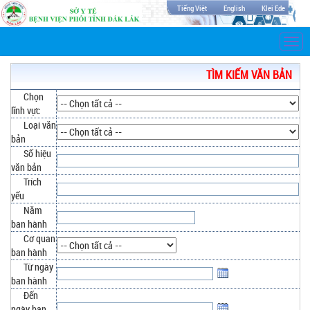
Tiếng Việt
English
Klei Ede
Togg
navi
TÌM KIẾM VĂN BẢN
Chọn
lĩnh vực
Loại văn
bản
Số hiệu
văn bản
Trích
yếu
Năm
ban hành
Cơ quan
ban hành
Từ ngày
ban hành
Đến
ngày ban