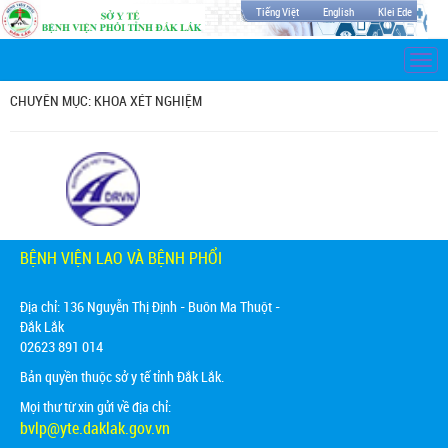
Tiếng Việt
English
Klei Ede
Togg
navi
CHUYÊN MỤC: KHOA XÉT NGHIỆM
BỆNH VIỆN LAO VÀ BỆNH PHỔI
Địa chỉ:
136 Nguyễn Thị Định - Buôn Ma Thuột -
Đắk Lắk
02623 891 014
Bản quyền thuộc sở y tế tỉnh Đắk Lắk.
Mọi thư từ xin gửi về địa chỉ:
bvlp@yte.daklak.gov.vn