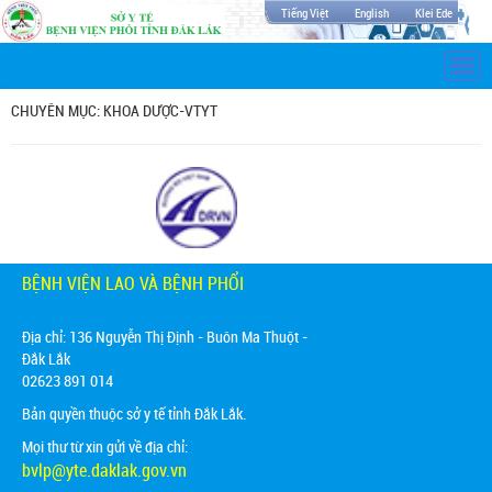
Tiếng Việt
English
Klei Ede
Togg
navi
CHUYÊN MỤC: KHOA DƯỢC-VTYT
BỆNH VIỆN LAO VÀ BỆNH PHỔI
Địa chỉ:
136 Nguyễn Thị Định - Buôn Ma Thuột -
Đắk Lắk
02623 891 014
Bản quyền thuộc sở y tế tỉnh Đắk Lắk.
Mọi thư từ xin gửi về địa chỉ:
bvlp@yte.daklak.gov.vn