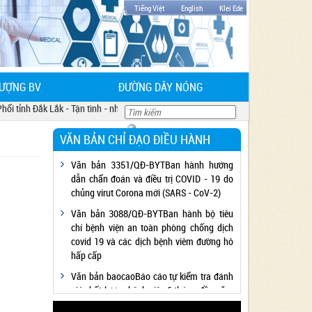
Tiếng Việt
English
Klei Ede
LƯỢNG BV
ĐƯỜNG DÂY NÓNG
i tỉnh Đắk Lắk - Tận tình - nhiệt huyết - luơng y như từ mẫu
VĂN BẢN CHỈ ĐẠO ĐIỀU HÀNH
Văn bản 3351/QĐ-BYTBan hành hướng
dẫn chẩn đoán và điều trị COVID - 19 do
chủng virut Corona mới (SARS - CoV-2)
Văn bản 3088/QĐ-BYTBan hành bộ tiêu
chí bệnh viện an toàn phòng chống dịch
covid 19 và các dịch bệnh viêm đường hô
hấp cấp
Văn bản baocaoBáo cáo tự kiểm tra đánh
giá chất lượng bệnh viện 6 tháng đầu năm
2020