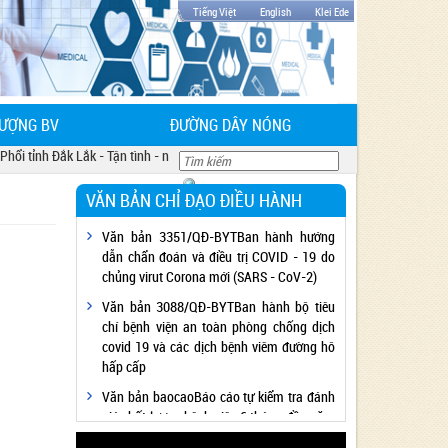
Tiếng Việt
English
Klei Ede
LƯỢNG BV
ĐƯỜNG DÂY NÓNG
ổi tỉnh Đắk Lắk - Tận tình - nhiệt huyết - luơng y như từ mẫu
VĂN BẢN CHỈ ĐẠO ĐIỀU HÀNH
Văn bản 3351/QĐ-BYTBan hành hướng
dẫn chẩn đoán và điều trị COVID - 19 do
chủng virut Corona mới (SARS - CoV-2)
Văn bản 3088/QĐ-BYTBan hành bộ tiêu
chí bệnh viện an toàn phòng chống dịch
covid 19 và các dịch bệnh viêm đường hô
hấp cấp
Văn bản baocaoBáo cáo tự kiểm tra đánh
giá chất lượng bệnh viện 6 tháng đầu năm
2020