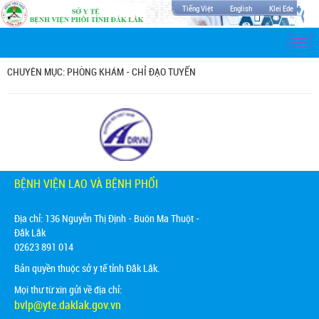
Tiếng Việt
English
Klei Ede
Togg
navi
CHUYÊN MỤC: PHÒNG KHÁM - CHỈ ĐẠO TUYẾN
BỆNH VIỆN LAO VÀ BỆNH PHỔI
Địa chỉ:
136 Nguyễn Thị Định - Buôn Ma Thuột -
Đắk Lắk
02623 891 014
Bản quyền thuộc sở y tế tỉnh Đắk Lắk.
Mọi thư từ xin gửi về địa chỉ:
bvlp@yte.daklak.gov.vn