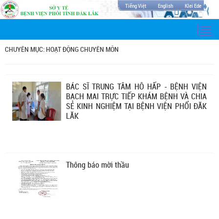
Tiếng Việt
English
Klei Ede
Togg
navi
CHUYÊN MỤC: HOẠT ĐỘNG CHUYÊN MÔN
BÁC SĨ TRUNG TÂM HÔ HẤP - BỆNH VIỆN
BẠCH MAI TRỰC TIẾP KHÁM BỆNH VÀ CHIA
SẺ KINH NGHIỆM TẠI BỆNH VIỆN PHỔI ĐĂK
LĂK
Thông báo mời thầu