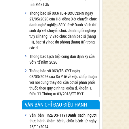
tỉnh Đắk Lắk
Công bố đủ điều kiện cung cấp dịch vụ diệt
côn trùng, diệt khuẩn bằng chế phẩm
Thông báo số 003/TB-HĐXCCDNN ngày
27/05/2026 của Hội đồng Xét chuyển chức
Công bố cơ sở đủ điều kiện quan trắc môi
danh nghề nghiệp Sở Y tế về Danh sách thí
trường lao động
sinh dự xét chuyển chức danh nghề nghiệp
Công bố hồ sơ về trang thiết bị y tế
từ y sĩ hạng IV vào chức danh bác sĩ (hạng
Công bố cơ sở đủ điều kiện tiêm chủng
III), bác sĩ y học dự phòng (hạng III) trong
các đ
Cơ sở Massage đủ điều kiện hoạt động
Thông báo Lịch tiếp công dân định kỳ của
Cơ sở thẩm mỹ đủ điều kiện hoạt động
Sở Y tế năm 2026
Thông báo số 063/TB-SYT ngày
03/03/2026 của Sở Y tế về việc chấp thuận
với nội dung thay đổi của cơ sở phân phối
thuốc theo quy định tại điểm d, khoản 1,
Điều 11 Thông tư 03/2018/TT-BYT
VĂN BẢN CHỈ ĐẠO ĐIỀU HÀNH
Văn bản 152/DS-TTYTDanh sách người
thực hành khám bệnh, chữa bệnh từ ngày
25/11/2024