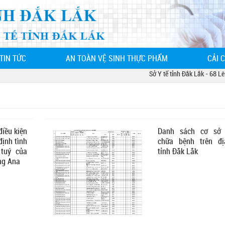
TIN TỨC
AN TOÀN VỆ SINH THỰC PHẨM
CẢI 
Sở Y tế tỉnh Đắk Lắk - 68 Lê Du
điều kiện
Danh sách cơ sở 
định tình
chữa bệnh trên đ
 tuý của
tỉnh Đắk Lắk
ng Ana