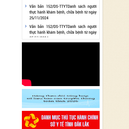
Văn bản 152/DS-TTYTDanh sách người
thực hành khám bệnh, chữa bệnh từ ngày
25/11/2024
Văn bản 152/DS-TTYTDanh sách người
thực hành khám bệnh, chữa bệnh từ ngày
25/11/2024
Văn bản 24/KH-SYTvề việc thực hiện
Chương trình hành động thực hiện Nghị
quyết số 01/NQ-CP ngày 05/01/2024 của
Chính phủ về nhiệm vụ, giải pháp chủ yếu
thực hiện Kế hoạch phát triển kinh tế - xã
hội và Dự toán ngân sách nhà nước năm
2024 - Lĩnh vực Y tế
Văn bản 24/KH-SYT về việc thực hiện
Chương trình hành động thực hiện Nghị
quyết số 01/NQ-CP ngày 05/01/2024 của
Chính phủ về nhiệm vụ, giải pháp chủ yếu
thực hiện Kế hoạch phát triển kinh tế - xã
hội và Dự toán ngân sách nhà nước năm
2024 - Lĩnh vực Y tế