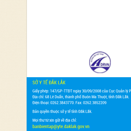
SỞ Y TẾ ĐẮK LẮK
Giấy phép: 147/GP-TTĐT ngày 30/09/2008 của Cục Quản lý Ph
Địa chỉ:
68 Lê Duẩn, thành phố Buôn Ma Thuột, tỉnh Đắk Lắk.
Điện thoại: 0262.3843770. Fax: 0262.3852209
Bản quyền thuộc sở y tế tỉnh Đắk Lắk.
Mọi thư từ xin gửi về địa chỉ:
banbientap@yte.daklak.gov.vn