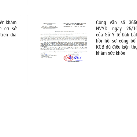
iện khám
Công văn số 3650
c cơ sở
NVYD ngày 25/10
trên địa
của Sở Y tế Đắk Lắ
hồi hồ sơ công bố
KCB đủ điều kiện th
khám sức khỏe