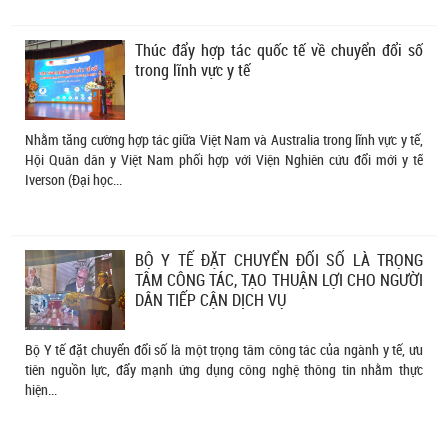
Thúc đẩy hợp tác quốc tế về chuyển đổi số
trong lĩnh vực y tế
Nhằm tăng cường hợp tác giữa Việt Nam và Australia trong lĩnh vực y tế,
Hội Quân dân y Việt Nam phối hợp với Viện Nghiên cứu đổi mới y tế
Iverson (Đại học...
BỘ Y TẾ ĐẶT CHUYỂN ĐỔI SỐ LÀ TRỌNG
TÂM CÔNG TÁC, TẠO THUẬN LỢI CHO NGƯỜI
DÂN TIẾP CẬN DỊCH VỤ
Bộ Y tế đặt chuyển đổi số là một trọng tâm công tác của ngành y tế, ưu
tiên nguồn lực, đẩy mạnh ứng dụng công nghệ thông tin nhằm thực
hiện...