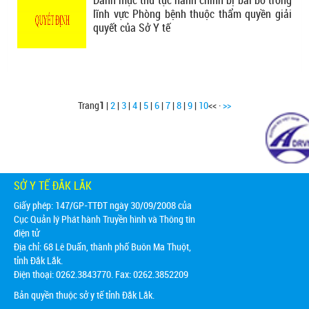
lĩnh vực Phòng bệnh thuộc thẩm quyền giải
quyết của Sở Y tế
Trang
1
|
2
|
3
|
4
|
5
|
6
|
7
|
8
|
9
|
10
<< ·
>>
SỞ Y TẾ ĐẮK LẮK
Giấy phép: 147/GP-TTĐT ngày 30/09/2008 của
Cục Quản lý Phát hành Truyền hình và Thông tin
điện tử
Địa chỉ:
68 Lê Duẩn, thành phố Buôn Ma Thuột,
tỉnh Đắk Lắk.
Điện thoại: 0262.3843770. Fax: 0262.3852209
Bản quyền thuộc sở y tế tỉnh Đắk Lắk.