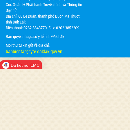
Cục Quản lý Phát hành Truyền hình và Thông tin
điện tử
Địa chỉ:
68 Lê Duẩn, thành phố Buôn Ma Thuột,
tỉnh Đắk Lắk.
Điện thoại: 0262.3843770. Fax: 0262.3852209
Bản quyền thuộc sở y tế tỉnh Đắk Lắk.
Mọi thư từ xin gửi về địa chỉ:
banbientap@yte.daklak.gov.vn
Đã kết nối EMC