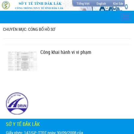
Tiếng Việt
English
Klei Ede
Togg
navi
CHUYÊN MỤC: CÔNG BỐ HỒ SƠ
Công khai hành vi vi phạm
SỞ Y TẾ ĐẮK LẮK
Giấy phép: 147/GP-TTĐT ngày 30/09/2008 của