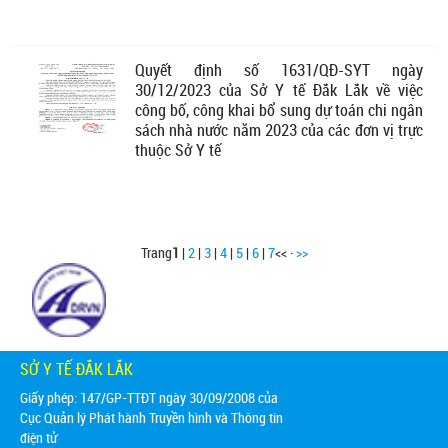
Quyết định số 1631/QĐ-SYT ngày
30/12/2023 của Sở Y tế Đắk Lắk về việc
công bố, công khai bổ sung dự toán chi ngân
sách nhà nước năm 2023 của các đơn vị trực
thuộc Sở Y tế
Trang
1
|
2
|
3
|
4
|
5
|
6
|
7
<< ·
>>
SỞ Y TẾ ĐẮK LẮK
Giấy phép: 147/GP-TTĐT ngày 30/09/2008 của
Cục Quản lý Phát hành Truyền hình và Thông tin
điện tử