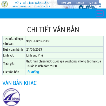
Tiếng Việt
English
Klei Ede
Togg
navi
CHI TIẾT VĂN BẢN
Tiêu đề/Số hiệu
90/KH-BCĐ-PH06
văn bản
Ngày ban hành
21/09/2023
Lĩnh vực
Lĩnh vực Y tế
thực hiện chiến lược Quốc gia về phòng, chống tác hại của
Trích yếu
Thuốc lá đến năm 2030.
File Văn bản
Tải xuống
VĂN BẢN KHÁC