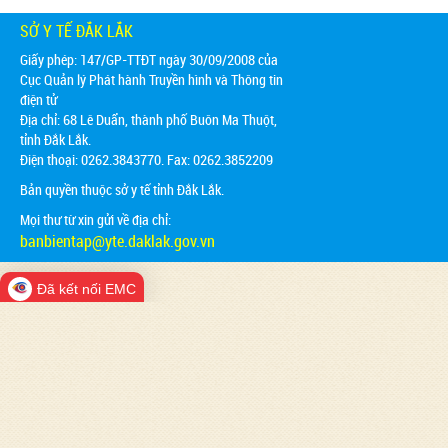
SỞ Y TẾ ĐẮK LẮK
Giấy phép: 147/GP-TTĐT ngày 30/09/2008 của
Cục Quản lý Phát hành Truyền hình và Thông tin
điện tử
Địa chỉ:
68 Lê Duẩn, thành phố Buôn Ma Thuột,
tỉnh Đắk Lắk.
Điện thoại: 0262.3843770. Fax: 0262.3852209
Bản quyền thuộc sở y tế tỉnh Đắk Lắk.
Mọi thư từ xin gửi về địa chỉ:
banbientap@yte.daklak.gov.vn
Đã kết nối EMC