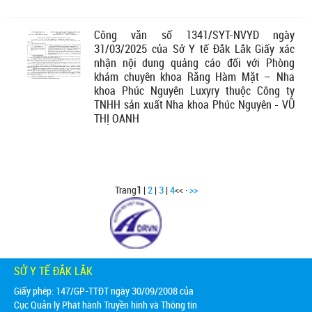
Công văn số 1341/SYT-NVYD ngày
31/03/2025 của Sở Y tế Đắk Lắk Giấy xác
nhận nội dung quảng cáo đối với Phòng
khám chuyên khoa Răng Hàm Mặt – Nha
khoa Phúc Nguyên Luxyry thuộc Công ty
TNHH sản xuất Nha khoa Phúc Nguyên - VŨ
THỊ OANH
Trang
1
|
2
|
3
|
4
<< ·
>>
SỞ Y TẾ ĐẮK LẮK
Giấy phép: 147/GP-TTĐT ngày 30/09/2008 của
Cục Quản lý Phát hành Truyền hình và Thông tin