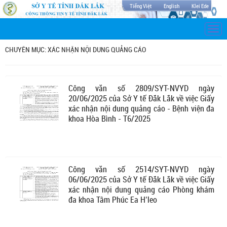
Tiếng Việt
English
Klei Ede
Togg
navi
CHUYÊN MỤC: XÁC NHẬN NỘI DUNG QUẢNG CÁO
Công văn số 2809/SYT-NVYD ngày
20/06/2025 của Sở Y tế Đắk Lắk về việc Giấy
xác nhận nội dung quảng cáo - Bệnh viện đa
khoa Hòa Bình - T6/2025
Công văn số 2514/SYT-NVYD ngày
06/06/2025 của Sở Y tế Đắk Lắk về việc Giấy
xác nhận nội dung quảng cáo Phòng khám
đa khoa Tâm Phúc Ea H’leo