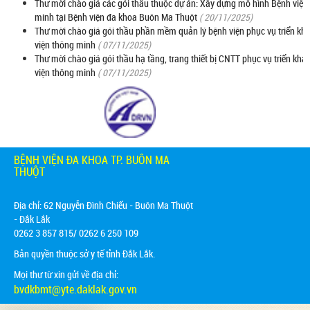
Thư mời chào giá các gói thầu thuộc dự án: Xây dựng mô hình Bệnh viện
minh tại Bệnh viện đa khoa Buôn Ma Thuột
( 20/11/2025)
Thư mời chào giá gói thầu phần mềm quản lý bệnh viện phục vụ triển kh
viện thông minh
( 07/11/2025)
Thư mời chào giá gói thầu hạ tầng, trang thiết bị CNTT phục vụ triển kha
viện thông minh
( 07/11/2025)
BỆNH VIỆN ĐA KHOA TP. BUÔN MA
THUỘT
Địa chỉ:
62 Nguyễn Đình Chiểu - Buôn Ma Thuột
- Đắk Lắk
0262 3 857 815/ 0262 6 250 109
Bản quyền thuộc sở y tế tỉnh Đắk Lắk.
Mọi thư từ xin gửi về địa chỉ:
bvdkbmt@yte.daklak.gov.vn