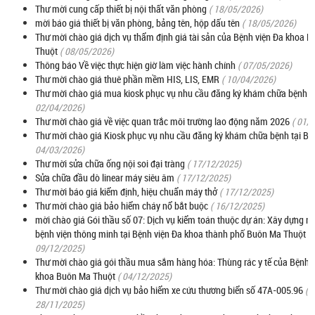
Thư mời cung cấp thiết bị nội thất văn phòng
( 18/05/2026)
mời báo giá thiết bị văn phòng, bảng tên, hộp dấu tên
( 18/05/2026)
Thư mời chào giá dịch vụ thẩm định giá tài sản của Bệnh viện Đa khoa 
Thuột
( 08/05/2026)
Thông báo Về việc thực hiện giờ làm việc hành chính
( 07/05/2026)
Thư mời chào giá thuê phần mềm HIS, LIS, EMR
( 10/04/2026)
Thư mời chào giá mua kiosk phục vụ nhu cầu đăng ký khám chữa bệnh
(
02/04/2026)
Thư mời chào giá về việc quan trắc môi trường lao động năm 2026
( 01/
Thư mời chào giá Kiosk phục vụ nhu cầu đăng ký khám chữa bệnh tại Bệ
04/03/2026)
Thư mời sửa chữa ống nội soi đại tràng
( 17/12/2025)
Sửa chữa đầu dò linear máy siêu âm
( 17/12/2025)
Thư mời báo giá kiểm định, hiệu chuẩn máy thở
( 17/12/2025)
Thư mời chào giá bảo hiểm cháy nổ bắt buộc
( 16/12/2025)
mời chào giá Gói thầu số 07: Dịch vụ kiểm toán thuộc dự án: Xây dựng m
bệnh viện thông minh tại Bệnh viện Đa khoa thành phố Buôn Ma Thuột
(
09/12/2025)
Thư mời chào giá gói thầu mua sắm hàng hóa: Thùng rác y tế của Bệnh 
khoa Buôn Ma Thuột
( 04/12/2025)
Thư mời chào giá dịch vụ bảo hiểm xe cứu thương biển số 47A-005.96
(
28/11/2025)