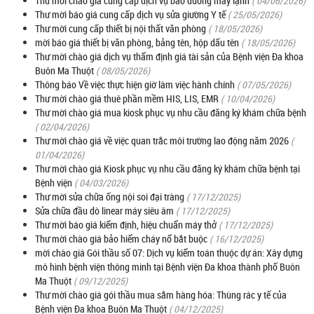
Thư mời chào giá cung cấp dịch vụ bảo dưỡng máy lạnh
( 04/06/2026)
Thư mời báo giá cung cấp dịch vụ sửa giường Y tế
( 25/05/2026)
Thư mời cung cấp thiết bị nội thất văn phòng
( 18/05/2026)
mời báo giá thiết bị văn phòng, bảng tên, hộp dấu tên
( 18/05/2026)
Thư mời chào giá dịch vụ thẩm định giá tài sản của Bệnh viện Đa khoa
Buôn Ma Thuột
( 08/05/2026)
Thông báo Về việc thực hiện giờ làm việc hành chính
( 07/05/2026)
Thư mời chào giá thuê phần mềm HIS, LIS, EMR
( 10/04/2026)
Thư mời chào giá mua kiosk phục vụ nhu cầu đăng ký khám chữa bệnh
( 02/04/2026)
Thư mời chào giá về việc quan trắc môi trường lao động năm 2026
(
01/04/2026)
Thư mời chào giá Kiosk phục vụ nhu cầu đăng ký khám chữa bệnh tại
Bệnh viện
( 04/03/2026)
Thư mời sửa chữa ống nội soi đại tràng
( 17/12/2025)
Sửa chữa đầu dò linear máy siêu âm
( 17/12/2025)
Thư mời báo giá kiểm định, hiệu chuẩn máy thở
( 17/12/2025)
Thư mời chào giá bảo hiểm cháy nổ bắt buộc
( 16/12/2025)
mời chào giá Gói thầu số 07: Dịch vụ kiểm toán thuộc dự án: Xây dựng
mô hình bệnh viện thông minh tại Bệnh viện Đa khoa thành phố Buôn
Ma Thuột
( 09/12/2025)
Thư mời chào giá gói thầu mua sắm hàng hóa: Thùng rác y tế của
Bệnh viện Đa khoa Buôn Ma Thuột
( 04/12/2025)