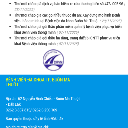
Thư mời chào giá dịch vụ bảo hiểm xe cứu thương biển số 47A-005.96
(
28/11/2025)
Thư mời chào giá các gói thầu thuộc dự án: Xây dựng mô hình Bệnh
viện thông minh tại Bệnh viện đa khoa Buôn Ma Thuột
( 20/11/2025)
Thư mời chào giá gói thầu phần mềm quản lý bệnh viện phục vụ triển
khai Bệnh viện thông minh
( 07/11/2025)
Thư mời chào giá gói thầu hạ tầng, trang thiết bị CNTT phục vụ triển
khai Bệnh viện thông minh
( 07/11/2025)
BỆNH VIỆN ĐA KHOA TP. BUÔN MA
THUỘT
Địa chỉ:
62 Nguyễn Đình Chiểu - Buôn Ma Thuột
- Đắk Lắk
0262 3 857 815/ 0262 6 250 109
Bản quyền thuộc sở y tế tỉnh Đắk Lắk.
Mọi thư từ xin gửi về địa chỉ: