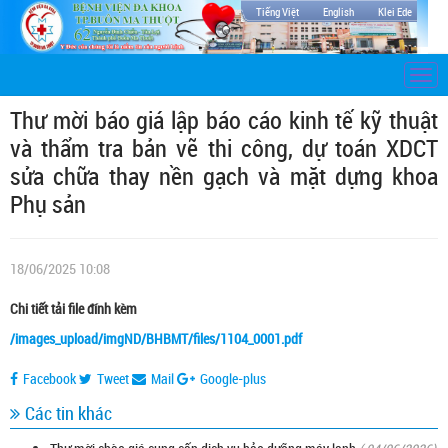
Tiếng Việt
English
Klei Ede
Togg
navi
Thư mời báo giá lập báo cáo kinh tế kỹ thuật
và thẩm tra bản vẽ thi công, dự toán XDCT
sửa chữa thay nền gạch và mặt dựng khoa
Phụ sản
18/06/2025 10:08
Chi tiết tải file đính kèm
/images_upload/imgND/BHBMT/files/1104_0001.pdf
Facebook
Tweet
Mail
Google-plus
Các tin khác