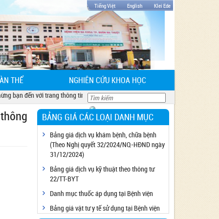
Tiếng Việt
English
Klei Ede
ÀN THỂ
NGHIÊN CỨU KHOA HỌC
bạn đến với trang thông tin sở y tế tỉnh Đắk Lăk
 thông
BẢNG GIÁ CÁC LOẠI DANH MỤC
Bảng giá dịch vụ khám bệnh, chữa bệnh
(Theo Nghị quyết 32/2024/NQ-HĐND ngày
31/12/2024)
Bảng giá dịch vụ kỹ thuật theo thông tư
22/TT-BYT
Danh mục thuốc áp dụng tại Bệnh viện
Bảng giá vật tư y tế sử dụng tại Bệnh viện