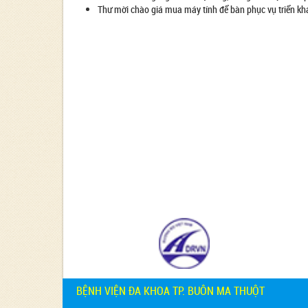
Thư mời chào giá mua máy tính để bàn phục vụ triển kha
BỆNH VIỆN ĐA KHOA TP. BUÔN MA THUỘT