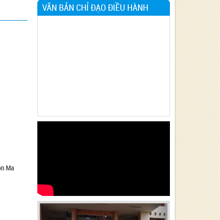
VĂN BẢN CHỈ ĐẠO ĐIỀU HÀNH
uôn Ma
Previous
Next