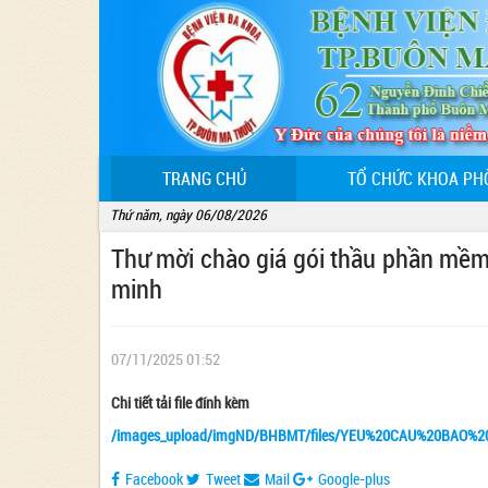
(CURRENT)
TRANG CHỦ
TỔ CHỨC KHOA PH
Thứ năm, ngày 06/08/2026
Thư mời chào giá gói thầu phần mềm 
minh
07/11/2025 01:52
Chi tiết tải file đính kèm
/images_upload/imgND/BHBMT/files/YEU%20CAU%20BAO
Facebook
Tweet
Mail
Google-plus