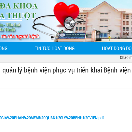
ÒNG
TIN TỨC HOẠT ĐỘNG
HOẠT ĐỘNG ĐO
Chào mừng 
quản lý bệnh viện phục vụ triển khai Bệnh viện
%20GIA%20PHAN%20MEM%20QUAN%20LY%20BENH%20VIEN.pdf