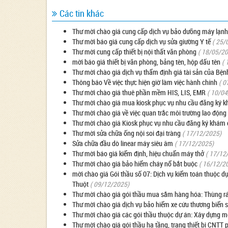
Các tin khác
Thư mời chào giá cung cấp dịch vụ bảo dưỡng máy lạnh
Thư mời báo giá cung cấp dịch vụ sửa giường Y tế
( 25/
Thư mời cung cấp thiết bị nội thất văn phòng
( 18/05/2
mời báo giá thiết bị văn phòng, bảng tên, hộp dấu tên
( 
Thư mời chào giá dịch vụ thẩm định giá tài sản của Bệ
Thông báo Về việc thực hiện giờ làm việc hành chính
( 0
Thư mời chào giá thuê phần mềm HIS, LIS, EMR
( 10/0
Thư mời chào giá mua kiosk phục vụ nhu cầu đăng ký 
Thư mời chào giá về việc quan trắc môi trường lao độn
Thư mời chào giá Kiosk phục vụ nhu cầu đăng ký khám 
Thư mời sửa chữa ống nội soi đại tràng
( 17/12/2025)
Sửa chữa đầu dò linear máy siêu âm
( 17/12/2025)
Thư mời báo giá kiểm định, hiệu chuẩn máy thở
( 17/12
Thư mời chào giá bảo hiểm cháy nổ bắt buộc
( 16/12/2
mời chào giá Gói thầu số 07: Dịch vụ kiểm toán thuộc 
Thuột
( 09/12/2025)
Thư mời chào giá gói thầu mua sắm hàng hóa: Thùng rá
Thư mời chào giá dịch vụ bảo hiểm xe cứu thương biển 
Thư mời chào giá các gói thầu thuộc dự án: Xây dựng m
Thư mời chào giá gói thầu hạ tầng, trang thiết bị CNTT 