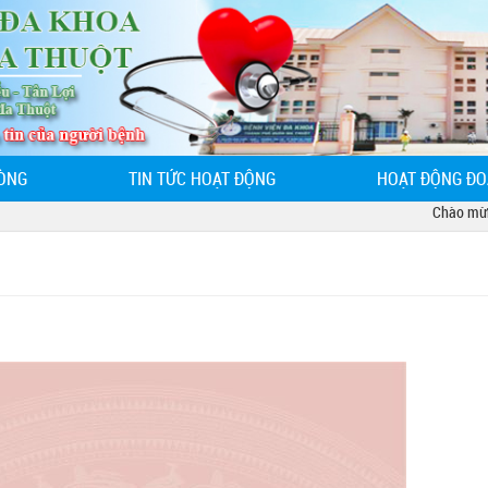
ÒNG
TIN TỨC HOẠT ĐỘNG
HOẠT ĐỘNG ĐO
Chào mừng bạn 