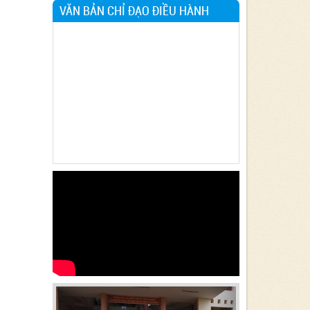
VĂN BẢN CHỈ ĐẠO ĐIỀU HÀNH
Previous
Next