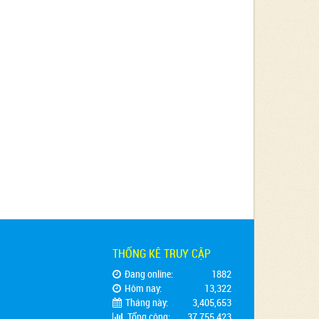
THỐNG KÊ TRUY CẬP
Đang online:
1882
Hôm nay:
13,322
Tháng này:
3,405,653
Tổng cộng:
37,755,423