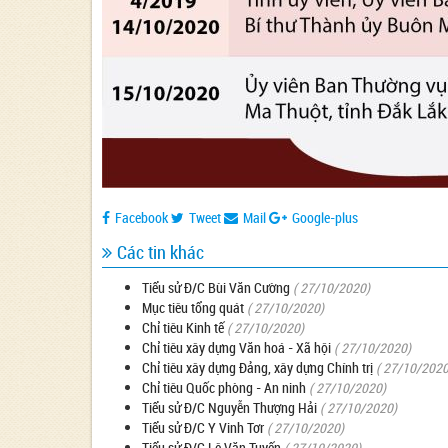
Facebook
Tweet
Mail
Google-plus
Các tin khác
Tiểu sử Đ/C Bùi Văn Cường
( 27/10/2020)
Mục tiêu tổng quát
( 27/10/2020)
Chỉ tiêu Kinh tế
( 27/10/2020)
Chỉ tiêu xây dựng Văn hoá - Xã hội
( 27/10/2020)
Chỉ tiêu xây dựng Đảng, xây dựng Chính trị
( 27/10/2020
Chỉ tiêu Quốc phòng - An ninh
( 27/10/2020)
Tiểu sử Đ/C Nguyễn Thượng Hải
( 27/10/2020)
Tiểu sử Đ/C Y Vinh Tơr
( 27/10/2020)
Tiểu sử Đ/C Lê Văn Tuyến
( 27/10/2020)