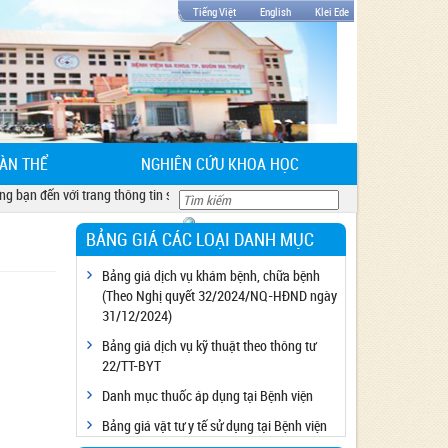
Tiếng Việt
English
Klei Ede
ÀN THỂ
NGHIÊN CỨU KHOA HỌC
đến với trang thông tin sở y tế tỉnh Đắk Lăk
BẢNG GIÁ CÁC LOẠI DANH MỤC
Bảng giá dịch vụ khám bệnh, chữa bệnh
(Theo Nghị quyết 32/2024/NQ-HĐND ngày
31/12/2024)
Bảng giá dịch vụ kỹ thuật theo thông tư
22/TT-BYT
Danh mục thuốc áp dụng tại Bệnh viện
Bảng giá vật tư y tế sử dụng tại Bệnh viện