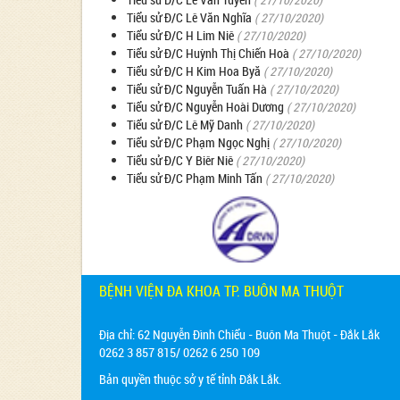
Tiểu sử Đ/C Lê Văn Nghĩa
( 27/10/2020)
Tiểu sử Đ/C H Lim Niê
( 27/10/2020)
Tiểu sử Đ/C Huỳnh Thị Chiến Hoà
( 27/10/2020)
Tiểu sử Đ/C H Kim Hoa Byă
( 27/10/2020)
Tiểu sử Đ/C Nguyễn Tuấn Hà
( 27/10/2020)
Tiểu sử Đ/C Nguyễn Hoài Dương
( 27/10/2020)
Tiểu sử Đ/C Lê Mỹ Danh
( 27/10/2020)
Tiểu sử Đ/C Phạm Ngọc Nghị
( 27/10/2020)
Tiểu sử Đ/C Y Biêr Niê
( 27/10/2020)
Tiểu sử Đ/C Phạm Minh Tấn
( 27/10/2020)
BỆNH VIỆN ĐA KHOA TP. BUÔN MA THUỘT
Địa chỉ:
62 Nguyễn Đình Chiểu - Buôn Ma Thuột - Đắk Lắk
0262 3 857 815/ 0262 6 250 109
Bản quyền thuộc sở y tế tỉnh Đắk Lắk.