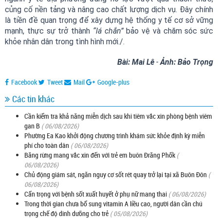
củng cố nền tảng và nâng cao chất lượng dịch vụ. Đây chính
là tiền đề quan trọng để xây dựng hệ thống y tế cơ sở vững
mạnh, thực sự trở thành
“lá chắn”
bảo vệ và chăm sóc sức
khỏe nhân dân trong tình hình mới./.
Bài: Mai Lê
-
Ảnh: Bảo Trọng
Facebook
Tweet
Mail
Google-plus
Các tin khác
Cần kiểm tra khả năng miễn dịch sau khi tiêm vắc xin phòng bệnh viêm
gan B
( 06/08/2026)
Phường Ea Kao khởi động chương trình khám sức khỏe định kỳ miễn
phí cho toàn dân
( 06/08/2026)
Băng rừng mang vắc xin đến với trẻ em buôn Đrăng Phốk
(
06/08/2026)
Chủ động giám sát, ngăn nguy cơ sốt rét quay trở lại tại xã Buôn Đôn
(
06/08/2026)
Cẩn trọng với bệnh sốt xuất huyết ở phụ nữ mang thai
( 06/08/2026)
Trong thời gian chưa bổ sung vitamin A liều cao, người dân cần chú
trọng chế độ dinh dưỡng cho trẻ
( 05/08/2026)