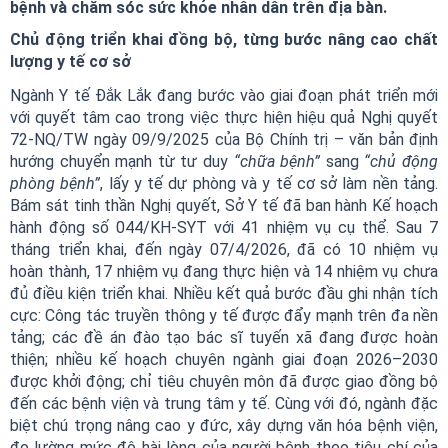
bệnh và chăm sóc sức khỏe nhân dân trên địa bàn.
Chủ động triển khai đồng bộ, từng bước nâng cao chất
lượng y tế cơ sở
Ngành Y tế Đắk Lắk đang bước vào giai đoạn phát triển mới
với quyết tâm cao trong việc thực hiện hiệu quả Nghị quyết
72-NQ/TW ngày 09/9/2025 của Bộ Chính trị – văn bản định
hướng chuyển mạnh từ tư duy
“chữa bệnh”
sang
“chủ động
phòng bệnh”
, lấy y tế dự phòng và y tế cơ sở làm nền tảng.
Bám sát tinh thần Nghị quyết, Sở Y tế đã ban hành Kế hoạch
hành động số 044/KH-SYT với 41 nhiệm vụ cụ thể. Sau 7
tháng triển khai, đến ngày 07/4/2026, đã có 10 nhiệm vụ
hoàn thành, 17 nhiệm vụ đang thực hiện và 14 nhiệm vụ chưa
đủ điều kiện triển khai. Nhiều kết quả bước đầu ghi nhận tích
cực: Công tác truyền thông y tế được đẩy mạnh trên đa nền
tảng; các đề án đào tạo bác sĩ tuyến xã đang được hoàn
thiện; nhiều kế hoạch chuyên ngành giai đoạn 2026–2030
được khởi động; chỉ tiêu chuyên môn đã được giao đồng bộ
đến các bệnh viện và trung tâm y tế. Cùng với đó, ngành đặc
biệt chú trọng nâng cao y đức, xây dựng văn hóa bệnh viện,
đo lường mức độ hài lòng của người bệnh theo tiêu chí của