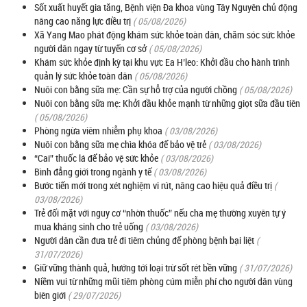
Sốt xuất huyết gia tăng, Bệnh viện Đa khoa vùng Tây Nguyên chủ động
nâng cao năng lực điều trị
( 05/08/2026)
Xã Yang Mao phát động khám sức khỏe toàn dân, chăm sóc sức khỏe
người dân ngay từ tuyến cơ sở
( 05/08/2026)
Khám sức khỏe định kỳ tại khu vực Ea H’leo: Khởi đầu cho hành trình
quản lý sức khỏe toàn dân
( 05/08/2026)
Nuôi con bằng sữa mẹ: Cần sự hỗ trợ của người chồng
( 05/08/2026)
Nuôi con bằng sữa mẹ: Khởi đầu khỏe mạnh từ những giọt sữa đầu tiên
( 05/08/2026)
Phòng ngừa viêm nhiễm phụ khoa
( 03/08/2026)
Nuôi con bằng sữa mẹ chìa khóa để bảo vệ trẻ
( 03/08/2026)
“Cai” thuốc lá để bảo vệ sức khỏe
( 03/08/2026)
Bình đẳng giới trong ngành y tế
( 03/08/2026)
Bước tiến mới trong xét nghiệm vi rút, nâng cao hiệu quả điều trị
(
03/08/2026)
Trẻ đối mặt với nguy cơ “nhờn thuốc” nếu cha mẹ thường xuyên tự ý
mua kháng sinh cho trẻ uống
( 03/08/2026)
Người dân cần đưa trẻ đi tiêm chủng để phòng bệnh bại liệt
(
31/07/2026)
Giữ vững thành quả, hướng tới loại trừ sốt rét bền vững
( 31/07/2026)
Niềm vui từ những mũi tiêm phòng cúm miễn phí cho người dân vùng
biên giới
( 29/07/2026)