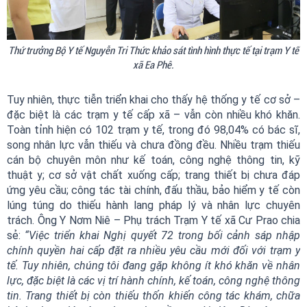
Thứ trưởng Bộ Y tế Nguyễn Tri Thức khảo sát tình hình thực tế tại trạm Y tế
xã Ea Phê.
Tuy nhiên, thực tiễn triển khai cho thấy hệ thống y tế cơ sở –
đặc biệt là các trạm y tế cấp xã – vẫn còn nhiều khó khăn.
Toàn tỉnh hiện có 102 trạm y tế, trong đó 98,04% có bác sĩ,
song nhân lực vẫn thiếu và chưa đồng đều. Nhiều trạm thiếu
cán bộ chuyên môn như kế toán, công nghệ thông tin, kỹ
thuật y; cơ sở vật chất xuống cấp; trang thiết bị chưa đáp
ứng yêu cầu; công tác tài chính, đấu thầu, bảo hiểm y tế còn
lúng túng do thiếu hành lang pháp lý và nhân lực chuyên
trách. Ông Y Nơm Niê – Phụ trách Trạm Y tế xã Cư Prao chia
sẻ:
“Việc triển khai Nghị quyết 72 trong bối cảnh sáp nhập
chính quyền hai cấp đặt ra nhiều yêu cầu mới đối với trạm y
tế. Tuy nhiên, chúng tôi đang gặp không ít khó khăn về nhân
lực, đặc biệt là các vị trí hành chính, kế toán, công nghệ thông
tin. Trang thiết bị còn thiếu thốn khiến công tác khám, chữa