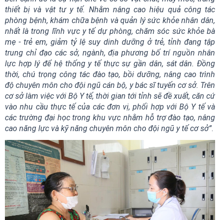
thiết bị và vật tư y tế. Nhằm nâng cao hiệu quả công tác
phòng bệnh, khám chữa bệnh và quản lý sức khỏe nhân dân,
nhất là trong lĩnh vực y tế dự phòng, chăm sóc sức khỏe bà
mẹ - trẻ em, giảm tỷ lệ suy dinh dưỡng ở trẻ, tỉnh đang tập
trung chỉ đạo các sở, ngành, địa phương bố trí nguồn nhân
lực hợp lý để hệ thống y tế thực sự gần dân, sát dân. Đồng
thời, chú trọng công tác đào tạo, bồi dưỡng, nâng cao trình
độ chuyên môn cho đội ngũ cán bộ, y bác sĩ tuyến cơ sở. Trên
cơ sở làm việc với Bộ Y tế, thời gian tới tỉnh sẽ đề xuất, căn cứ
vào nhu cầu thực tế của các đơn vị, phối hợp với Bộ Y tế và
các trường đại học trong khu vực nhằm hỗ trợ đào tạo, nâng
cao năng lực và kỹ năng chuyên môn cho đội ngũ y tế cơ sở”
.