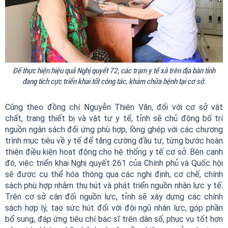
Để thực hiện hiệu quả Nghị quyết 72, các trạm y tế xã trên địa bàn tỉnh
đang tích cực triển khai tốt công tác, khám chữa bệnh tại cơ sở.
Cũng theo đồng chí Nguyễn Thiên Văn, đối với cơ sở vật
chất, trang thiết bị và vật tư y tế, tỉnh sẽ chủ động bố trí
nguồn ngân sách đối ứng phù hợp, lồng ghép với các chương
trình mục tiêu về y tế để tăng cường đầu tư, từng bước hoàn
thiện điều kiện hoạt động cho hệ thống y tế cơ sở. Bên cạnh
đó, việc triển khai Nghị quyết 261 của Chính phủ và Quốc hội
sẽ được cụ thể hóa thông qua các nghị định, cơ chế, chính
sách phù hợp nhằm thu hút và phát triển nguồn nhân lực y tế.
Trên cơ sở cân đối nguồn lực, tỉnh sẽ xây dựng các chính
sách hợp lý, tạo sức hút đối với đội ngũ nhân lực, góp phần
bổ sung, đáp ứng tiêu chí bác sĩ trên dân số, phục vụ tốt hơn