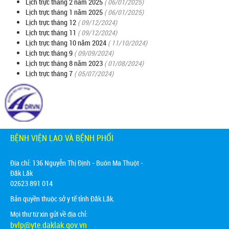
Lịch trực tháng 2 năm 2025
( 06/01/2025)
Lịch trực tháng 1 năm 2025
( 06/01/2025)
Lịch trực tháng 12
( 09/12/2024)
Lịch trực tháng 11
( 09/12/2024)
Lịch trực tháng 10 năm 2024
( 11/10/2024)
Lịch trực tháng 9
( 09/09/2024)
Lịch trực tháng 8 năm 2023
( 01/08/2024)
Lịch trực tháng 7
( 05/07/2024)
BỆNH VIỆN LAO VÀ BỆNH PHỔI
Địa chỉ:
136 Nguyễn Thị Định - Buôn Ma Thuột -
Đắk Lắk
02623 891 014
Bản quyền thuộc sở y tế tỉnh Đắk Lắk.
Mọi thư từ xin gửi về địa chỉ:
bvlp@yte.daklak.gov.vn