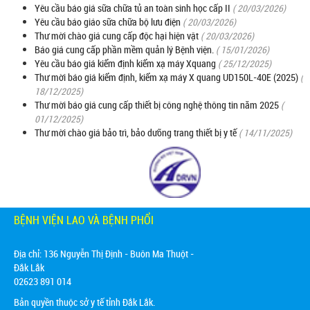
Yêu cầu báo giá sữa chữa tủ an toàn sinh học cấp II
( 20/03/2026)
Yêu cầu báo giáo sữa chữa bộ lưu điện
( 20/03/2026)
Thư mời chào giá cung cấp độc hại hiện vật
( 20/03/2026)
Báo giá cung cấp phần mềm quản lý Bệnh viện.
( 15/01/2026)
Yêu cầu báo giá kiểm định kiểm xạ máy Xquang
( 25/12/2025)
Thư mời báo giá kiểm định, kiểm xạ máy X quang UD150L-40E (2025)
(
18/12/2025)
Thư mời báo giá cung cấp thiết bị công nghệ thông tin năm 2025
(
01/12/2025)
Thư mời chào giá bảo trì, bảo dưỡng trang thiết bị y tế
( 14/11/2025)
BỆNH VIỆN LAO VÀ BỆNH PHỔI
Địa chỉ:
136 Nguyễn Thị Định - Buôn Ma Thuột -
Đắk Lắk
02623 891 014
Bản quyền thuộc sở y tế tỉnh Đắk Lắk.