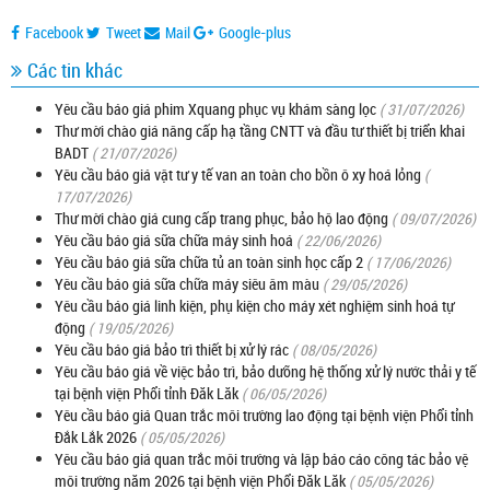
Facebook
Tweet
Mail
Google-plus
Các tin khác
Yêu cầu báo giá phim Xquang phục vụ khám sàng lọc
( 31/07/2026)
Thư mời chào giá nâng cấp hạ tầng CNTT và đầu tư thiết bị triển khai
BADT
( 21/07/2026)
Yêu cầu báo giá vật tư y tế van an toàn cho bồn ô xy hoá lỏng
(
17/07/2026)
Thư mời chào giá cung cấp trang phục, bảo hộ lao động
( 09/07/2026)
Yêu cầu báo giá sữa chữa máy sinh hoá
( 22/06/2026)
Yêu cầu báo giá sữa chữa tủ an toàn sinh học cấp 2
( 17/06/2026)
Yêu cầu báo giá sữa chữa máy siêu âm màu
( 29/05/2026)
Yêu cầu báo giá linh kiện, phụ kiện cho máy xét nghiệm sinh hoá tự
động
( 19/05/2026)
Yêu cầu báo giá bảo trì thiết bị xử lý rác
( 08/05/2026)
Yêu cầu báo giá về việc bảo trì, bảo dưỡng hệ thống xử lý nước thải y tế
tại bệnh viện Phổi tỉnh Đăk Lăk
( 06/05/2026)
Yêu cầu báo giá Quan trắc môi trường lao động tại bệnh viện Phổi tỉnh
Đắk Lắk 2026
( 05/05/2026)
Yêu cầu báo giá quan trắc môi trường và lập báo cáo công tác bảo vệ
môi trường năm 2026 tại bệnh viện Phổi Đăk Lăk
( 05/05/2026)