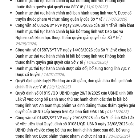
Danh mục thủ tục hành chính bị bãi bỏ trong lĩnh vực Phòng bệnh
thuộc thẩm quyền giải quyết của Sở Y tế
( 11/07/2026)
Danh mục thủ tục hành chính mới ban hành trong lĩnh vực Y, Dược cổ
truyền thuộc phạm vi chức năng quản lý của Sở Y tế
( 11/07/2026)
Công văn số 03524/SYT-VP ngày 28/05/2026 của Sở Y tế về Triển khai
Danh mục thủ tục hành chính bị bãi bỏ trong lĩnh vực Đào tạo và
Nghiên cứu khoa học thuộc thẩm quyền giải quyết của Sở Y tế
(
29/05/2026)
Công văn số 01587/SYT-VP ngày 14/03/2026 của Sở Y tế về công bố
Danh mục thủ tục hành chính bị bãi bỏ trong lĩnh vực Phòng bệnh
thuộc thẩm quyền giải quyết của Sở Y tế
( 14/03/2026)
Danh mục thủ tục hành chính được sửa đổi, bổ sung trong lĩnh vực Y,
Dược cổ truyền
( 14/01/2026)
Quyết định phê duyệt Phương án cắt giảm, đơn giản hóa thủ tục hành
chính lĩnh vực Y tế
( 23/12/2025)
Quyết định số 01815 /QĐ-UBND ngày 29/10/2025 của UBND tỉnh Đắk
Lắk về việc công bố Danh mục thủ tục hành chính đặc thù bị bãi bỏ
trong lĩnh vực An toàn thực phẩm và dinh dưỡng thuộc thẩm quyền giải
quyết của UBND cấp huyện trên địa bàn tỉnh Đắk Lắk
( 01/11/2025)
Công văn số 01482/SYT-VP ngày 29/08/2025 của Sở Y tế tỉnh Đắk Lắk
về việc triển khai Quyết định số 01081/QĐ-UBND ngày 28/08/2025 của
UBND tỉnh về việc công bố thủ tục hành chính được sửa đổi, bổ sung
trong lĩnh vực Dược phẩm thuộc phạm vi chức năng q
( 30/08/2025)