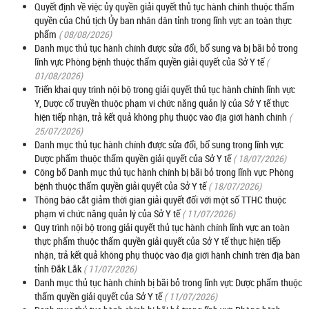
Quyết định về việc ủy quyền giải quyết thủ tục hành chính thuộc thẩm
quyền của Chủ tịch Ủy ban nhân dân tỉnh trong lĩnh vực an toàn thực
phẩm
( 08/08/2026)
Danh mục thủ tục hành chính được sửa đổi, bổ sung và bị bãi bỏ trong
lĩnh vực Phòng bệnh thuộc thẩm quyền giải quyết của Sở Y tế
(
01/08/2026)
Triển khai quy trình nội bộ trong giải quyết thủ tục hành chính lĩnh vực
Y, Dược cổ truyền thuộc phạm vi chức năng quản lý của Sở Y tế thực
hiện tiếp nhận, trả kết quả không phụ thuộc vào địa giới hành chính
(
25/07/2026)
Danh mục thủ tục hành chính được sửa đổi, bổ sung trong lĩnh vực
Dược phẩm thuộc thẩm quyền giải quyết của Sở Y tế
( 18/07/2026)
Công bố Danh mục thủ tục hành chính bị bãi bỏ trong lĩnh vực Phòng
bệnh thuộc thẩm quyền giải quyết của Sở Y tế
( 18/07/2026)
Thông báo cắt giảm thời gian giải quyết đối với một số TTHC thuộc
phạm vi chức năng quản lý của Sở Y tế
( 11/07/2026)
Quy trình nội bộ trong giải quyết thủ tục hành chính lĩnh vực an toàn
thực phẩm thuộc thẩm quyền giải quyết của Sở Y tế thực hiện tiếp
nhận, trả kết quả không phụ thuộc vào địa giới hành chính trên địa bàn
tỉnh Đắk Lắk
( 11/07/2026)
Danh mục thủ tục hành chính bị bãi bỏ trong lĩnh vực Dược phẩm thuộc
thẩm quyền giải quyết của Sở Y tế
( 11/07/2026)