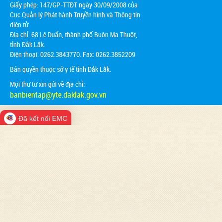
Giấy phép: 147/GP-TTĐT ngày 30/09/2008 của
Cục Quản lý Phát hành Truyền hình và Thông tin
điện tử
Địa chỉ:
68 Lê Duẩn, thành phố Buôn Ma Thuột,
tỉnh Đắk Lắk.
Điện thoại: 0262.3843770. Fax: 0262.3852209
Bản quyền thuộc sở y tế tỉnh Đắk Lắk.
Mọi thư từ xin gửi về địa chỉ:
banbientap@yte.daklak.gov.vn
Đã kết nối EMC