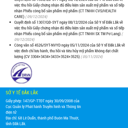
việc thu hồi Giấy chứng nhận đủ điều kiện sản xuất mỹ phẩm và số tiếp
nhận Phiếu công bố sản phẩm mỹ phẩm (CT TNHH CVS/HEALTH
CARE)
( 09/12/2024)
Quyết định số 1307/QĐ-SYT ngày 08/12/2024 của Sở Y tế Đắk Lắk về
việc thu hồi Giấy chứng nhận đủ điều kiện sản xuất mỹ phẩm và số tiếp
nhận Phiếu công bố sản phẩm mỹ phẩm (CT TNHH SX TM Pơ Lang)
(
09/12/2024)
Công văn số 4526/SYT-NVYD ngày 05/11/2024 của Sở Y tế Đắk Lắk về
việc đình chỉ lưu hành, thu hồi và tiêu hủy mỹ phẩm không đạt chất
lượng (CV 3304+3434+3433+3524+3525)
( 05/11/2024)
SỞ Y TẾ ĐẮK LẮK
Giấy phép: 147/GP-TTĐT ngày 30/09/2008 của
Cục Quản lý Phát hành Truyền hình và Thông tin
điện tử
Địa chỉ:
68 Lê Duẩn, thành phố Buôn Ma Thuột,
tỉnh Đắk Lắk.