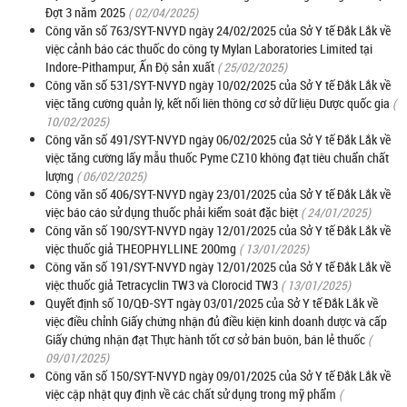
Đợt 3 năm 2025
( 02/04/2025)
Công văn số 763/SYT-NVYD ngày 24/02/2025 của Sở Y tế Đắk Lắk về
việc cảnh báo các thuốc do công ty Mylan Laboratories Limited tại
Indore-Pithampur, Ấn Độ sản xuất
( 25/02/2025)
Công văn số 531/SYT-NVYD ngày 10/02/2025 của Sở Y tế Đắk Lắk về
việc tăng cường quản lý, kết nối liên thông cơ sở dữ liệu Dược quốc gia
(
10/02/2025)
Công văn số 491/SYT-NVYD ngày 06/02/2025 của Sở Y tế Đắk Lắk về
việc tăng cường lấy mẫu thuốc Pyme CZ10 không đạt tiêu chuẩn chất
lượng
( 06/02/2025)
Công văn số 406/SYT-NVYD ngày 23/01/2025 của Sở Y tế Đắk Lắk về
việc báo cáo sử dụng thuốc phải kiểm soát đặc biệt
( 24/01/2025)
Công văn số 190/SYT-NVYD ngày 12/01/2025 của Sở Y tế Đắk Lắk về
việc thuốc giả THEOPHYLLINE 200mg
( 13/01/2025)
Công văn số 191/SYT-NVYD ngày 12/01/2025 của Sở Y tế Đắk Lắk về
việc thuốc giả Tetracyclin TW3 và Clorocid TW3
( 13/01/2025)
Quyết định số 10/QĐ-SYT ngày 03/01/2025 của Sở Y tế Đắk Lắk về
việc điều chỉnh Giấy chứng nhận đủ điều kiện kinh doanh dược và cấp
Giấy chứng nhận đạt Thực hành tốt cơ sở bán buôn, bán lẻ thuốc
(
09/01/2025)
Công văn số 150/SYT-NVYD ngày 09/01/2025 của Sở Y tế Đắk Lắk về
việc cập nhật quy định về các chất sử dụng trong mỹ phẩm
(