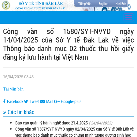
Tiếng Việt
English
Klei Ede
Togg
navi
Công văn số 1580/SYT-NVYD ngày
14/04/2025 của Sở Y tế Đắk Lắk về việc
Thông báo danh mục 02 thuốc thu hồi giấy
đăng ký lưu hành tại Việt Nam
16/04/2025 08:43
Tải văn bản
Facebook
Tweet
Mail
Google-plus
Các tin khác
Báo cáo quản lý hành nghề dược 21.4.2025
( 24/04/2025)
Công văn số 1387/SYT-NVYD ngày 02/04/2025 của Sở Y tế Đắk Lắk về
việc thông báo danh mục thuốc có chứng minh tương đương sinh học