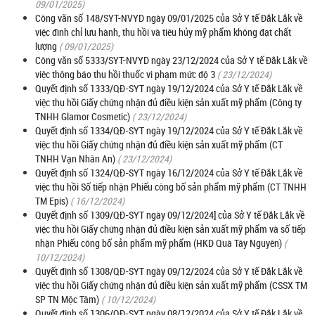
09/01/2025)
Công văn số 148/SYT-NVYD ngày 09/01/2025 của Sở Y tế Đắk Lắk về
việc đình chỉ lưu hành, thu hồi và tiêu hủy mỹ phẩm không đạt chất
lượng
( 09/01/2025)
Công văn số 5333/SYT-NVYD ngày 23/12/2024 của Sở Y tế Đắk Lắk về
việc thông báo thu hồi thuốc vi phạm mức độ 3
( 23/12/2024)
Quyết định số 1333/QĐ-SYT ngày 19/12/2024 của Sở Y tế Đắk Lắk về
việc thu hồi Giấy chứng nhận đủ điều kiện sản xuất mỹ phẩm (Công ty
TNHH Glamor Cosmetic)
( 23/12/2024)
Quyết định số 1334/QĐ-SYT ngày 19/12/2024 của Sở Y tế Đắk Lắk về
việc thu hồi Giấy chứng nhận đủ điều kiện sản xuất mỹ phẩm (CT
TNHH Vạn Nhân An)
( 23/12/2024)
Quyết định số 1324/QĐ-SYT ngày 16/12/2024 của Sở Y tế Đắk Lắk về
việc thu hồi Số tiếp nhận Phiếu công bố sản phẩm mỹ phẩm (CT TNHH
TM Epis)
( 16/12/2024)
Quyết định số 1309/QĐ-SYT ngày 09/12/2024] của Sở Y tế Đắk Lắk về
việc thu hồi Giấy chứng nhận đủ điều kiện sản xuất mỹ phẩm và số tiếp
nhận Phiếu công bố sản phẩm mỹ phẩm (HKD Quà Tây Nguyên)
(
10/12/2024)
Quyết định số 1308/QĐ-SYT ngày 09/12/2024 của Sở Y tế Đắk Lắk về
việc thu hồi Giấy chứng nhận đủ điều kiện sản xuất mỹ phẩm (CSSX TM
SP TN Mộc Tâm)
( 10/12/2024)
Quyết định số 1306/QĐ-SYT ngày 08/12/2024 của Sở Y tế Đắk Lắk về