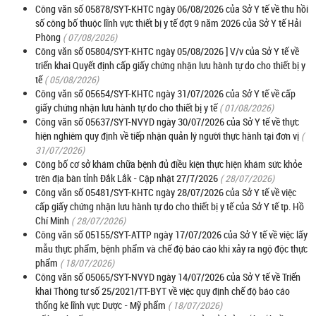
Công văn số 05878/SYT-KHTC ngày 06/08/2026 của Sở Y tế về thu hồi
số công bố thuộc lĩnh vực thiết bị y tế đợt 9 năm 2026 của Sở Y tế Hải
Phòng
( 07/08/2026)
Công văn số 05804/SYT-KHTC ngày 05/08/2026 ] V/v của Sở Y tế về
triển khai Quyết định cấp giấy chứng nhận lưu hành tự do cho thiết bị y
tế
( 05/08/2026)
Công văn số 05654/SYT-KHTC ngày 31/07/2026 của Sở Y tế về cấp
giấy chứng nhận lưu hành tự do cho thiết bị y tế
( 01/08/2026)
Công văn số 05637/SYT-NVYD ngày 30/07/2026 của Sở Y tế về thực
hiện nghiêm quy định về tiếp nhận quản lý người thực hành tại đơn vị
(
31/07/2026)
Công bố cơ sở khám chữa bệnh đủ điều kiện thực hiện khám sức khỏe
trên địa bàn tỉnh Đắk Lắk - Cập nhật 27/7/2026
( 28/07/2026)
Công văn số 05481/SYT-KHTC ngày 28/07/2026 của Sở Y tế về việc
cấp giấy chứng nhận lưu hành tự do cho thiết bị y tế của Sở Y tế tp. Hồ
Chí Minh
( 28/07/2026)
Công văn số 05155/SYT-ATTP ngày 17/07/2026 của Sở Y tế về việc lấy
mẫu thực phẩm, bệnh phẩm và chế độ báo cáo khi xảy ra ngộ độc thực
phẩm
( 18/07/2026)
Công văn số 05065/SYT-NVYD ngày 14/07/2026 của Sở Y tế về Triển
khai Thông tư số 25/2021/TT-BYT về việc quy định chế độ báo cáo
thống kê lĩnh vực Dược - Mỹ phẩm
( 18/07/2026)