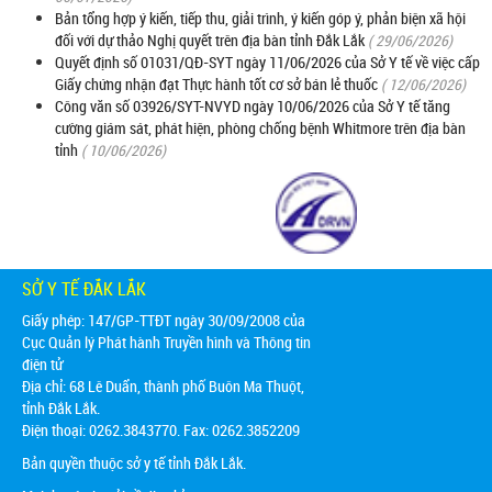
Bản tổng hợp ý kiến, tiếp thu, giải trình, ý kiến góp ý, phản biện xã hội
đối với dự thảo Nghị quyết trên địa bàn tỉnh Đắk Lắk
( 29/06/2026)
Quyết định số 01031/QĐ-SYT ngày 11/06/2026 của Sở Y tế về việc cấp
Giấy chứng nhận đạt Thực hành tốt cơ sở bán lẻ thuốc
( 12/06/2026)
Công văn số 03926/SYT-NVYD ngày 10/06/2026 của Sở Y tế tăng
cường giám sát, phát hiện, phòng chống bệnh Whitmore trên địa bàn
tỉnh
( 10/06/2026)
SỞ Y TẾ ĐẮK LẮK
Giấy phép: 147/GP-TTĐT ngày 30/09/2008 của
Cục Quản lý Phát hành Truyền hình và Thông tin
điện tử
Địa chỉ:
68 Lê Duẩn, thành phố Buôn Ma Thuột,
tỉnh Đắk Lắk.
Điện thoại: 0262.3843770. Fax: 0262.3852209
Bản quyền thuộc sở y tế tỉnh Đắk Lắk.