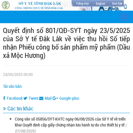
Tiếng Việt
English
Klei Ede
Togg
navi
Quyết định số 801/QĐ-SYT ngày 23/5/2025
của Sở Y tế Đắk Lắk về việc thu hồi Số tiếp
nhận Phiếu công bố sản phẩm mỹ phẩm (Dầu
xả Mộc Hương)
24/05/2025 09:00
Tải văn bản
Facebook
Tweet
Mail
Google-plus
Các tin khác
Công văn số 05856/SYT-KHTC ngày 06/08/2026 của Sở Y tế về triển
khai Quyết định cấp giấy chứng nhận lưu hành tự do cho thiết bị y tế
(
07/08/2026)