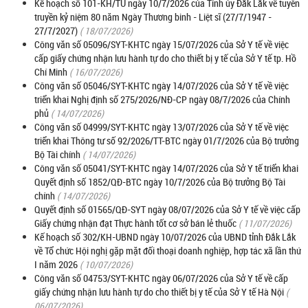
Kế hoạch số 101-KH/TU ngày 10/7/2026 của Tỉnh ủy Đắk Lắk về tuyên
truyền kỷ niệm 80 năm Ngày Thương binh - Liệt sĩ (27/7/1947 -
27/7/2027)
( 18/07/2026)
Công văn số 05096/SYT-KHTC ngày 15/07/2026 của Sở Y tế về việc
cấp giấy chứng nhận lưu hành tự do cho thiết bị y tế của Sở Y tế tp. Hồ
Chí Minh
( 16/07/2026)
Công văn số 05046/SYT-KHTC ngày 14/07/2026 của Sở Y tế về việc
triển khai Nghị định số 275/2026/NĐ-CP ngày 08/7/2026 của Chính
phủ
( 14/07/2026)
Công văn số 04999/SYT-KHTC ngày 13/07/2026 của Sở Y tế về việc
triển khai Thông tư số 92/2026/TT-BTC ngày 01/7/2026 của Bộ trưởng
Bộ Tài chính
( 14/07/2026)
Công văn số 05041/SYT-KHTC ngày 14/07/2026 của Sở Y tế triển khai
Quyết định số 1852/QĐ-BTC ngày 10/7/2026 của Bộ trưởng Bộ Tài
chính
( 14/07/2026)
Quyết định số 01565/QĐ-SYT ngày 08/07/2026 của Sở Y tế về việc cấp
Giấy chứng nhận đạt Thực hành tốt cơ sở bán lẻ thuốc
( 11/07/2026)
Kế hoạch số 302/KH-UBND ngày 10/07/2026 của UBND tỉnh Đắk Lắk
về Tổ chức Hội nghị gặp mặt đối thoại doanh nghiệp, hợp tác xã lần thứ
I năm 2026
( 10/07/2026)
Công văn số 04753/SYT-KHTC ngày 06/07/2026 của Sở Y tế về cấp
giấy chứng nhận lưu hành tự do cho thiết bị y tế của Sở Y tế Hà Nội
(
06/07/2026)