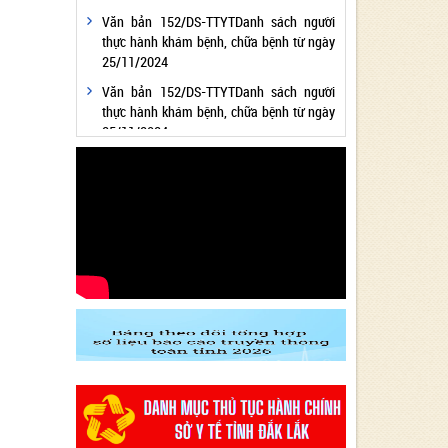
Văn bản 152/DS-TTYTDanh sách người
thực hành khám bệnh, chữa bệnh từ ngày
25/11/2024
Văn bản 152/DS-TTYTDanh sách người
thực hành khám bệnh, chữa bệnh từ ngày
25/11/2024
Văn bản 24/KH-SYTvề việc thực hiện
Chương trình hành động thực hiện Nghị
quyết số 01/NQ-CP ngày 05/01/2024 của
Chính phủ về nhiệm vụ, giải pháp chủ yếu
thực hiện Kế hoạch phát triển kinh tế - xã
hội và Dự toán ngân sách nhà nước năm
2024 - Lĩnh vực Y tế
Văn bản 24/KH-SYT về việc thực hiện
Chương trình hành động thực hiện Nghị
quyết số 01/NQ-CP ngày 05/01/2024 của
Chính phủ về nhiệm vụ, giải pháp chủ yếu
thực hiện Kế hoạch phát triển kinh tế - xã
hội và Dự toán ngân sách nhà nước năm
2024 - Lĩnh vực Y tế