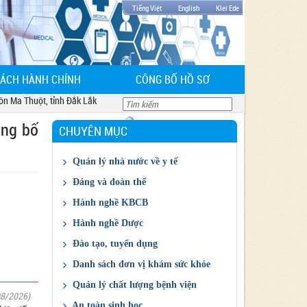
Tiếng Việt
English
Klei Ede
CÁCH HÀNH CHÍNH
CÔNG BỐ HỒ SƠ
 Thuột, tỉnh Đắk Lắk
ông bố
CHUYÊN MỤC
Quản lý nhà nước về y tế
Chỉ đạo điều hành của ngành
Đảng và đoàn thể
Giá thuốc và dịch vụ
Công đoàn
Hành nghề KBCB
Kết quả đấu thầu
Đảng
Cấp CCHN KBCB
Hành nghề Dược
Đoàn Thanh niên
Cấp GPHĐ KBCB
Giấy phép ĐĐK KD thuốc
Đào tạo, tuyển dụng
Kế hoạch HD thực hành cấp CCHN KBCB
Quản lý Dược
Thông tin đào tạo, tuyển sinh
Danh sách đơn vị khám sức khỏe
Danh sách đăng ký hành nghề tại cơ sở
Cấp chứng chỉ hành nghề Dược
Thông tin tuyển dụng
DS khám sức khỏe
Quản lý chất lượng bệnh viện
KBCB
08/2026)
Báo cáo đánh giá chất lượng bệnh viện
An toàn sinh học