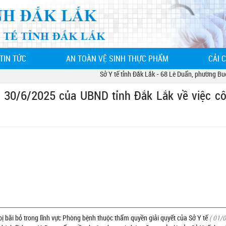
TIN TỨC
AN TOÀN VỆ SINH THỰC PHẨM
CẢI 
Sở Y tế tỉnh Đắk Lắk - 68 Lê Duẩn, phường Buôn Ma
30/6/2025 của UBND tỉnh Đắk Lắk về việc c
ị bãi bỏ trong lĩnh vực Phòng bệnh thuộc thẩm quyền giải quyết của Sở Y tế
( 01/