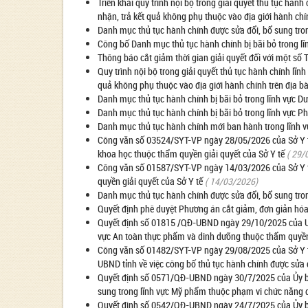
Triển khai quy trình nội bộ trong giải quyết thủ tục hành
nhận, trả kết quả không phụ thuộc vào địa giới hành chí
Danh mục thủ tục hành chính được sửa đổi, bổ sung tro
Công bố Danh mục thủ tục hành chính bị bãi bỏ trong lĩ
Thông báo cắt giảm thời gian giải quyết đối với một số
Quy trình nội bộ trong giải quyết thủ tục hành chính lĩn
quả không phụ thuộc vào địa giới hành chính trên địa b
Danh mục thủ tục hành chính bị bãi bỏ trong lĩnh vực D
Danh mục thủ tục hành chính bị bãi bỏ trong lĩnh vực P
Danh mục thủ tục hành chính mới ban hành trong lĩnh vự
Công văn số 03524/SYT-VP ngày 28/05/2026 của Sở Y tế 
khoa học thuộc thẩm quyền giải quyết của Sở Y tế
( 29/
Công văn số 01587/SYT-VP ngày 14/03/2026 của Sở Y tế
quyền giải quyết của Sở Y tế
( 14/03/2026)
Danh mục thủ tục hành chính được sửa đổi, bổ sung tron
Quyết định phê duyệt Phương án cắt giảm, đơn giản hóa 
Quyết định số 01815 /QĐ-UBND ngày 29/10/2025 của UBN
vực An toàn thực phẩm và dinh dưỡng thuộc thẩm quyền 
Công văn số 01482/SYT-VP ngày 29/08/2025 của Sở Y tế
UBND tỉnh về việc công bố thủ tục hành chính được sửa
Quyết định số 0571/QĐ-UBND ngày 30/7/2025 của Ủy ban
sung trong lĩnh vực Mỹ phẩm thuộc phạm vi chức năng q
Quyết định số 0542/QĐ-UBND ngày 24/7/2025 của Ủy ba