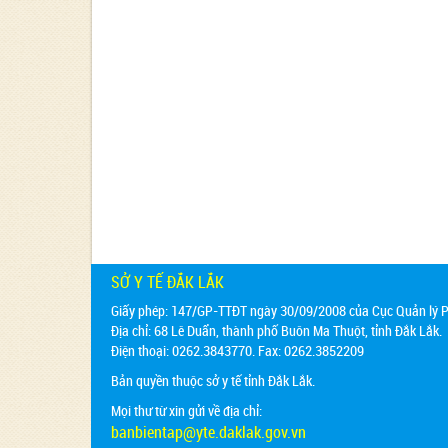
SỞ Y TẾ ĐẮK LẮK
Giấy phép: 147/GP-TTĐT ngày 30/09/2008 của Cục Quản lý Ph
Địa chỉ:
68 Lê Duẩn, thành phố Buôn Ma Thuột, tỉnh Đắk Lắk.
Điện thoại: 0262.3843770. Fax: 0262.3852209
Bản quyền thuộc sở y tế tỉnh Đắk Lắk.
Mọi thư từ xin gửi về địa chỉ:
banbientap@yte.daklak.gov.vn