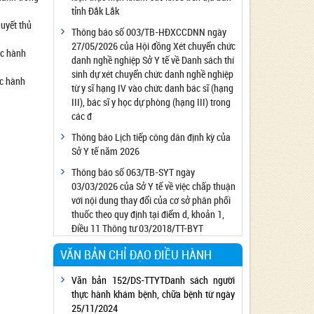
tỉnh Đắk Lắk
Công bố đủ điều kiện cung cấp dịch vụ diệt
uyết thủ
côn trùng, diệt khuẩn bằng chế phẩm
Thông báo số 003/TB-HĐXCCDNN ngày
27/05/2026 của Hội đồng Xét chuyển chức
Công bố cơ sở đủ điều kiện quan trắc môi
ục hành
danh nghề nghiệp Sở Y tế về Danh sách thí
trường lao động
sinh dự xét chuyển chức danh nghề nghiệp
ục hành
Công bố hồ sơ về trang thiết bị y tế
từ y sĩ hạng IV vào chức danh bác sĩ (hạng
Công bố cơ sở đủ điều kiện tiêm chủng
III), bác sĩ y học dự phòng (hạng III) trong
các đ
Cơ sở Massage đủ điều kiện hoạt động
Thông báo Lịch tiếp công dân định kỳ của
Cơ sở thẩm mỹ đủ điều kiện hoạt động
Sở Y tế năm 2026
Thông báo số 063/TB-SYT ngày
03/03/2026 của Sở Y tế về việc chấp thuận
với nội dung thay đổi của cơ sở phân phối
thuốc theo quy định tại điểm d, khoản 1,
Điều 11 Thông tư 03/2018/TT-BYT
VĂN BẢN CHỈ ĐẠO ĐIỀU HÀNH
Văn bản 152/DS-TTYTDanh sách người
thực hành khám bệnh, chữa bệnh từ ngày
25/11/2024