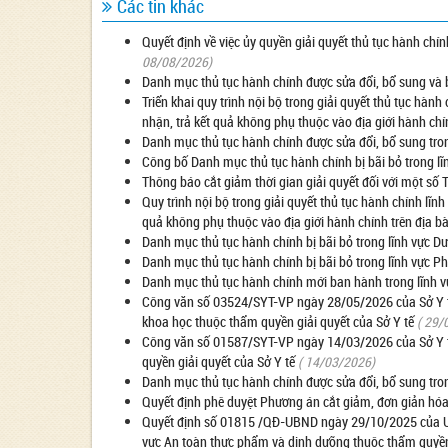
Các tin khác
Quyết định về việc ủy quyền giải quyết thủ tục hành ch
08/08/2026)
Danh mục thủ tục hành chính được sửa đổi, bổ sung và b
Triển khai quy trình nội bộ trong giải quyết thủ tục hành
nhận, trả kết quả không phụ thuộc vào địa giới hành chí
Danh mục thủ tục hành chính được sửa đổi, bổ sung tro
Công bố Danh mục thủ tục hành chính bị bãi bỏ trong lĩ
Thông báo cắt giảm thời gian giải quyết đối với một số
Quy trình nội bộ trong giải quyết thủ tục hành chính lĩn
quả không phụ thuộc vào địa giới hành chính trên địa b
Danh mục thủ tục hành chính bị bãi bỏ trong lĩnh vực D
Danh mục thủ tục hành chính bị bãi bỏ trong lĩnh vực P
Danh mục thủ tục hành chính mới ban hành trong lĩnh vự
Công văn số 03524/SYT-VP ngày 28/05/2026 của Sở Y tế 
khoa học thuộc thẩm quyền giải quyết của Sở Y tế
( 29/
Công văn số 01587/SYT-VP ngày 14/03/2026 của Sở Y tế
quyền giải quyết của Sở Y tế
( 14/03/2026)
Danh mục thủ tục hành chính được sửa đổi, bổ sung tron
Quyết định phê duyệt Phương án cắt giảm, đơn giản hóa 
Quyết định số 01815 /QĐ-UBND ngày 29/10/2025 của UBN
vực An toàn thực phẩm và dinh dưỡng thuộc thẩm quyền 