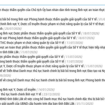
ính thuộc thẩm quyền của Chủ tịch Ủy ban nhân dân tỉnh trong lĩnh vực an toàn th
ị bãi bỏ trong lĩnh vực Phòng bệnh thuộc thẩm quyền giải quyết của Sở Y tế
( 01/
 chính lĩnh vực Y, Dược cổ truyền thuộc phạm vi chức năng quản lý của Sở Y tế thực 
nh
( 25/07/2026)
ng lĩnh vực Dược phẩm thuộc thẩm quyền giải quyết của Sở Y tế
( 18/07/2026)
nh vực Phòng bệnh thuộc thẩm quyền giải quyết của Sở Y tế
( 18/07/2026)
 TTHC thuộc phạm vi chức năng quản lý của Sở Y tế
( 11/07/2026)
h vực an toàn thực phẩm thuộc thẩm quyền giải quyết của Sở Y tế thực hiện tiếp nhận
àn tỉnh Đắk Lắk
( 11/07/2026)
ược phẩm thuộc thẩm quyền giải quyết của Sở Y tế
( 11/07/2026)
hòng bệnh thuộc thẩm quyền giải quyết của Sở Y tế
( 11/07/2026)
c Y, Dược cổ truyền thuộc phạm vi chức năng quản lý của Sở Y tế
( 11/07/2026)
về Triển khai Danh mục thủ tục hành chính bị bãi bỏ trong lĩnh vực Đào tạo và N
05/2026)
 về công bố Danh mục thủ tục hành chính bị bãi bỏ trong lĩnh vực Phòng bệnh t
g lĩnh vực Y, Dược cổ truyền
( 14/01/2026)
thủ tục hành chính lĩnh vực Y tế
( 23/12/2025)
D tỉnh Đắk Lắk về việc công bố Danh mục thủ tục hành chính đặc thù bị bãi bỏ t
giải quyết của UBND cấp huyện trên địa bàn tỉnh Đắk Lắk
( 01/11/2025)