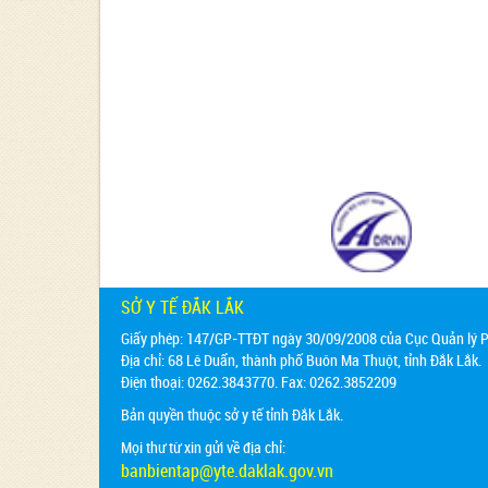
SỞ Y TẾ ĐẮK LẮK
Giấy phép: 147/GP-TTĐT ngày 30/09/2008 của Cục Quản lý Ph
Địa chỉ:
68 Lê Duẩn, thành phố Buôn Ma Thuột, tỉnh Đắk Lắk.
Điện thoại: 0262.3843770. Fax: 0262.3852209
Bản quyền thuộc sở y tế tỉnh Đắk Lắk.
Mọi thư từ xin gửi về địa chỉ:
banbientap@yte.daklak.gov.vn