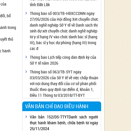
 của
tỉnh Đắk Lắk
Công bố đủ điều kiện cung cấp dịch vụ diệt
côn trùng, diệt khuẩn bằng chế phẩm
Thông báo số 003/TB-HĐXCCDNN ngày
đổi, bổ
27/05/2026 của Hội đồng Xét chuyển chức
Công bố cơ sở đủ điều kiện quan trắc môi
danh nghề nghiệp Sở Y tế về Danh sách thí
trường lao động
hành trong
sinh dự xét chuyển chức danh nghề nghiệp
Công bố hồ sơ về trang thiết bị y tế
từ y sĩ hạng IV vào chức danh bác sĩ (hạng
uyết thủ
Công bố cơ sở đủ điều kiện tiêm chủng
III), bác sĩ y học dự phòng (hạng III) trong
các đ
Cơ sở Massage đủ điều kiện hoạt động
ục hành
Thông báo Lịch tiếp công dân định kỳ của
Cơ sở thẩm mỹ đủ điều kiện hoạt động
Sở Y tế năm 2026
Thông báo số 063/TB-SYT ngày
03/03/2026 của Sở Y tế về việc chấp thuận
với nội dung thay đổi của cơ sở phân phối
thuốc theo quy định tại điểm d, khoản 1,
Điều 11 Thông tư 03/2018/TT-BYT
VĂN BẢN CHỈ ĐẠO ĐIỀU HÀNH
Văn bản 152/DS-TTYTDanh sách người
thực hành khám bệnh, chữa bệnh từ ngày
25/11/2024