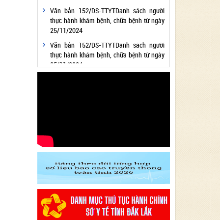
Văn bản 152/DS-TTYTDanh sách người
thực hành khám bệnh, chữa bệnh từ ngày
25/11/2024
Văn bản 152/DS-TTYTDanh sách người
thực hành khám bệnh, chữa bệnh từ ngày
25/11/2024
Văn bản 24/KH-SYTvề việc thực hiện
Chương trình hành động thực hiện Nghị
quyết số 01/NQ-CP ngày 05/01/2024 của
Chính phủ về nhiệm vụ, giải pháp chủ yếu
thực hiện Kế hoạch phát triển kinh tế - xã
hội và Dự toán ngân sách nhà nước năm
2024 - Lĩnh vực Y tế
Văn bản 24/KH-SYT về việc thực hiện
Chương trình hành động thực hiện Nghị
quyết số 01/NQ-CP ngày 05/01/2024 của
Chính phủ về nhiệm vụ, giải pháp chủ yếu
thực hiện Kế hoạch phát triển kinh tế - xã
hội và Dự toán ngân sách nhà nước năm
2024 - Lĩnh vực Y tế