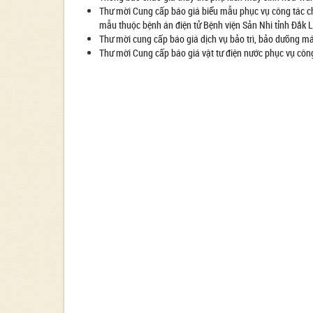
Thư mời Cung cấp báo giá biểu mẫu phục vụ công tác c
mẫu thuộc bệnh án điện tử Bệnh viện Sản Nhi tỉnh Đắk 
Thư mời cung cấp báo giá dịch vụ bảo trì, bảo dưỡng má
Thư mời Cung cấp báo giá vật tư điện nước phục vụ cô