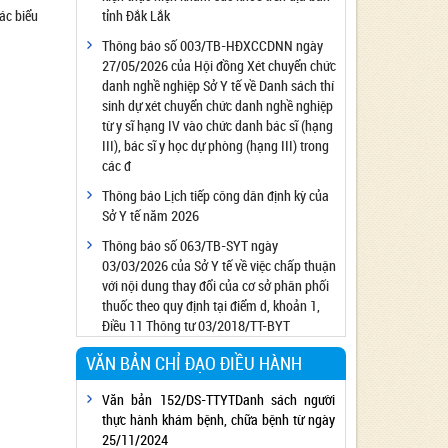
ác biểu
tỉnh Đắk Lắk
Công bố đủ điều kiện cung cấp dịch vụ diệt
côn trùng, diệt khuẩn bằng chế phẩm
Thông báo số 003/TB-HĐXCCDNN ngày
27/05/2026 của Hội đồng Xét chuyển chức
Công bố cơ sở đủ điều kiện quan trắc môi
danh nghề nghiệp Sở Y tế về Danh sách thí
trường lao động
sinh dự xét chuyển chức danh nghề nghiệp
Công bố hồ sơ về trang thiết bị y tế
từ y sĩ hạng IV vào chức danh bác sĩ (hạng
Công bố cơ sở đủ điều kiện tiêm chủng
III), bác sĩ y học dự phòng (hạng III) trong
các đ
Cơ sở Massage đủ điều kiện hoạt động
Thông báo Lịch tiếp công dân định kỳ của
Cơ sở thẩm mỹ đủ điều kiện hoạt động
Sở Y tế năm 2026
Thông báo số 063/TB-SYT ngày
03/03/2026 của Sở Y tế về việc chấp thuận
với nội dung thay đổi của cơ sở phân phối
thuốc theo quy định tại điểm d, khoản 1,
Điều 11 Thông tư 03/2018/TT-BYT
VĂN BẢN CHỈ ĐẠO ĐIỀU HÀNH
Văn bản 152/DS-TTYTDanh sách người
thực hành khám bệnh, chữa bệnh từ ngày
25/11/2024