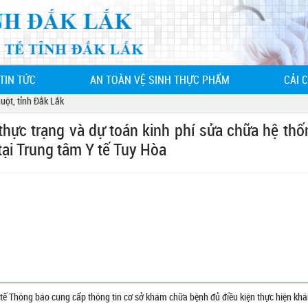
TIN TỨC
AN TOÀN VỆ SINH THỰC PHẨM
CẢI 
 tỉnh Đắk Lắk
thực trạng và dự toán kinh phí sửa chữa hệ thố
tại Trung tâm Y tế Tuy Hòa
 Thông báo cung cấp thông tin cơ sở khám chữa bệnh đủ điều kiện thực hiện kh