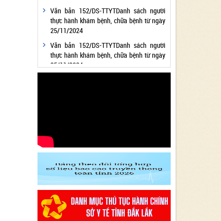
Văn bản 152/DS-TTYTDanh sách người
thực hành khám bệnh, chữa bệnh từ ngày
25/11/2024
Văn bản 152/DS-TTYTDanh sách người
thực hành khám bệnh, chữa bệnh từ ngày
25/11/2024
Văn bản 24/KH-SYTvề việc thực hiện
Chương trình hành động thực hiện Nghị
quyết số 01/NQ-CP ngày 05/01/2024 của
Chính phủ về nhiệm vụ, giải pháp chủ yếu
thực hiện Kế hoạch phát triển kinh tế - xã
hội và Dự toán ngân sách nhà nước năm
2024 - Lĩnh vực Y tế
Văn bản 24/KH-SYT về việc thực hiện
Chương trình hành động thực hiện Nghị
quyết số 01/NQ-CP ngày 05/01/2024 của
Chính phủ về nhiệm vụ, giải pháp chủ yếu
thực hiện Kế hoạch phát triển kinh tế - xã
hội và Dự toán ngân sách nhà nước năm
2024 - Lĩnh vực Y tế