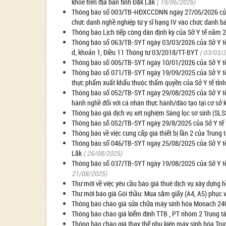
khỏe trên địa bàn tỉnh Đắk Lắk
( 19/06/2026)
Thông báo số 003/TB-HĐXCCDNN ngày 27/05/2026 của Hộ
chức danh nghề nghiệp từ y sĩ hạng IV vào chức danh bác 
Thông báo Lịch tiếp công dân định kỳ của Sở Y tế năm
Thông báo số 063/TB-SYT ngày 03/03/2026 của Sở Y tế v
d, khoản 1, Điều 11 Thông tư 03/2018/TT-BYT
( 03/03/
Thông báo số 005/TB-SYT ngày 10/01/2026 của Sở Y tế t
Thông báo số 071/TB-SYT ngày 19/09/2025 của Sở Y tế tỉ
thực phẩm xuất khẩu thuộc thẩm quyền của Sở Y tế tỉn
Thông báo số 052/TB-SYT ngày 29/08/2025 của Sở Y tế tỉ
hành nghề đối với cá nhân thực hành/đào tạo tại cơ sở
Thông báo giá dịch vụ xét nghiệm Sàng lọc sơ sinh (SLSS
Thông báo số 052/TB-SYT ngày 29/8/2025 của Sở Y tế tỉ
Thông báo về việc cung cấp giá thiết bị lần 2 của Trung 
Thông báo số 046/TB-SYT ngày 25/08/2025 của Sở Y tế 
Lắk
( 26/08/2025)
Thông báo số 037/TB-SYT ngày 19/08/2025 của Sở Y tế tỉ
21/08/2025)
Thư mời về việc yêu cầu báo giá thuê dịch vụ xây dựng 
Thư mời báo giá Gói thầu: Mua sắm giấy (A4, A5) phục
Thông báo chào giá sửa chữa máy sinh hóa Monach 240
Thông báo chào giá kiểm định TTB , PT nhóm 2 Trung t
Thông báo chào giá thay thế phụ kiên máy sinh hóa Tru