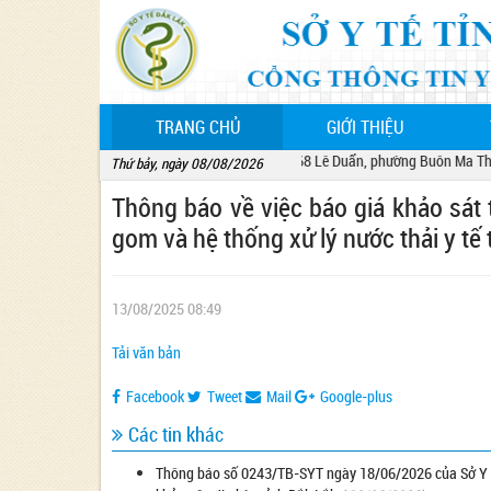
(CURRENT)
TRANG CHỦ
GIỚI THIỆU
Sở Y tế tỉnh Đắk Lắk - 68 Lê Duẩn, phường Buôn Ma Thuột,
Thứ bảy, ngày 08/08/2026
Thông báo về việc báo giá khảo sát 
gom và hệ thống xử lý nước thải y tế 
13/08/2025 08:49
Tải văn bản
Facebook
Tweet
Mail
Google-plus
Các tin khác
Thông báo số 0243/TB-SYT ngày 18/06/2026 của Sở Y tế