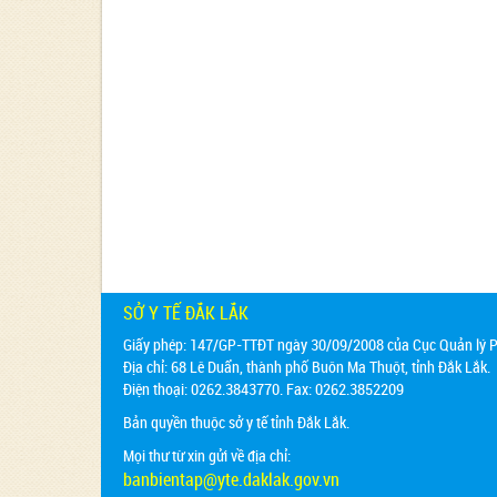
SỞ Y TẾ ĐẮK LẮK
Giấy phép: 147/GP-TTĐT ngày 30/09/2008 của Cục Quản lý Ph
Địa chỉ:
68 Lê Duẩn, thành phố Buôn Ma Thuột, tỉnh Đắk Lắk.
Điện thoại: 0262.3843770. Fax: 0262.3852209
Bản quyền thuộc sở y tế tỉnh Đắk Lắk.
Mọi thư từ xin gửi về địa chỉ:
banbientap@yte.daklak.gov.vn