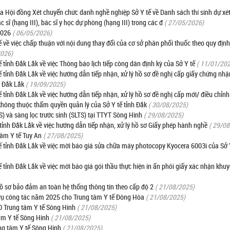
i đồng Xét chuyển chức danh nghề nghiệp Sở Y tế về Danh sách thí sinh dự xé
sĩ (hạng III), bác sĩ y học dự phòng (hạng III) trong các đ
( 27/05/2026)
 2026
( 06/05/2026)
ề việc chấp thuận với nội dung thay đổi của cơ sở phân phối thuốc theo quy định
2026)
ỉnh Đắk Lắk về việc Thông báo lịch tiếp công dân định kỳ của Sở Y tế
( 11/01/20
nh Đắk Lắk về việc hướng dẫn tiếp nhận, xử lý hồ sơ đề nghị cấp giấy chứng nhận
h Đắk Lắk
( 19/09/2025)
nh Đắk Lắk về việc hướng dẫn tiếp nhận, xử lý hồ sơ đề nghị cấp mới/ điều chỉnh
 không thuộc thẩm quyền quản lý của Sở Y tế tỉnh Đắk
( 30/08/2025)
) và sàng lọc trước sinh (SLTS) tại TTYT Sông Hinh
( 29/08/2025)
nh Đắk Lắk về việc hướng dẫn tiếp nhận, xử lý hồ sơ Giấy phép hành nghề
( 29/0
tâm Y tế Tuy An
( 27/08/2025)
tỉnh Đắk Lắk về việc mời báo giá sửa chữa máy photocopy Kyocera 6003i của Sở 
nh Đắk Lắk về việc mời báo giá gói thầu thực hiện in ấn phôi giấy xác nhận khuyế
hồ sơ bảo đảm an toàn hệ thống thông tin theo cấp độ 2
( 21/08/2025)
 vụ công tác năm 2025 cho Trung tâm Y tế Đông Hòa
( 21/08/2025)
 Trung tâm Y tế Sông Hinh
( 21/08/2025)
âm Y tế Sông Hinh
( 21/08/2025)
ng tâm Y tế Sông Hinh
( 21/08/2025)