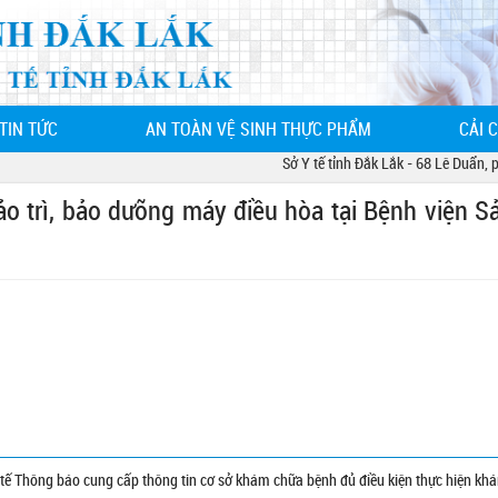
TIN TỨC
AN TOÀN VỆ SINH THỰC PHẨM
CẢI 
Sở Y tế tỉnh Đắk Lắk - 68 Lê Duẩn, phư
o trì, bảo dưỡng máy điều hòa tại Bệnh viện S
 Thông báo cung cấp thông tin cơ sở khám chữa bệnh đủ điều kiện thực hiện kh