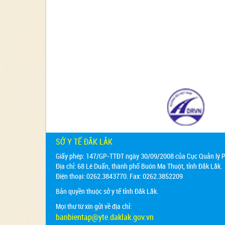
SỞ Y TẾ ĐẮK LẮK
Giấy phép: 147/GP-TTĐT ngày 30/09/2008 của Cục Quản lý Ph
Địa chỉ:
68 Lê Duẩn, thành phố Buôn Ma Thuột, tỉnh Đắk Lắk.
Điện thoại: 0262.3843770. Fax: 0262.3852209
Bản quyền thuộc sở y tế tỉnh Đắk Lắk.
Mọi thư từ xin gửi về địa chỉ:
banbientap@yte.daklak.gov.vn