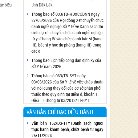
ác biểu
tỉnh Đắk Lắk
Công bố đủ điều kiện cung cấp dịch vụ diệt
côn trùng, diệt khuẩn bằng chế phẩm
Thông báo số 003/TB-HĐXCCDNN ngày
27/05/2026 của Hội đồng Xét chuyển chức
Công bố cơ sở đủ điều kiện quan trắc môi
danh nghề nghiệp Sở Y tế về Danh sách thí
trường lao động
sinh dự xét chuyển chức danh nghề nghiệp
Công bố hồ sơ về trang thiết bị y tế
từ y sĩ hạng IV vào chức danh bác sĩ (hạng
Công bố cơ sở đủ điều kiện tiêm chủng
III), bác sĩ y học dự phòng (hạng III) trong
các đ
Cơ sở Massage đủ điều kiện hoạt động
Thông báo Lịch tiếp công dân định kỳ của
Cơ sở thẩm mỹ đủ điều kiện hoạt động
Sở Y tế năm 2026
Thông báo số 063/TB-SYT ngày
03/03/2026 của Sở Y tế về việc chấp thuận
với nội dung thay đổi của cơ sở phân phối
thuốc theo quy định tại điểm d, khoản 1,
Điều 11 Thông tư 03/2018/TT-BYT
VĂN BẢN CHỈ ĐẠO ĐIỀU HÀNH
Văn bản 152/DS-TTYTDanh sách người
thực hành khám bệnh, chữa bệnh từ ngày
25/11/2024