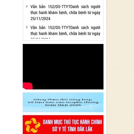
Văn bản 152/DS-TTYTDanh sách người
thực hành khám bệnh, chữa bệnh từ ngày
25/11/2024
Văn bản 152/DS-TTYTDanh sách người
thực hành khám bệnh, chữa bệnh từ ngày
25/11/2024
Văn bản 24/KH-SYTvề việc thực hiện
Chương trình hành động thực hiện Nghị
quyết số 01/NQ-CP ngày 05/01/2024 của
Chính phủ về nhiệm vụ, giải pháp chủ yếu
thực hiện Kế hoạch phát triển kinh tế - xã
hội và Dự toán ngân sách nhà nước năm
2024 - Lĩnh vực Y tế
Văn bản 24/KH-SYT về việc thực hiện
Chương trình hành động thực hiện Nghị
quyết số 01/NQ-CP ngày 05/01/2024 của
Chính phủ về nhiệm vụ, giải pháp chủ yếu
thực hiện Kế hoạch phát triển kinh tế - xã
hội và Dự toán ngân sách nhà nước năm
2024 - Lĩnh vực Y tế