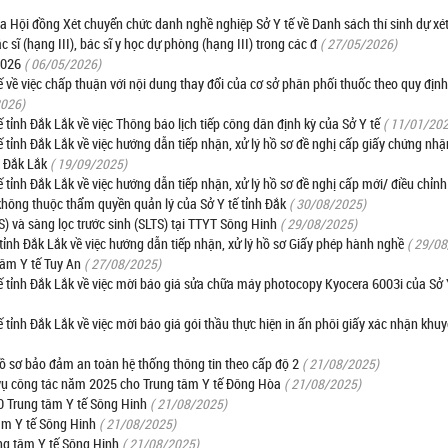
i đồng Xét chuyển chức danh nghề nghiệp Sở Y tế về Danh sách thí sinh dự xé
sĩ (hạng III), bác sĩ y học dự phòng (hạng III) trong các đ
( 27/05/2026)
 2026
( 06/05/2026)
ề việc chấp thuận với nội dung thay đổi của cơ sở phân phối thuốc theo quy định
2026)
ỉnh Đắk Lắk về việc Thông báo lịch tiếp công dân định kỳ của Sở Y tế
( 11/01/20
nh Đắk Lắk về việc hướng dẫn tiếp nhận, xử lý hồ sơ đề nghị cấp giấy chứng nhận
h Đắk Lắk
( 19/09/2025)
nh Đắk Lắk về việc hướng dẫn tiếp nhận, xử lý hồ sơ đề nghị cấp mới/ điều chỉnh
 không thuộc thẩm quyền quản lý của Sở Y tế tỉnh Đắk
( 30/08/2025)
) và sàng lọc trước sinh (SLTS) tại TTYT Sông Hinh
( 29/08/2025)
nh Đắk Lắk về việc hướng dẫn tiếp nhận, xử lý hồ sơ Giấy phép hành nghề
( 29/0
tâm Y tế Tuy An
( 27/08/2025)
tỉnh Đắk Lắk về việc mời báo giá sửa chữa máy photocopy Kyocera 6003i của Sở 
nh Đắk Lắk về việc mời báo giá gói thầu thực hiện in ấn phôi giấy xác nhận khuyế
hồ sơ bảo đảm an toàn hệ thống thông tin theo cấp độ 2
( 21/08/2025)
 vụ công tác năm 2025 cho Trung tâm Y tế Đông Hòa
( 21/08/2025)
 Trung tâm Y tế Sông Hinh
( 21/08/2025)
âm Y tế Sông Hinh
( 21/08/2025)
ng tâm Y tế Sông Hinh
( 21/08/2025)