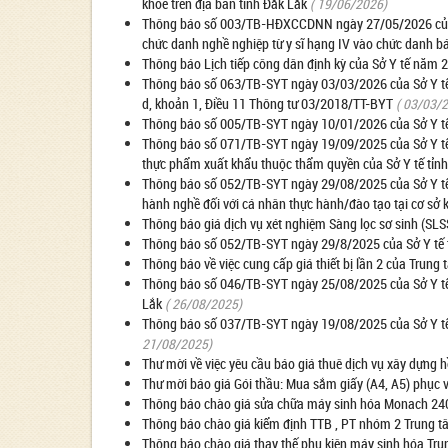
khỏe trên địa bàn tỉnh Đắk Lắk
( 19/06/2026)
Thông báo số 003/TB-HĐXCCDNN ngày 27/05/2026 của Hộ
chức danh nghề nghiệp từ y sĩ hạng IV vào chức danh bác 
Thông báo Lịch tiếp công dân định kỳ của Sở Y tế năm
Thông báo số 063/TB-SYT ngày 03/03/2026 của Sở Y tế v
d, khoản 1, Điều 11 Thông tư 03/2018/TT-BYT
( 03/03/
Thông báo số 005/TB-SYT ngày 10/01/2026 của Sở Y tế t
Thông báo số 071/TB-SYT ngày 19/09/2025 của Sở Y tế tỉ
thực phẩm xuất khẩu thuộc thẩm quyền của Sở Y tế tỉn
Thông báo số 052/TB-SYT ngày 29/08/2025 của Sở Y tế tỉ
hành nghề đối với cá nhân thực hành/đào tạo tại cơ sở
Thông báo giá dịch vụ xét nghiệm Sàng lọc sơ sinh (SLSS
Thông báo số 052/TB-SYT ngày 29/8/2025 của Sở Y tế tỉ
Thông báo về việc cung cấp giá thiết bị lần 2 của Trung 
Thông báo số 046/TB-SYT ngày 25/08/2025 của Sở Y tế 
Lắk
( 26/08/2025)
Thông báo số 037/TB-SYT ngày 19/08/2025 của Sở Y tế tỉ
21/08/2025)
Thư mời về việc yêu cầu báo giá thuê dịch vụ xây dựng 
Thư mời báo giá Gói thầu: Mua sắm giấy (A4, A5) phục
Thông báo chào giá sửa chữa máy sinh hóa Monach 240
Thông báo chào giá kiểm định TTB , PT nhóm 2 Trung t
Thông báo chào giá thay thế phụ kiên máy sinh hóa Tru